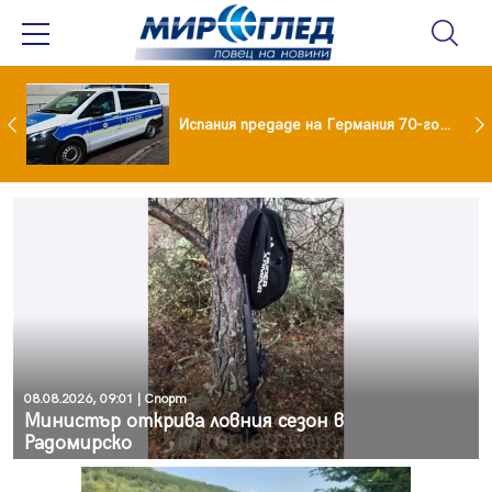
Нови пътни такси в Румъния от 31 август: Колко ще плащат камионите и колите
Испания предаде на Германия 70-годишен заподозрян за банков обир
08.08.2026, 09:01 | Спорт
Министър открива ловния сезон в
Радомирско