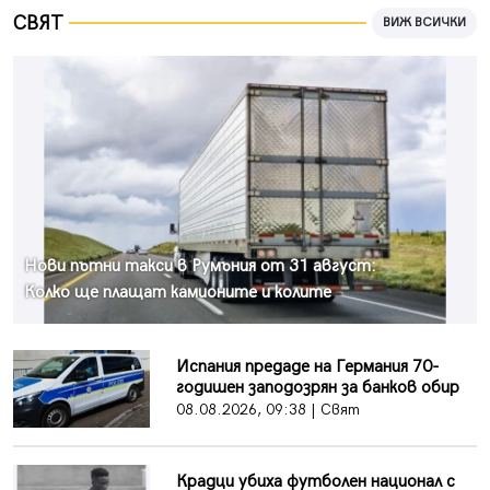
СВЯТ
ВИЖ ВСИЧКИ
Нови пътни такси в Румъния от 31 август:
Колко ще плащат камионите и колите
Испания предаде на Германия 70-
годишен заподозрян за банков обир
08.08.2026, 09:38 | Свят
Крадци убиха футболен национал с