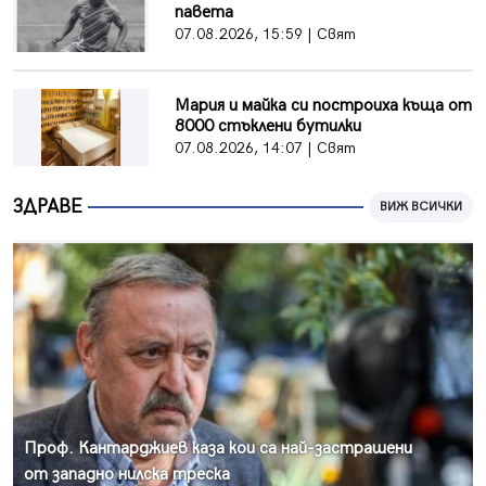
павета
07.08.2026, 15:59 | Свят
Мария и майка си построиха къща от
8000 стъклени бутилки
07.08.2026, 14:07 | Свят
ЗДРАВЕ
ВИЖ ВСИЧКИ
Проф. Кантарджиев каза кои са най-застрашени
от западно нилска треска