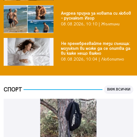
Андреа призна за новата си любов
– руснакът Игор
08.08.2026, 10:10 | Жълтини
Не пренебрегвайте тези сънища:
мозъкът ви може да се опитва да
ви каже нещо важно
08.08.2026, 10:04 | Любопитно
СПОРТ
ВИЖ ВСИЧКИ