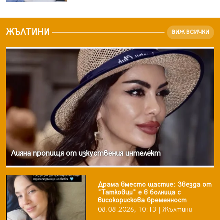
ЖЪЛТИНИ
ВИЖ ВСИЧКИ
Лияна пропищя от изкуствения интелект
Драма вместо щастие: Звезда от
"Татковци" е в болница с
високорискова бременност
08.08.2026, 10:13 | Жълтини