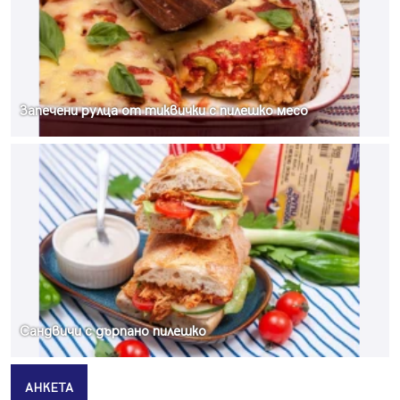
Запечени рулца от тиквички с пилешко месо
Сандвичи с дърпано пилешко
АНКЕТА