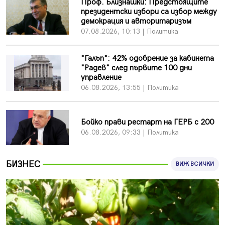
Проф. Близнашки: Предстоящите
Върви почистване на главен път от квартал „Бела
президентски избори са избор между
вода“ до кв. „Църква“
демокрация и авторитаризъм
06.08.2026, 10:57
07.08.2026, 10:13 | Политика
Четири сигнала до пожарната в Перник за денонощие,
пожарникарите призовават към повишено внимание
"Галъп": 42% одобрение за кабинета
"Радев" след първите 100 дни
06.08.2026, 09:43
управление
Много заразен вирус върлува в Перник
06.08.2026, 13:55 | Политика
06.08.2026, 09:28
Проверки за спазване правилата за пожарна
Бойко прави рестарт на ГЕРБ с 200
безопасност по време на жътвената кампания в
06.08.2026, 09:33 | Политика
Перник
06.08.2026, 07:51
БИЗНЕС
Ето какви забавления ще има през август в Перник
ВИЖ ВСИЧКИ
06.08.2026, 00:48
Пернишки експерт за фишинг измамите:
Проверявайте съмнителните линкове в bezopasno.net
05.08.2026, 15:42