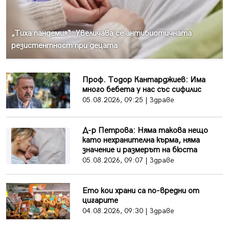
„Тиха пандемия“: Увеличава се антибиотичната
резистентност при децата
Проф. Тодор Кантарджиев: Има
много бебета у нас със сифилис
05.08.2026, 09:25 | Здраве
Д-р Петрова: Няма такова нещо
като нехранителна кърма, няма
значение и размерът на бюста
05.08.2026, 09:07 | Здраве
Ето кои храни са по-вредни от
цигарите
04.08.2026, 09:30 | Здраве