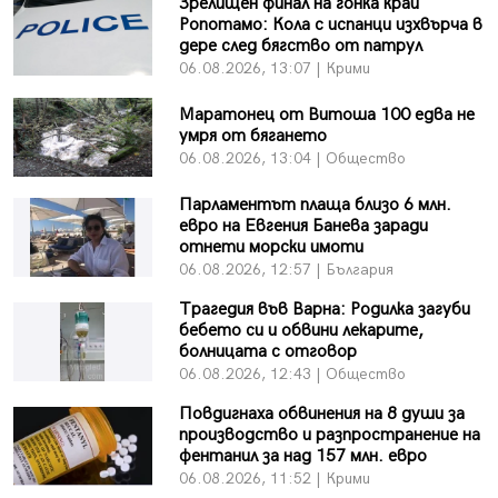
Зрелищен финал на гонка край
Ропотамо: Кола с испанци изхвърча в
дере след бягство от патрул
06.08.2026, 13:07 | Крими
Маратонец от Витоша 100 едва не
умря от бягането
06.08.2026, 13:04 | Общество
Парламентът плаща близо 6 млн.
евро на Евгения Банева заради
отнети морски имоти
06.08.2026, 12:57 | България
Трагедия във Варна: Родилка загуби
бебето си и обвини лекарите,
болницата с отговор
06.08.2026, 12:43 | Общество
Повдигнаха обвинения на 8 души за
производство и разпространение на
фентанил за над 157 млн. евро
06.08.2026, 11:52 | Крими