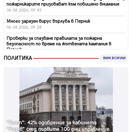
пожарникарите призовават към повишено внимание
06.08.2026, 09:43
Много заразен вирус върлува в Перник
06.08.2026, 09:28
Проверки за спазване правилата за пожарна
безопасност по време на жътвената кампания в
Перник
06.08.2026, 07:51
ПОЛИТИКА
ВИЖ ВСИЧКИ
Ето какви забавления ще има през август в Перник
06.08.2026, 00:48
Пернишки експерт за фишинг измамите:
Проверявайте съмнителните линкове в bezopasno.net
05.08.2026, 15:42
На 95 години почина Лиляна Десова
05.08.2026, 15:18
"Галъп": 42% одобрение за кабинета
Радев: Работи се активно за запазването на
"Радев" след първите 100 дни управление
средствата по Плана за справедлив преход за