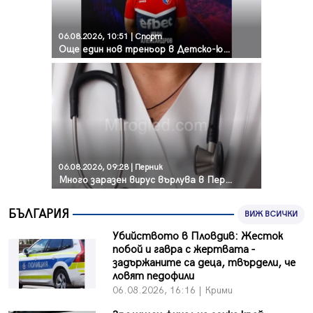
06.08.2026, 10:51 | Спорт
Още един нов треньор в Детско-юношеската школа на „Струмска слава“
06.08.2026, 09:28 | Перник
Много заразен вирус върлува в Перник
БЪЛГАРИЯ
ВИЖ ВСИЧКИ
Убийството в Пловдив: Жесток
побой и гавра с жертвата -
задържаните са деца, твърдели, че
ловят педофили
06.08.2026, 16:16 | Крими