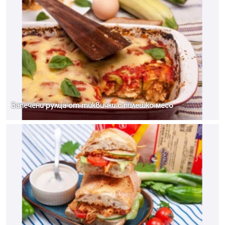
Запечени рулца от тиквички с пилешко месо