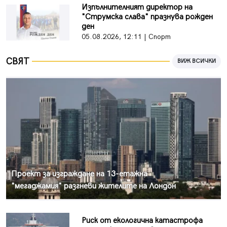
Изпълнителният директор на
"Струмска слава" празнува рожден
ден
05.08.2026, 12:11 | Спорт
СВЯТ
ВИЖ ВСИЧКИ
Проект за изграждане на 13-етажна
"мегаджамия" разгневи жителите на Лондон
Риск от екологична катастрофа