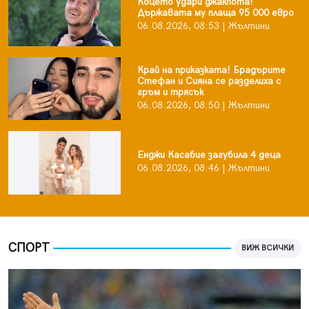
Коцето удари джакпота!
Държавата му плаща 95 000 евро
06.08.2026, 08:53 | Жълтини
Край на приказката! Брадърите
Стефан и Сияна се разделиха с
гръм и трясък
06.08.2026, 08:50 | Жълтини
Енджи Касабие загубила 4 деца
06.08.2026, 08:46 | Жълтини
СПОРТ
ВИЖ ВСИЧКИ