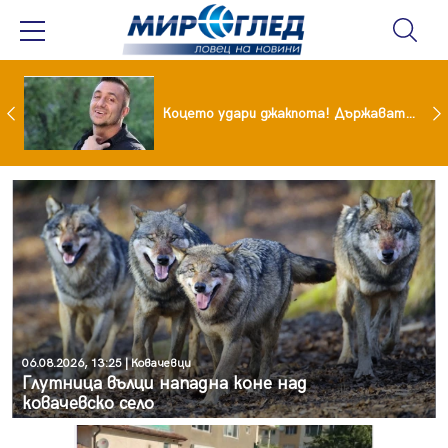
преди бурята! Защо Саня Армутлиева продължава да мълчи за раздялата с Дара?
Коцето удари джакпота! Държавата му плаща 95 000 евро
06.08.2026, 13:25 | Ковачевци
Глутница вълци нападна коне над
ковачевско село