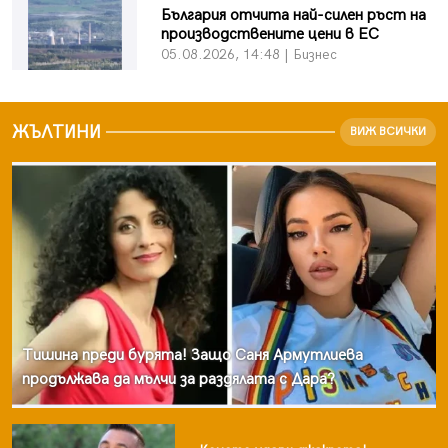
България отчита най-силен ръст на
05.08.2026, 00:32
производствените цени в ЕС
05.08.2026, 14:48 | Бизнес
ЖЪЛТИНИ
ВИЖ ВСИЧКИ
Тишина преди бурята! Защо Саня Армутлиева
продължава да мълчи за раздялата с Дара?