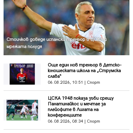
Стоичков доведе испански треньор в ЦСКА и
мрежата полудя
Още един нов треньор в Детско-
юношеската школа на „Струмска
слава“
06.08.2026, 10:51 | Спорт
ЦСКА 1948 показа зъби срещу
Панатинайкос и мечтае за
плейофите в Лигата на
конференциите
06.08.2026, 08:34 | Спорт