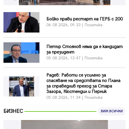
въглищните райони
05.08.2026, 14:57
Бойко прави рестарт на ГЕРБ с 200
Звезди от световна сцена в Перник ще пеят на
Пернишката крепост
06.08.2026, 09:33 | Политика
05.08.2026, 14:01
„Топлофикация Перник“ напредва с дигитализацията
Петър Стоянов няма да е кандидат
на отчетния процес
за президент
05.08.2026, 11:48
05.08.2026, 13:47 | Политика
Радев: Работи се усилено за спасяване на средствата
по Плана за справедлив преход за Стара Загора,
Кюстендил и Перник
Радев: Работи се усилено за
спасяване на средствата по Плана
05.08.2026, 11:34
за справедлив преход за Стара
Вече няма чакащи с години за присъединяване към
Загора, Кюстендил и Перник
мрежата на „ВиК“ в Перник
05.08.2026, 11:34 | Политика
05.08.2026, 11:22
БИЗНЕС
ВИЖ ВСИЧКИ
След сигнали: Санкции за шумни младежи и
предупреждения заради тормоз над жена в Перник
05.08.2026, 10:03