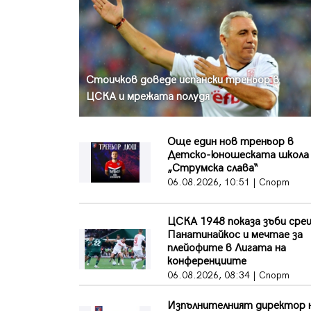
Стоичков доведе испански треньор в
ЦСКА и мрежата полудя
Още един нов треньор в
Детско-юношеската школа 
„Струмска слава“
06.08.2026, 10:51 | Спорт
ЦСКА 1948 показа зъби сре
Панатинайкос и мечтае за
плейофите в Лигата на
конференциите
06.08.2026, 08:34 | Спорт
Изпълнителният директор 