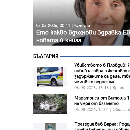
07.08.2026, 00:11 | Култура
Ето какво вдъхнови Здравка Е
новата ѝ книга
БЪЛГАРИЯ
Убийството в Пловдив:
побой и гавра с жертвата
задържаните са деца, тв
че ловят педофили
06.08.2026, 16:16 | Крими
Маратонец от Витоша 1
не умря от бягането
06.08.2026, 13:04 | Общест
Трагедия във Варна: Роди
загуби бебето си и обвин