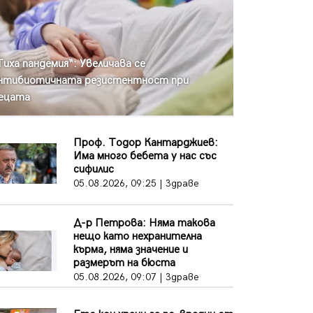
05.08.2026, 14:57
Звезди от световна сцена в
Перник ще пеят на Пернишката
крепост
Тиха пандемия“: Увеличава се
05.08.2026, 14:01
нтибиотичната резистентност при
ецата
„Топлофикация Перник“
напредва с дигитализацията на
отчетния процес
05.08.2026, 11:48
Проф. Тодор Кантарджиев:
Има много бебета у нас със
Радев: Работи се усилено за
сифилис
спасяване на средствата по
05.08.2026, 09:25 | Здраве
Плана за справедлив преход за
Стара Загора, Кюстендил и
Перник
Д-р Петрова: Няма такова
05.08.2026, 11:34
нещо като нехранителна
кърма, няма значение и
Вече няма чакащи с години за
размерът на бюста
присъединяване към мрежата на
05.08.2026, 09:07 | Здраве
„ВиК“ в Перник
05.08.2026, 11:22