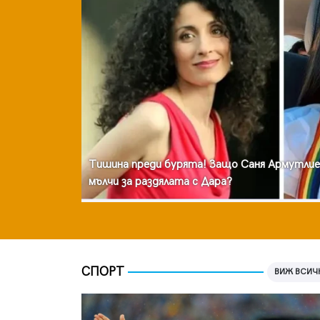
Тишина преди бурята! Защо Саня Армутлие
мълчи за раздялата с Дара?
СПОРТ
ВИЖ ВСИЧ