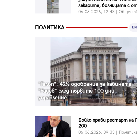
лекарите, болницата с о
06.08.2026, 12:43 | Общест
ПОЛИТИКА
ВИ
"Галъп": 42% одобрение за кабинета
"Радев" след първите 100 дни
управление
Бойко прави рестарт на 
200
06.08.2026, 09:33 | Политик