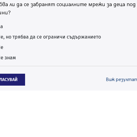
бва ли да се забранят социалните мрежи за деца под
ини?
Да
е, но трябва да се ограничи съдържанието
Не
е знам
Виж резулта
ГЛАСУВАЙ