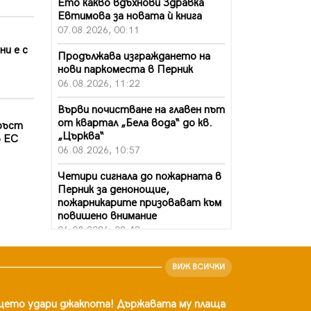
Ето какво вдъхнови Здравка
Евтимова за новата ѝ книга
07.08.2026, 00:11
ни е с
Продължава изграждането на
нови паркоместа в Перник
06.08.2026, 11:22
Върви почистване на главен път
от квартал „Бела вода“ до кв.
 ръст
„Църква“
в ЕС
06.08.2026, 10:57
Четири сигнала до пожарната в
Перник за денонощие,
пожарникарите призовават към
повишено внимание
06.08.2026, 09:43
Много заразен вирус върлува в
ВИЖ ВСИЧКИ
Перник
06.08.2026, 09:28
цето удари джакпота! Държавата му плаща
Проверки за спазване правилата