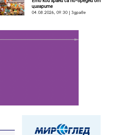
Ето кои храни са по-вредни от
цигарите
След сигнали: Санкции за шумни
04.08.2026, 09:30 | Здраве
младежи и предупреждения
заради тормоз над жена в
Перник
05.08.2026, 10:03
Непълнолетни с електрически
тротинетки санкционирани при
нощна проверка в Перник
05.08.2026, 10:00
По-малко тежки катастрофи в
Пернишко от началото на
годината
05.08.2026, 09:30
Здравният министър Катя
Ивкова и депутата от Перник
Мартин Жлябинков обходиха
здравни заведения в Перник
05.08.2026, 09:06
Извънредният и пълномощен