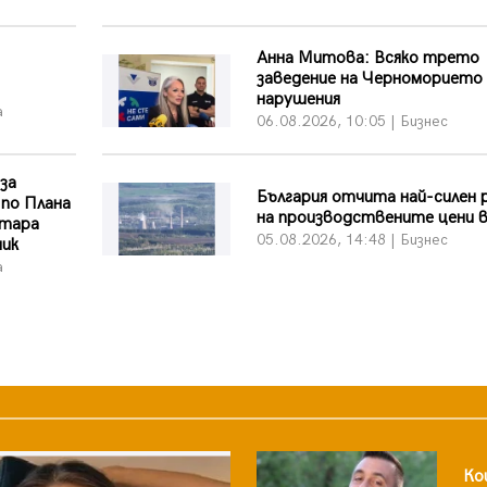
Анна Митова: Всяко трето
заведение на Черноморието 
нарушения
а
06.08.2026, 10:05 | Бизнес
 за
България отчита най-силен
 по Плана
на производствените цени 
Стара
05.08.2026, 14:48 | Бизнес
ник
а
Ко