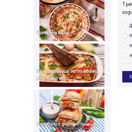
Тря
год
Пиперена каша
Н
Н
Запечени рулца от тиквички
с пилешко месо
Сандвичи с дърпано пилешко