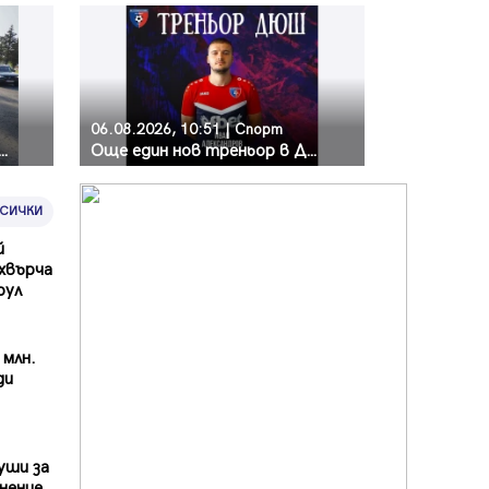
06.08.2026, 10:51 | Спорт
а главен път от квартал „Бела вода“ до кв. „Църква“
Още един нов треньор в Детско-юношеската школа на „Струмска слава“
ВСИЧКИ
й
зхвърча
рул
 млн.
ди
уши за
нение