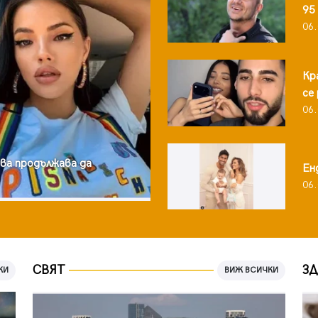
95
06.
Кр
се
06.
ва продължава да
Ен
06.
СВЯТ
ЗД
КИ
ВИЖ ВСИЧКИ