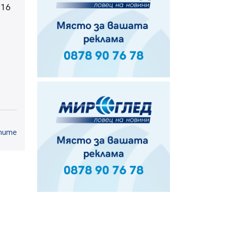
 16
посланик на Иран на посещение в
музея в Перник
05.08.2026, 09:02
Млади мъже от Перник в
инициатива „Перник подкрепя
своите пенсионери“
05.08.2026, 08:57
тите