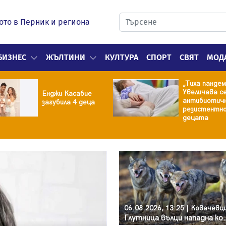
ото в Перник и региона
БИЗНЕС
ЖЪЛТИНИ
КУЛТУРА
СПОРТ
СВЯТ
МОД
„Тиха пандемия“:
Увеличава се
Енджи Касабие
антибиотичната
загубила 4 деца
резистентност при
децата
06.08.2026, 13:25 | Ковачевц
Глутница вълци нападна ко