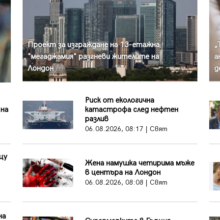
Проект за изграждане на 13-етажна
„
"мегаджамия" разгневи жителите на
а
Лондон
д
Риск от екологична
на
катастрофа след нефтен
разлив
06.08.2026, 08:17 | Свят
щу
Жена намушка четирима мъже
в центъра на Лондон
06.08.2026, 08:08 | Свят
на