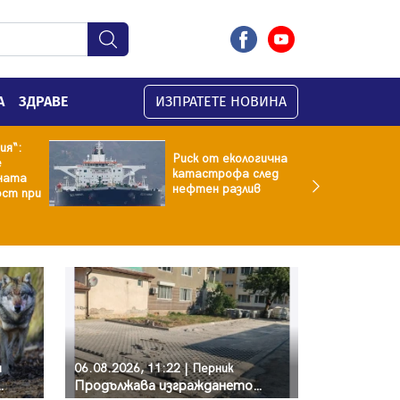
А
ЗДРАВЕ
ИЗПРАТЕТЕ НОВИНА
Риск от екологична
Жена н
катастрофа след
четирим
нефтен разлив
центъра
и
06.08.2026, 11:22 | Перник
не над ковачевско село
Продължава изграждането на нови паркоместа в Перник