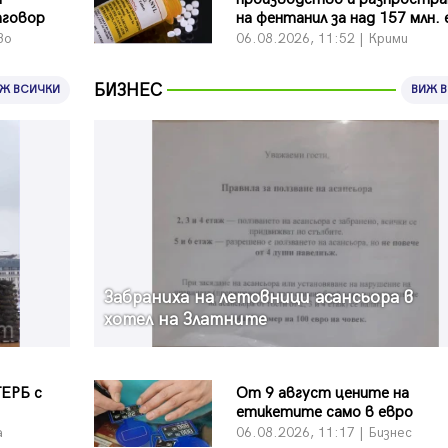
тговор
на фентанил за над 157 млн.
во
06.08.2026, 11:52 | Крими
БИЗНЕС
Ж ВСИЧКИ
ВИЖ 
Забраниха на летовници асансьора в
хотел на Златните
ГЕРБ с
От 9 август цените на
етикетите само в евро
а
06.08.2026, 11:17 | Бизнес