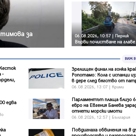
втимова за
06.08.2026, 10:57 | Перник
Върви почистване н
ВИЖ 
 Жесток
Зрелищен финал на гонка кра
 -
Ропотамо: Кола с испанци и
ърдели,
в дере след бягство от пат
06.08.2026, 13:07 | Крими
Парламентът плаща близо 6
00 едва
евро на Евгения Банева зара
отнети морски имоти
во
06.08.2026, 12:57 | България
лка
Повдигнаха обвинения на 8 д
и
производство и разпростра