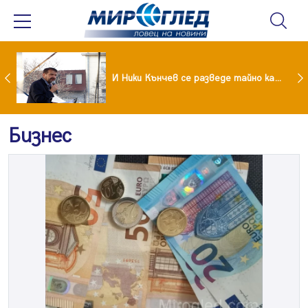
Най-малко 22 загинали при челен сблъсък между два автобуса
И Ники Кънчев се разведе тайно като Геро
Бизнес