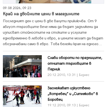
09.08.2026, 09:23
Край на двойните цени в магазините
Последният ден с цени в две валути приключва. От 9
август търговците вече няма да бъдат задължени да
изписват стойностите на стоките и услугите
едновременно в левове и евро, а цените могат да бъдат
обозначавани само в евро. Това бележи края на едного...
Слаби обороти по празниците,
отчитат търговците в
Перник
20.12.2010, 13:31 | Бизнес
Заснежават изкуствено
„Ястребец” и „Ситняково” в
Боровец
19.12.2010, 09:13 | Бизнес