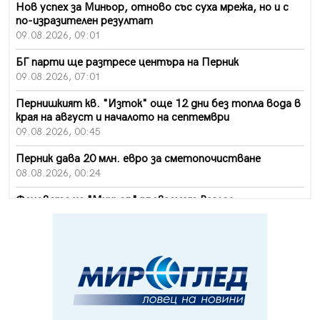
Нов успех за Миньор, отново със суха мрежа, но и с
по-изразителен резултат
09.08.2026, 09:01
БГ парти ще разтресе центъра на Перник
09.08.2026, 07:01
Пернишкият кв. "Изток" още 12 дни без топла вода в
края на август и началото на септември
09.08.2026, 00:45
Перник дава 20 млн. евро за сметопочистване
08.08.2026, 00:24
Феновете на "Миньор" превземат Разлог
07.08.2026, 14:52
Ремонтът на ул. "Ален мак" в Перник е в заключителен
етап
07.08.2026, 14:10
Фолклорен ансамбъл „Кладница“ с голямата награда от
фестивал в Полша