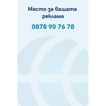
07.08.2026, 13:05
Частично бедствено положение в Перник заради
пропаднал път, обслужващ важен обект
07.08.2026, 12:05
Да отговорим на жегите с филм под звездите днес и
утре
07.08.2026, 10:21
Първите крачки в помощ на пенсионерите в Перник,
вече са факт
07.08.2026, 09:18
Пак ограничават камионите по магистралите в петък
и неделя. Ето обходните маршрути
07.08.2026, 07:55
Ето какво вдъхнови Здравка Евтимова за новата ѝ
книга
07.08.2026, 00:11
Продължава изграждането на нови паркоместа в