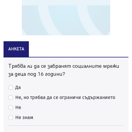
БГ парти ще разтресе центъра на Перник
09.08.2026, 07:01
Пернишкият кв. "Изток" още 12 дни без топла вода в
края на август и началото на септември
09.08.2026, 00:45
Перник дава 20 млн. евро за сметопочистване
АНКЕТА
08.08.2026, 00:24
Феновете на "Миньор" превземат Разлог
Трябва ли да се забранят социалните мрежи
07.08.2026, 14:52
за деца под 16 години?
Ремонтът на ул. "Ален мак" в Перник е в заключителен
етап
Да
07.08.2026, 14:10
Не, но трябва да се ограничи съдържанието
Фолклорен ансамбъл „Кладница“ с голямата награда от
Не
фестивал в Полша
07.08.2026, 13:05
Не знам
Частично бедствено положение в Перник заради
пропаднал път, обслужващ важен обект