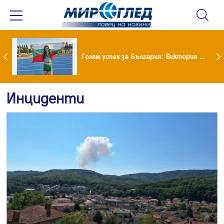
Когато всичко те дразни: тези трикове променят настроението за минути
Голям успех за България: Виктория Ангелова грабна световна титла в тройния скок
Инциденти