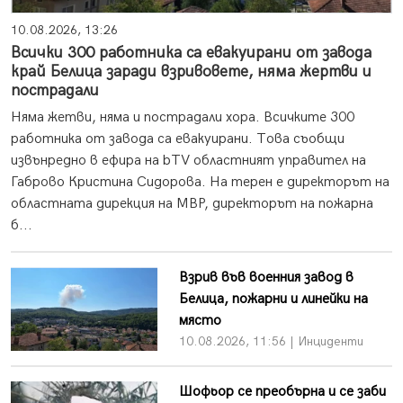
10.08.2026, 13:26
Всички 300 работника са евакуирани от завода
край Белица заради взривовете, няма жертви и
пострадали
Няма жетви, няма и пострадали хора. Всичките 300
работника от завода са евакуирани. Това съобщи
извънредно в ефира на bTV областният управител на
Габрово Кристина Сидорова. На терен е директорът на
областната дирекция на МВР, директорът на пожарна
б...
Взрив във военния завод в
Белица, пожарни и линейки на
място
10.08.2026, 11:56 | Инциденти
Шофьор се преобърна и се заби