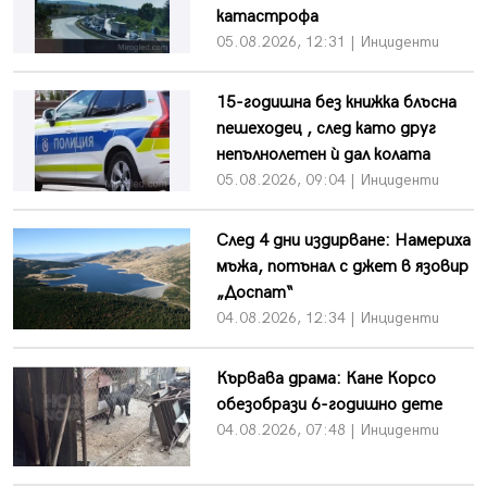
катастрофа
05.08.2026, 12:31 | Инциденти
15-годишна без книжка блъсна
пешеходец , след като друг
непълнолетен ѝ дал колата
05.08.2026, 09:04 | Инциденти
След 4 дни издирване: Намериха
мъжа, потънал с джет в язовир
„Доспат“
04.08.2026, 12:34 | Инциденти
Кървава драма: Кане Корсо
обезобрази 6-годишно дете
04.08.2026, 07:48 | Инциденти