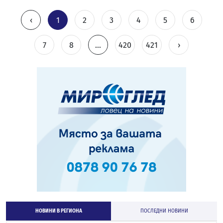
‹
1
2
3
4
5
6
7
8
...
420
421
›
НОВИНИ В РЕГИОНА
ПОСЛЕДНИ НОВИНИ