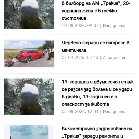
в билборд на АМ „Тракия“, 20-
годишна жена е в тежко
състояние
10.08.2026, 09:37 | Инциденти
Червено ферари се натресе в
мантинела
07.08.2026, 09:43 | Инциденти
19-годишна с двумесечен стаж
се разсея зад волана и се удари
в дърво, 13-годишен е с
опасност за живота
05.08.2026, 12:41 | Инциденти
Километрично задръстване на
„Тракия“ заради ремонти и