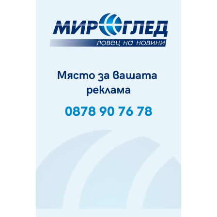
Деца трошиха площадка в Перник, задържаха 18-
годишен
10.08.2026, 10:52
Мъж рани с нож жена си в Перник, баща би дъщеря си
в Радомир
10.08.2026, 10:47
Кой е 20 000-ия посетител на изложбата на Дали в
Перник
10.08.2026, 08:36
Шестото издание "Пейка" в Перник: Много музика и
настроение
10.08.2026, 08:30
Генералът от Перник днес става на 80 години
09.08.2026, 12:10
Нов успех за Миньор, отново със суха мрежа, но и с
по-изразителен резултат
09.08.2026, 09:01