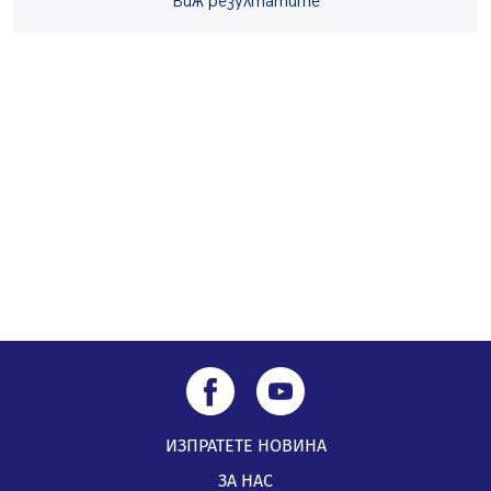
Виж резултатите
Пернишката крепост
05.08.2026, 14:01
„Топлофикация Перник“ напредва с дигитализацията
на отчетния процес
05.08.2026, 11:48
ИЗПРАТЕТЕ НОВИНА
ЗА НАС