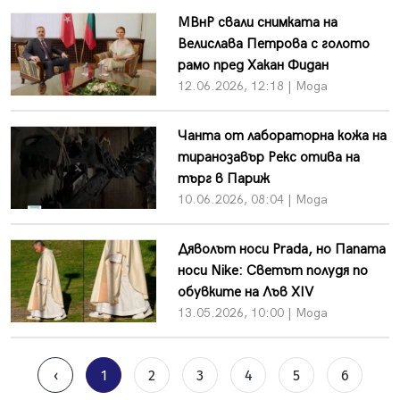
МВнР свали снимката на
Велислава Петрова с голото
рамо пред Хакан Фидан
12.06.2026, 12:18 | Мода
Чанта от лабораторна кожа на
тиранозавър Рекс отива на
търг в Париж
10.06.2026, 08:04 | Мода
Дяволът носи Prada, но Папата
носи Nike: Светът полудя по
обувките на Лъв XIV
13.05.2026, 10:00 | Мода
‹
1
2
3
4
5
6