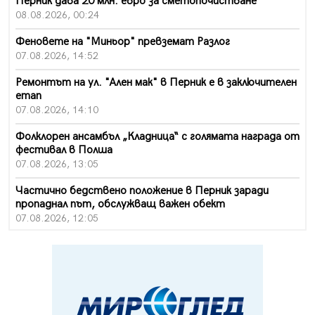
Перник дава 20 млн. евро за сметопочистване
08.08.2026, 00:24
Феновете на "Миньор" превземат Разлог
07.08.2026, 14:52
Ремонтът на ул. "Ален мак" в Перник е в заключителен
етап
07.08.2026, 14:10
Фолклорен ансамбъл „Кладница“ с голямата награда от
фестивал в Полша
07.08.2026, 13:05
Частично бедствено положение в Перник заради
пропаднал път, обслужващ важен обект
07.08.2026, 12:05
Да отговорим на жегите с филм под звездите днес и
утре
07.08.2026, 10:21
Първите крачки в помощ на пенсионерите в Перник,
вече са факт