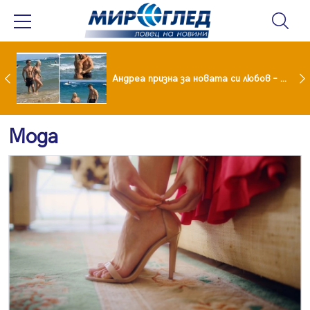
Драма вместо щастие: Звезда от "Татковци" е в болница с високорискова бременност
Андреа призна за новата си любов – руснакът Игор
Мода