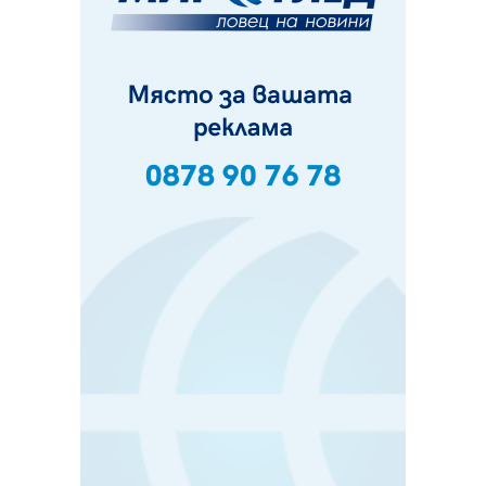
07.08.2026, 09:18
Пак ограничават камионите по магистралите в петък
и неделя. Ето обходните маршрути
07.08.2026, 07:55
Ето какво вдъхнови Здравка Евтимова за новата ѝ
книга
07.08.2026, 00:11
Продължава изграждането на нови паркоместа в
Перник
06.08.2026, 11:22
Върви почистване на главен път от квартал „Бела
вода“ до кв. „Църква“
06.08.2026, 10:57
Четири сигнала до пожарната в Перник за денонощие,
пожарникарите призовават към повишено внимание
06.08.2026, 09:43
Много заразен вирус върлува в Перник