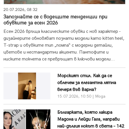
20.07.2026, 08:32
Запознайте се с водещите тенденции при
обувките за есен 2026
Есен 2026 връща класическите обувки с нов характер -
дизайнерите обновяват познати модели като kitten heel,
T-strap и обувките тип „помпа“ с модерни детайли,
цветове и нестандартни акценти. Пантофите и
ниските токчета се превръщат в ключови модели...
Морският стил. Как да се
облечем за елегантна лятна
вечеря във Варна?
15.07.2026, 10:50 | Мода
Българката, която лакира
Мадона и Лейди Гага, направи
най-дългия нокът в света – 142