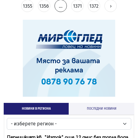
1355
1356
...
1371
1372
›
НОВИНИ В РЕГИОНА
ПОСЛЕДНИ НОВИНИ
Пернишкият кв. "Изток" още 12 днис без топла вода