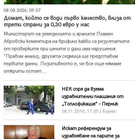
08.08.2026, 09:57
Домат, който се води първо качество, влиза от
трети страни за 0,30 евро у нас
Министърът на земеделието и храните Пламен
Абровски коментира на брифинг какви са резултатите
от проверките при цените и дали има нарушения.
"Правим анализ, другата седмица ще представим
първите данни. Позитивното е, че все още нямаме
открити остат...
НЕК спря да взема
изравнителни плащания от
„Топлофикация” – Перник
08.11.2010, 17:35 | Бизнес
Искат референдум за
изравняване на парите за