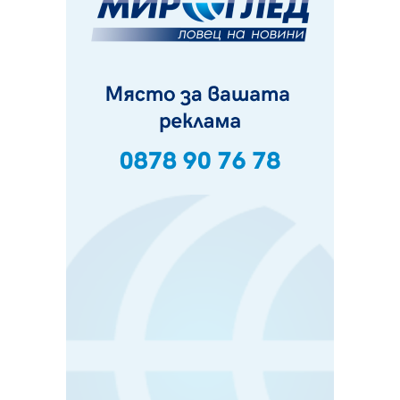
Пернишки експерт за фишинг измамите:
Проверявайте съмнителните линкове в bezopasno.net
05.08.2026, 15:42
На 95 години почина Лиляна Десова
05.08.2026, 15:18
Радев: Работи се активно за запазването на
средствата по Плана за справедлив преход за
въглищните райони
05.08.2026, 14:57
Звезди от световна сцена в Перник ще пеят на
Пернишката крепост
05.08.2026, 14:01
„Топлофикация Перник“ напредва с дигитализацията
на отчетния процес
05.08.2026, 11:48
Радев: Работи се усилено за спасяване на средствата
по Плана за справедлив преход за Стара Загора,
Кюстендил и Перник