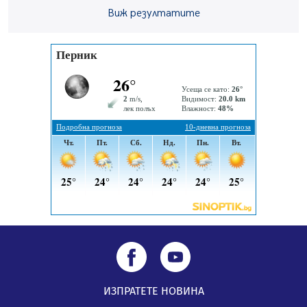
Извънредният и пълномощен посланик на Иран на
Виж резултатите
посещение в музея в Перник
05.08.2026, 09:02
Млади мъже от Перник в инициатива „Перник
подкрепя своите пенсионери“
05.08.2026, 08:57
5 случая на хепатит от началото на юли до сега в
Перник
05.08.2026, 00:32
ИЗПРАТЕТЕ НОВИНА