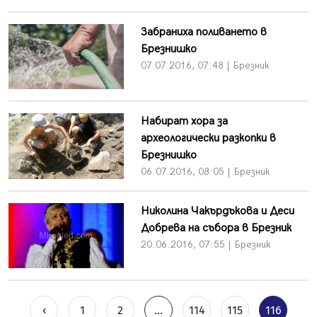
Забраниха поливането в
Брезнишко
07.07.2016, 07:48 | Брезник
Набират хора за
археологически разкопки в
Брезнишко
06.07.2016, 08:05 | Брезник
Николина Чакърдъкова и Деси
Добрева на събора в Брезник
20.06.2016, 07:55 | Брезник
‹
1
2
...
114
115
116