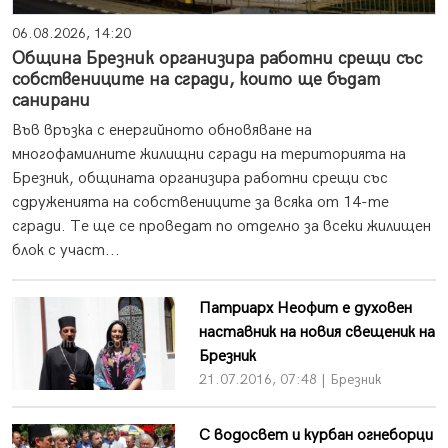
06.08.2026, 14:20
Община Брезник организира работни срещи със
собствениците на сгради, които ще бъдат
санирани
Във връзка с енергийното обновяване на
многофамилните жилищни сгради на територията на
Брезник, общината организира работни срещи със
сдруженията на собствениците за всяка от 14-те
сгради. Те ще се проведат по отделно за всеки жилищен
блок с участ...
Патриарх Неофит е духовен
наставник на новия свещеник на
Брезник
21.07.2016, 07:48 | Брезник
С водосвет и курбан огнеборци