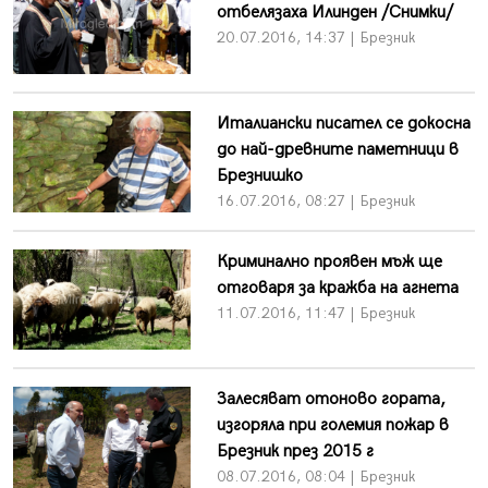
отбелязаха Илинден /Снимки/
20.07.2016, 14:37 | Брезник
Италиански писател се докосна
до най-древните паметници в
Брезнишко
16.07.2016, 08:27 | Брезник
Криминално проявен мъж ще
отговаря за кражба на агнета
11.07.2016, 11:47 | Брезник
Залесяват отоново гората,
изгоряла при големия пожар в
Брезник през 2015 г
08.07.2016, 08:04 | Брезник