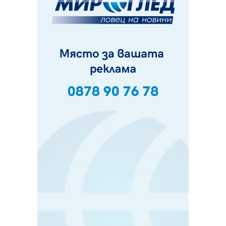
10.08.2026, 10:47
Кой е 20 000-ия посетител на изложбата на Дали в
Перник
10.08.2026, 08:36
Шестото издание "Пейка" в Перник: Много музика и
настроение
10.08.2026, 08:30
Генералът от Перник днес става на 80 години
09.08.2026, 12:10
Нов успех за Миньор, отново със суха мрежа, но и с
по-изразителен резултат
09.08.2026, 09:01
БГ парти ще разтресе центъра на Перник
09.08.2026, 07:01
Пернишкият кв. "Изток" още 12 дни без топла вода в
края на август и началото на септември
09.08.2026, 00:45