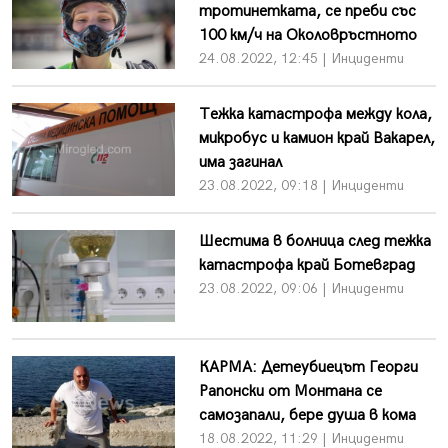
тротинетката, се преби със
100 км/ч на Околовръстното
24.08.2022, 12:45 | Инциденти
Тежка катастрофа между кола,
микробус и камион край Вакарел,
има загинал
23.08.2022, 09:18 | Инциденти
Шестима в болница след тежка
катастрофа край Ботевград
23.08.2022, 09:06 | Инциденти
КАРМА: Детеубиецът Георги
Рапонски от Монтана се
самозапали, бере душа в кома
18.08.2022, 11:29 | Инциденти