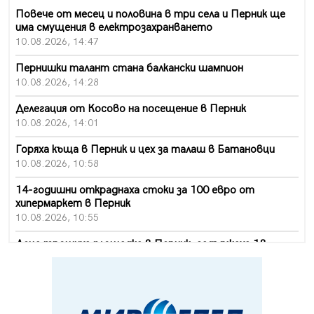
Повече от месец и половина в три села и Перник ще
има смущения в електрозахранването
10.08.2026, 14:47
Пернишки талант стана балкански шампион
10.08.2026, 14:28
Делегация от Косово на посещение в Перник
10.08.2026, 14:01
Горяха къща в Перник и цех за талаш в Батановци
10.08.2026, 10:58
14-годишни откраднаха стоки за 100 евро от
хипермаркет в Перник
10.08.2026, 10:55
Деца трошиха площадка в Перник, задържаха 18-
годишен
10.08.2026, 10:52
Мъж рани с нож жена си в Перник, баща би дъщеря си
в Радомир