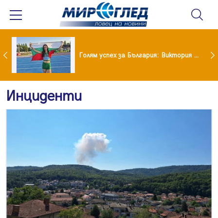
Когато всичко те дразни: тези трикове променят настроението за минути
Голям успех за България: Виктория Ангелова грабна световна титла в тройния скок
Инциденти