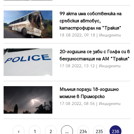
99 акта има собственика на
сръбския автобус,
катастрофирал на "Тракия"
18.08.2022, 09:18 | Инциденти
20-годишна се заби с Голфа си в
бензиностанция на АМ "Тракия"
17.08.2022, 13:12 | Инциденти
Мълния порази 18-годишно
момиче в Приморско
17.08.2022, 08:56 | Инциденти
‹
1
2
...
234
235
236