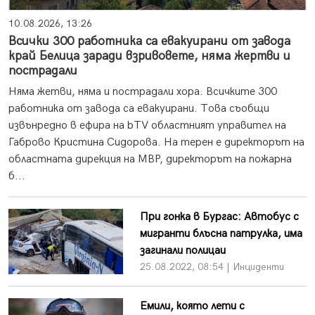
10.08.2026, 13:26
Всички 300 работника са евакуирани от завода
край Белица заради взривовете, няма жертви и
пострадали
Няма жетви, няма и пострадали хора. Всичките 300
работника от завода са евакуирани. Това съобщи
извънредно в ефира на bTV областният управител на
Габрово Кристина Сидорова. На терен е директорът на
областната дирекция на МВР, директорът на пожарна
б...
При гонка в Бургас: Автобус с
мигранти блъсна патрулка, има
загинали полицаи
25.08.2022, 08:54 | Инциденти
Емили, която лети с