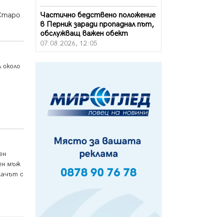
Частично бедствено положение
 Старо
в Перник заради пропаднал път,
обслужващ важен обект
07.08.2026, 12:05
Да отговорим на жегите с филм
 около
под звездите днес и утре
07.08.2026, 10:21
Първите крачки в помощ на
пенсионерите в Перник, вече са
факт
07.08.2026, 09:18
Пак ограничават камионите по
ен
магистралите в петък и неделя.
Ето обходните маршрути
ен мъж
07.08.2026, 07:55
качът с
Ето какво вдъхнови Здравка
Евтимова за новата ѝ книга
07.08.2026, 00:11