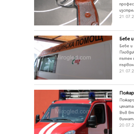
профес
изстрел
21.07.
Бебе и
Бебе и
Пловди
пътен и
първон
21.07.
Пожар
Пожаръ
цялата 
Във вт
вилната
20.07.