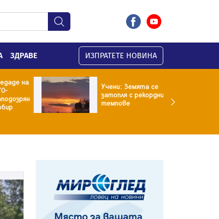
А
ЗДРАВЕ
ИЗПРАТЕТЕ НОВИНА
даде на
Учени: Земята се
-
затопля с рекордни
одозрян
темпове
ир