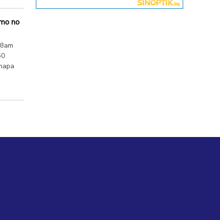
Перник ще пеят на Пернишката
крепост
ето по
05.08.2026, 14:01
„Топлофикация Перник“
ават
напредва с дигитализацията на
50
отчетния процес
тара
05.08.2026, 11:48
Радев: Работи се усилено за
спасяване на средствата по
Плана за справедлив преход за
Стара Загора, Кюстендил и
Перник
05.08.2026, 11:34