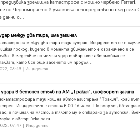
 предизвика зрелищна катастрофа с мощно червено Ferrari.
е по Черноморието в участъка непосредствено след село
 данни о...
удар между два тира, има загинал
катастрофа между два тира тази сутрин. Инцидентът се е случил
 Ришкия проход, където в момента движението е ограничено и се
очва. Вследствие на челния удар товарните автомобили се
палват, като все още гасенето им продъл...
022, 08:48 | Инциденти
 удари в бетонен стълб на АМ „Тракия”, шофьорът загина
мокатастрофира тази нощ на автомагистрала "Тракия", край път
Ветрен. Инцидентът е станал в 00:46 часа. Шофьорът, 55-годиш
гас, е починал на място, а тялото му е откарано за аутопсия. Вле
арке с австрийска реги...
2022, 07:47 | Инциденти