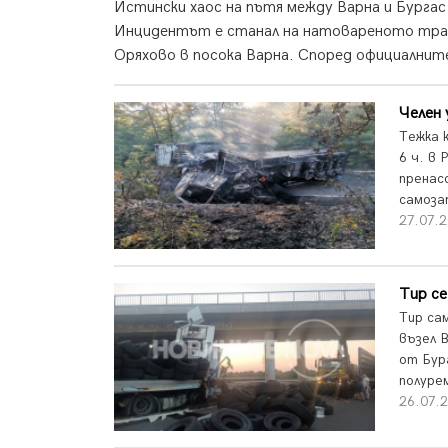
Истински хаос на пътя между Варна и Бургас
Инцидентът е станал на натовареното трас
Оряхово в посока Варна. Според официалните
Челен 
Тежка 
6 ч. в
пренас
самоза
27.07.2
Тир се
Тир са
възел 
от Бур
полурем
26.07.