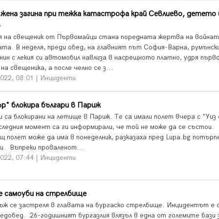
жена загина при тежка катастрофа край Севлиево, детето 
о
 на свещеник от Първомайци стана поредната жертва на войнат
та. В неделя, преди обед, на главният път София-Варна, румънск
нин с лекия си автомобил навлиза в насрещното платно, удря първ
на свещеника, а после челно се з...
2022, 08:01 | Инциденти
ър" блокира българи в Париж
 са блокирани на летище в Париж. Те са имали полет вчера с "Уиз 
оследния момент са ги информирали, че той не може да се състои.
щ полет може да има в понеделник, разказаха пред Lupa.bg потър
и. Въпреки проваленот...
2022, 07:44 | Инциденти
е самоуби на стрелбище
ъж се застреля в главата на бургаско стрелбище. Инцидентът е 
ледобед. 26-годишният бургазлия влязъл в една от големите бази 