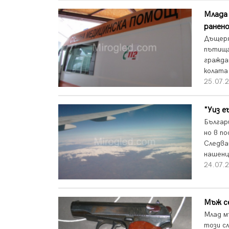
Млада 
ранен
Дъщеря
пътища
гражда
колата 
25.07.
"Уиз е
Българи
но в п
Следва
нашенц
24.07.
Мъж с
Млад м
този с