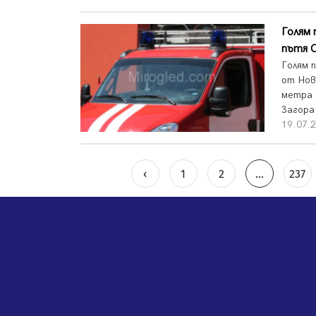
Голям 
пътя С
Голям 
от Нов
метра 
Загора 
19.07.
‹
1
2
...
237