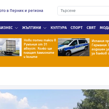
ото в Перник и региона
БИЗНЕС
ЖЪЛТИНИ
КУЛТУРА
СПОРТ
СВЯТ
МОД
Нови пътни такси в
Испания пре
Румъния от 31
Германия 70
август: Колко ще
годишен зап
плащат камионите
за банков об
и колите