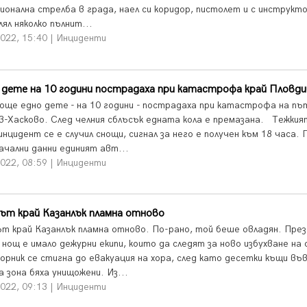
ионална стрелба в града, наел си коридор, пистолет и с инструкт
ял няколко пълнит...
2022, 15:40 | Инциденти
 дете на 10 години пострадаха при катастрофа край Пловди
 още едно дете - на 10 години - пострадаха при катастрофа на пъ
в-Хасково. След челния сблъсък едната кола е премазана. Тежкия
нцидент се е случил снощи, сигнал за него е получен към 18 часа. 
ачални данни единият авт...
2022, 08:59 | Инциденти
ът край Казанлък пламна отново
т край Казанлък пламна отново. По-рано, той беше овладян. През
нощ е имало дежурни екипи, които да следят за ново избухване на 
орник се стигна до евакуация на хора, след като десетки къщи въ
 зона бяха унищожени. Из...
2022, 09:13 | Инциденти