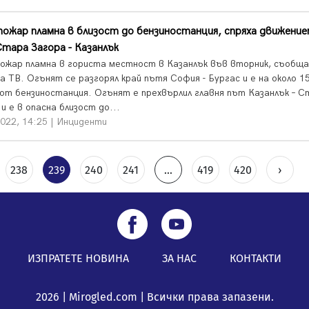
пожар пламна в близост до бензиностанция, спряха движени
тара Загора - Казанлък
пожар пламна в гориста местност в Казанлък във вторник, съобщ
а ТВ. Огънят се разгорял край пътя София - Бургас и е на около 1
от бензиностанция. Огънят е прехвърлил главня път Казанлък – С
и е в опасна близост до...
2022, 14:25 | Инциденти
238
239
240
241
...
419
420
›
ИЗПРАТЕТЕ НОВИНА
ЗА НАС
КОНТАКТИ
2026 | Mirogled.com | Всички права запазени.