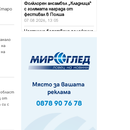
Фолклорен ансамбъл „Кладница“
с голямата награда от
 Старо
фестивал в Полша
07.08.2026, 13:05
Частично бедствено положение
в Перник заради пропаднал път,
танало
обслужващ важен обект
 на
07.08.2026, 12:05
 на
Да отговорим на жегите с филм
под звездите днес и утре
07.08.2026, 10:21
Първите крачки в помощ на
пенсионерите в Перник, вече са
 област
факт
щ от
07.08.2026, 09:18
 си с
Пак ограничават камионите по
магистралите в петък и неделя.
Ето обходните маршрути
07.08.2026, 07:55