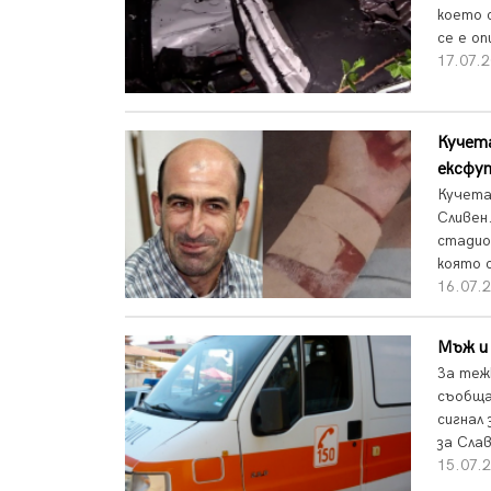
което 
се е оп
17.07.2
Кучета
ексфу
Кучета
Сливен
стадио
която 
16.07.
Мъж и
За теж
съобща
сигнал
за Сла
15.07.