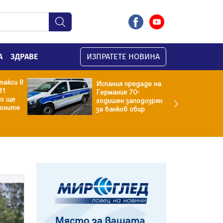
А
ЗДРАВЕ
ИЗПРАТЕТЕ НОВИНА
такси в
Испания предаде на
31
Германия 70-
ко ще
годишен заподозрян
ионите
за банков обир