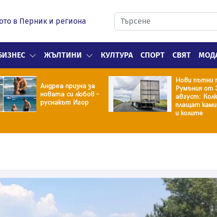
ото в Перник и региона
БИЗНЕС
ЖЪЛТИНИ
КУЛТУРА
СПОРТ
СВЯТ
МОД
Нови пътни 
Андреа призна за
Румъния от 
новата си любов –
август: Кол
руснакът Игор
плащат кам
и колите