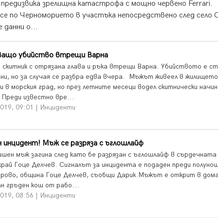
 предизвика зрелищна катастрофа с мощно червено Ferrari.
е по Черноморието в участъка непосредствено след село
 данни о...
ващо убийство втрещи Варна
а скитник с отрязана глава и ръка втрещи Варна. Убийството е с
дни, но за случая се разбра едва вчера. Мъжът живеел в жилището
и в морския град, но през летните месеци водел скитнически начин
 Преди известно вре...
2019, 09:01 | Инциденти
 инцидент! Мъж се разряза с ъглошлайф
ишен мъж загина след като бе разрязан с ъглошлайф в сърдечната
 край Гоце Делчев. Сигналът за инцидента е подаден преди полуно
орово, община Гоце Делчев, съобщи Дарик.Мъжът е открит в дома
ан гръден кош от рабо...
2019, 08:56 | Инциденти