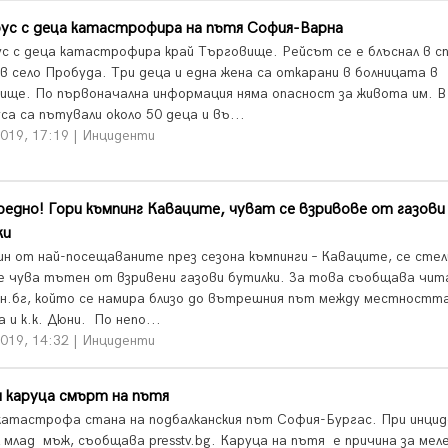
ус с деца катастрофира на пътя София-Варна
с с деца катастрофира край Търговище. Рейсът се е блъснал в с
 в село Пробуда. Три деца и една жена са откарани в болницата в
ище. По първоначална информация няма опасност за живота им. В
а са пътували около 50 деца и въ...
2019, 17:19 | Инциденти
едно! Гори къмпинг Каваците, чуват се взривове от газови
ки
ин от най-посещаваните през сезона къмпинги – Каваците, се сте
се чува тътен от взривени газови бутилки. За това съобщава чит
н.бг, който се намира близо до вътрешния път между местностт
 и к.к. Дюни. По непо...
2019, 14:32 | Инциденти
 каруца смърт на пътя
катастрофа стана на подбалканския път София-Бургас. При инци
л млад мъж, съобщава presstv.bg. Каруца на пътя е причина за мел