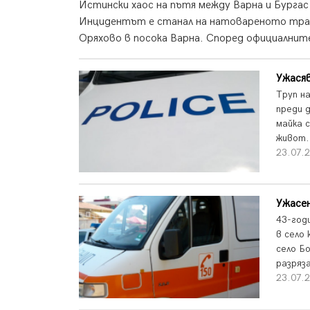
Истински хаос на пътя между Варна и Бургас
Инцидентът е станал на натовареното трас
Оряхово в посока Варна. Според официалните
Ужася
Труп н
преди 
майка с
живот.
23.07.
Ужасен
43-год
в село
село Б
разряз
23.07.