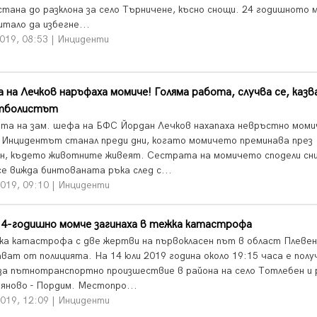
стана до разклона за село Търничене, късно снощи. 24 годишното 
итало да избегне...
019, 08:53 | Инциденти
 на Лечков наръфаха момиче! Голяма работа, случва се, казв
тболистът
та на зам. шефа на БФС Йордан Лечков нахапаха невръстно моми
.Инцидентът станал преди дни, когато момичето преминава през
н, където животните живеят. Сестрата на момичето сподели сни
се вижда бинтованата ръка след с...
2019, 09:10 | Инциденти
 4-годишно момче загинаха в тежка катастрофа
ка катастрофа с две жертви на първокласен път в област Плевен
ват от полицията. На 14 юли 2019 година около 19:15 часа е полу
 за пътнотранспортно произшествие в района на село Тотлебен и 
вяново - Пордим. Местопро...
2019, 12:09 | Инциденти