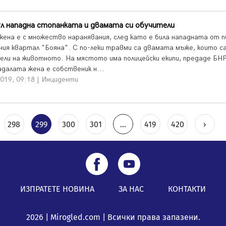
л нападна стопанката и двамата си обучители
жена е с множество наранявания, след като е била нападната от п
ния квартал "Бояна". С по-леки травми са двамата мъже, които с
ели на животното. На мястото има полицейски екипи, предаде БНР
далата жена е собственик н...
2019, 09:18 | Инциденти
298
299
300
301
...
419
420
›
ИЗПРАТЕТЕ НОВИНА
ЗА НАС
КОНТАКТИ
2026 | Mirogled.com | Всички права запазени.