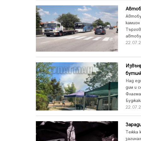
Автоб
Автобу
камион
Търгов
автобус
22.07.
Извънр
бутил
Над ед
дим и 
Флагма
Буджака
22.07.
Заради
Тежка 
загина