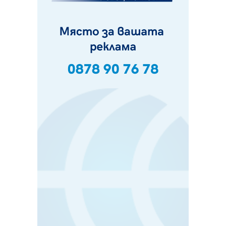
Феновете на "Миньор" превземат Разлог
07.08.2026, 14:52
Ремонтът на ул. "Ален мак" в Перник е в заключителен
етап
07.08.2026, 14:10
Фолклорен ансамбъл „Кладница“ с голямата награда от
фестивал в Полша
07.08.2026, 13:05
Частично бедствено положение в Перник заради
пропаднал път, обслужващ важен обект
07.08.2026, 12:05
Да отговорим на жегите с филм под звездите днес и
утре
07.08.2026, 10:21
Първите крачки в помощ на пенсионерите в Перник,
вече са факт
07.08.2026, 09:18