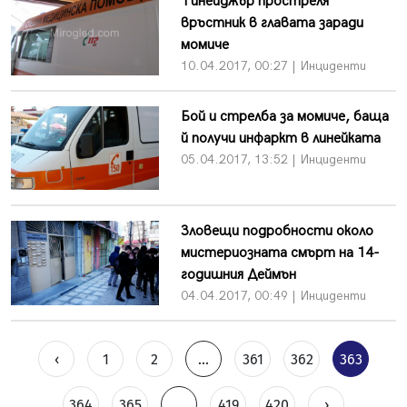
Тинейджър простреля
връстник в главата заради
момиче
10.04.2017, 00:27 | Инциденти
Бой и стрелба за момиче, баща
й получи инфаркт в линейката
05.04.2017, 13:52 | Инциденти
Зловещи подробности около
мистериозната смърт на 14-
годишния Деймън
04.04.2017, 00:49 | Инциденти
‹
1
2
...
361
362
363
364
365
...
419
420
›