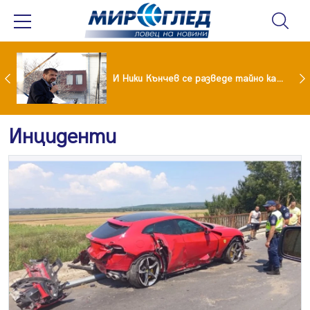
Най-малко 22 загинали при челен сблъсък между два автобуса
И Ники Кънчев се разведе тайно като Геро
Инциденти