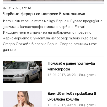
07.08.2026, 09:43
Червено ферари се натресе в мантинела
Истински хаос на пътя между Варна и Бургас предизвика
зрелищна катастрофа с мощно червено Ferrari.
Инцидентът е станал на натовареното трасе по
Черноморието в участъка непосредствено след село
Старо Оряхово в посока Варна. Според официалните
данни о...
Полицай е ранен при тежка
катастрофа
13.04.2017, 08:23 | Инциденти
Ваня Цветкова прикована в
инвалидна количка
13.04.2017, 00:48 | Инциденти