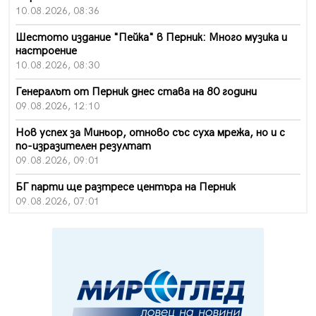
10.08.2026, 08:36
Шестото издание "Пейка" в Перник: Много музика и
настроение
10.08.2026, 08:30
Генералът от Перник днес става на 80 години
09.08.2026, 12:10
Нов успех за Миньор, отново със суха мрежа, но и с
по-изразителен резултат
09.08.2026, 09:01
БГ парти ще разтресе центъра на Перник
09.08.2026, 07:01
Пернишкият кв. "Изток" още 12 дни без топла вода в
края на август и началото на септември
09.08.2026, 00:45
Перник дава 20 млн. евро за сметопочистване
08.08.2026, 00:24