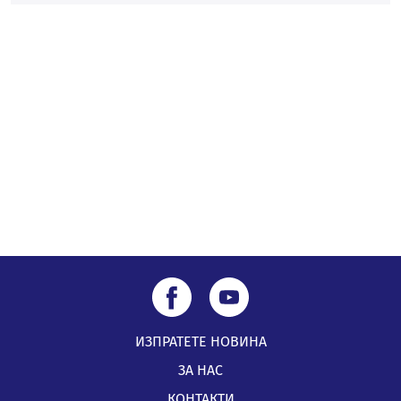
Проверки за спазване правилата за пожарна
безопасност по време на жътвената кампания в
Перник
06.08.2026, 07:51
ИЗПРАТЕТЕ НОВИНА
ЗА НАС
КОНТАКТИ