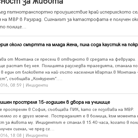
асност за живота
след пътнотранспортно произшествие край исперихското се
на МВР в Разград. Сигналът за катастрофата е получен ок
то полице...
ия около смъртта на млада жена, пила сода каустик на покр
ава от Монтана се пресели в отвъдното в средата на февруари.
 ще растат без нея. Полицията разследва трагедията, станала п
н в един от блоковете на най-гъсто населения квартал в Монтана 
ст”, съобщава „Конкурент”....
2016, 08:59 | Инциденти
ишен простреля 15-годишен в двора на училище
 е прострелян в София, съобщава ПИК, като се позовава на МВР.
еляло го е друго момче. Пострадалият е в болница, към момента 
ст за живота му. Инцидентът е станал в 15.40 часа, когато в по
олучен сигнал, че пред сг...
2016, 18:08 | Инциденти