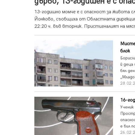
дърво, 13-годишен е с оп
13-годишно момче е с опасност за живота 
Йонково, съобщиха от Областната дирекция 
22:20 ч. във вторник. Пристигналият на мяс
Мистер
блок
Борисл
й деца
бял де
„Младо
28.02.
16-год
Ученик
Простр
опасно
е бил п
26.02.