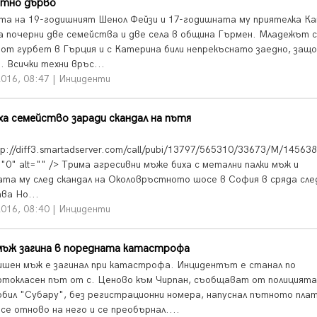
ътно дърво
а на 19-годишният Шенол Фейзи и 17-годишната му приятелка К
а почерни две семейства и две села в община Гърмен. Младежът с
 от гурбет в Гърция и с Катерина били непрекъснато заедно, защ
. Всички техни връс...
2016, 08:47 | Инциденти
а семейство заради скандал на пътя
tp://diff3.smartadserver.com/call/pubi/13797/565310/33673/M/14563
"0" alt="" /> Трима агресивни мъже биха с метални палки мъж и
ата му след скандал на Околовръстното шосе в София в сряда сле
ва Но...
2016, 08:40 | Инциденти
мъж загина в поредната катастрофа
ишен мъж е загинал при катастрофа. Инцидентът е станал по
токласен път от с. Ценово към Чирпан, съобщават от полицията
бил "Субару", без регистрационни номера, напуснал пътното плат
се отново на него и се преобърнал....