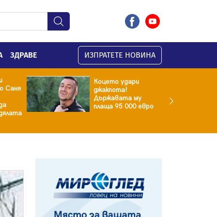
А
ЗДРАВЕ
ИЗПРАТЕТЕ НОВИНА
и
Коцето удари
о Саня
джакпота!
Държавата му
да
плаща 95 000 евро
здялата