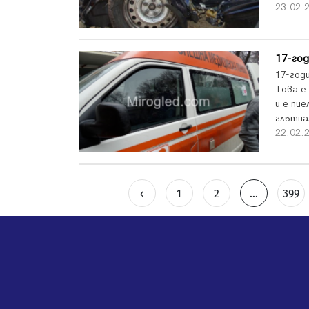
23.02.
17-год
17-год
Това е 
и е пие
глътнал
22.02.
‹
1
2
...
399