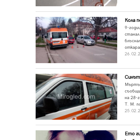
Кола п
9-годи
станал
блъснал
откара
26.02.
Синът
Мъртъв
съобщи
на 28-
Т. М. п
25.02.
Ето ги