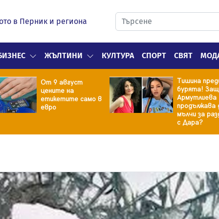
ото в Перник и региона
БИЗНЕС
ЖЪЛТИНИ
КУЛТУРА
СПОРТ
СВЯТ
МОД
Тишина пред
От 9 август
бурята! Защ
цените на
Армутлиева
етикетите само в
продължава 
евро
мълчи за ра
с Дара?