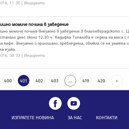
2016, 11:30 | Инциденти
ишно момиче почина в заведение
ишно момиче почина внезапно в заведение в благоевградското с. 
станало днес около 12,30 ч. Кадифка Топалова е седяла на маса с 
ла кафе. Внезапно ѝ прилошало, пребледняла, свлякла се на земята и
а езика....
2016, 08:33 | Инциденти
400
401
402
403
...
419
420
›
ИЗПРАТЕТЕ НОВИНА
ЗА НАС
КОНТАКТИ