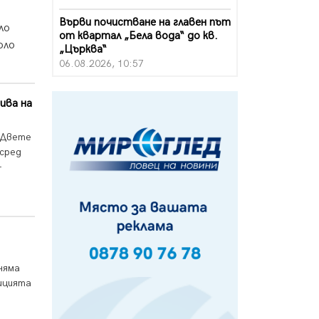
Върви почистване на главен път
ло
от квартал „Бела вода“ до кв.
оло
„Църква“
06.08.2026, 10:57
Четири сигнала до пожарната в
ива на
Перник за денонощие,
пожарникарите призовават към
повишено внимание
 Двете
06.08.2026, 09:43
осред
–
Много заразен вирус върлува в
Перник
06.08.2026, 09:28
Проверки за спазване правилата
за пожарна безопасност по
време на жътвената кампания в
Перник
няма
06.08.2026, 07:51
лицията
Ето какви забавления ще има