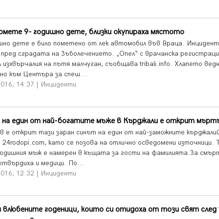
омете 9- годишно дете, близки окупираха мястото
шно дете е било пометено от лек автомобил във Враца. Инциден
 пред сградата на Зъболечението. „Опел“ с врачанска регистраци
 изхвърчалия на пътя малчуган, съобщава tribali.info. Хлапето вед
но към Центъра за спеш...
2016, 14:37 | Инциденти
 на един от най-богатите мъже в Кърджали е открит мърт
 е открит тази заран синът на един от най-заможните кърджалий
 24rodopi.com, като се позова на отлично осведомени източници.
годишния мъж е намерен в къщата за гости на фамилията.За смър
отвърдиха и медици. По...
2016, 12:32 | Инциденти
 влюбените годеници, които си отидоха от този свят след 