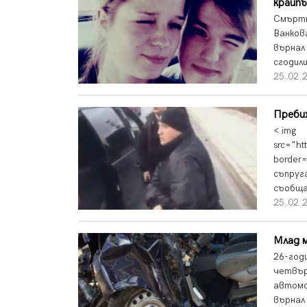
крайп
Смъртт
Ванков
върнал
сгодили
25.02.
Пребих
< img
src="ht
border=
съпруг
съобща
25.02.
Млад 
26-год
четвър
автомо
върнал 