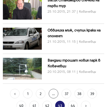
Васил Станимиров спечели на
първи тур
25.10.2015, 21:37 | Ковачевци
Обвиниха мъж, счупил крака на
опонент
21.10.2015, 11:15 | Ковачевци
Вандали трошат новия парк в
Ковачевци
20.10.2015, 08:11 | Ковачевци
‹
1
2
...
37
38
39
40
41
42
43
44
›