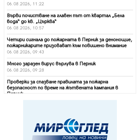
06.08.2026, 11:22
Върви почистване на главен път от квартал „Бела
вода“ до кв. „Църква“
06.08.2026, 10:57
Четири сигнала до пожарната в Перник за денонощие,
пожарникарите призовават към повишено внимание
06.08.2026, 09:43
Много заразен вирус върлува в Перник
06.08.2026, 09:28
Проверки за спазване правилата за пожарна
безопасност по време на жътвената кампания в
Перник
06.08.2026, 07:51
Ето какви забавления ще има през август в Перник
06.08.2026, 00:48
Пернишки експерт за фишинг измамите:
Проверявайте съмнителните линкове в bezopasno.net