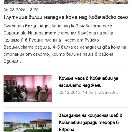
06.08.2026, 13:25
Глутница вълци нападна коне над ковачевско село
Глутница вълци надпа коне над ковачевското село
Сирищник. Инцидентът е станал в района на хижа
"Джамен" в Рудина планина , част от Руйско-
Верилийската редица. 4-5 вълка са нападнали два коня на
стопанин от селото, които били на паша в района.
Единия...
Кръгла маса в Ковачевци за
насилието над жени
02.12.2015, 14:06 | Ковачевци
Заседание на кризисния щаб в
Ковачевци заради терора в
Европа