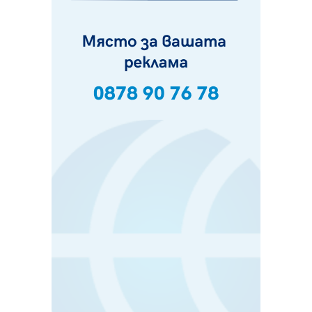
05.08.2026, 15:42
На 95 години почина Лиляна Десова
05.08.2026, 15:18
Радев: Работи се активно за запазването на
средствата по Плана за справедлив преход за
въглищните райони
05.08.2026, 14:57
Звезди от световна сцена в Перник ще пеят на
Пернишката крепост
05.08.2026, 14:01
„Топлофикация Перник“ напредва с дигитализацията
на отчетния процес
05.08.2026, 11:48
Радев: Работи се усилено за спасяване на средствата
по Плана за справедлив преход за Стара Загора,
Кюстендил и Перник
05.08.2026, 11:34