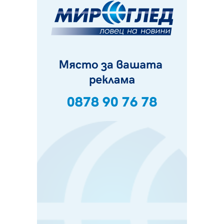
06.08.2026, 00:48
Пернишки експерт за фишинг измамите:
Проверявайте съмнителните линкове в bezopasno.net
05.08.2026, 15:42
На 95 години почина Лиляна Десова
05.08.2026, 15:18
Радев: Работи се активно за запазването на
средствата по Плана за справедлив преход за
въглищните райони
05.08.2026, 14:57
Звезди от световна сцена в Перник ще пеят на
Пернишката крепост
05.08.2026, 14:01
„Топлофикация Перник“ напредва с дигитализацията
на отчетния процес
05.08.2026, 11:48
Радев: Работи се усилено за спасяване на средствата
по Плана за справедлив преход за Стара Загора,