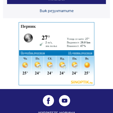
Извънредният и пълномощен посланик на Иран на
Виж резултатите
посещение в музея в Перник
05.08.2026, 09:02
Млади мъже от Перник в инициатива „Перник
подкрепя своите пенсионери“
05.08.2026, 08:57
5 случая на хепатит от началото на юли до сега в
Перник
05.08.2026, 00:32