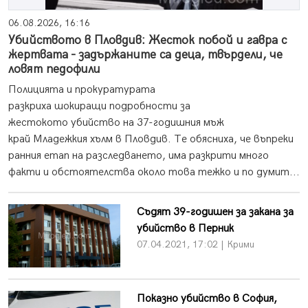
06.08.2026, 16:16
Убийството в Пловдив: Жесток побой и гавра с
жертвата - задържаните са деца, твърдели, че
ловят педофили
Полицията и прокуратурата
разкриха шокиращи подробности за
жестокото убийство на 37-годишния мъж
край Младежкия хълм в Пловдив. Те обясниха, че въпреки
ранния етап на разследването, има разкрити много
факти и обстоятелства около това тежко и по думит...
Съдят 39-годишен за закана за
убийство в Перник
07.04.2021, 17:02 | Крими
Показно убийство в София,