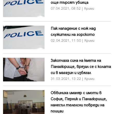
още търсят убиеца
07.04.2021, 08:52 | Крими
Пак нападение с нож над
служители на горското
02.04.2021, 11:50 | Крими
Закопчаха сина на кмета на
Панагюрище, врязал се с колата
си в магазин и избягал
31.03.2021, 13:22 | Крими
Обвиниха иманяр с имоти в
София, Перник и Панагюрище,
нанесъл телелсни повреди на
поицаи