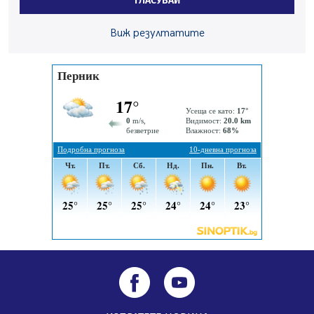
ГЛАСУВАЙ
56-годишен е загиналият водач на камион, паднал от
Виж резултатите
мост на "Струма"
04.08.2026, 12:08
Най-чаканият ремонт в Перник започва този петък
04.08.2026, 09:11
Все по-горещо с всеки ден: Жълт код в почти цялата
страна, Перник свети в зелено
04.08.2026, 07:39