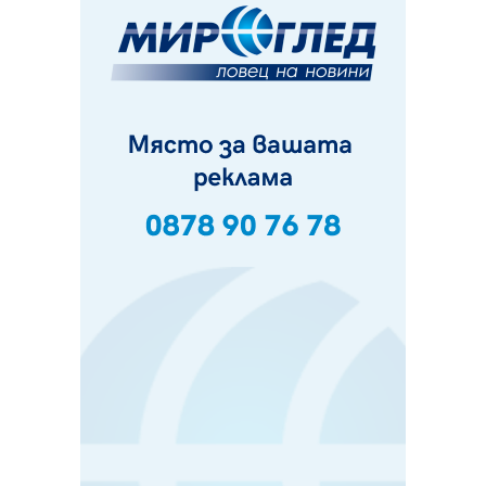
05.08.2026, 11:48
Радев: Работи се усилено за спасяване на средствата
по Плана за справедлив преход за Стара Загора,
Кюстендил и Перник
05.08.2026, 11:34
Вече няма чакащи с години за присъединяване към
мрежата на „ВиК“ в Перник
05.08.2026, 11:22
След сигнали: Санкции за шумни младежи и
предупреждения заради тормоз над жена в Перник
05.08.2026, 10:03
Непълнолетни с електрически тротинетки
санкционирани при нощна проверка в Перник
05.08.2026, 10:00
По-малко тежки катастрофи в Пернишко от
началото на годината
05.08.2026, 09:30
Здравният министър Катя Ивкова и депутата от