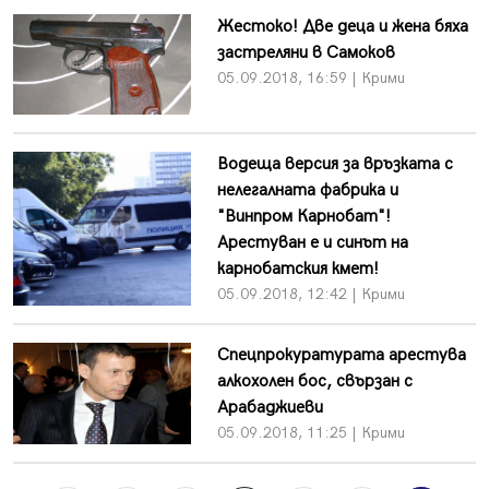
Жестоко! Две деца и жена бяха
застреляни в Самоков
05.09.2018, 16:59 | Крими
Водеща версия за връзката с
нелегалната фабрика и
"Винпром Карнобат"!
Арестуван е и синът на
карнобатския кмет!
05.09.2018, 12:42 | Крими
Спецпрокуратурата арестува
алкохолен бос, свързан с
Арабаджиеви
05.09.2018, 11:25 | Крими