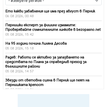
Ето какви забавления ще има през август в Перник
06.08.2026, 00:48
Пернишки експерт за фишинг измамите:
Проверявайте съмнителните линкове в bezopasno.net
05.08.2026, 15:42
На 95 години почина Лиляна Десова
05.08.2026, 15:18
Радев: Работи се активно за запазването на
средствата по Плана за справедлив преход за
въглищните райони
05.08.2026, 14:57
Звезди от световна сцена в Перник ще пеят на
Пернишката крепост
05.08.2026, 14:01
„Топлофикация Перник“ напредва с дигитализацията
на отчетния процес