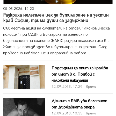
05.08.2026, 15:23
Разкриха нелегален цех за бутилиране на зехтин
край София, трима души са задържани
Съвместна акция на служители на отдел "Икономическа
полиция" при СДВР и Българската агенция по
безопасност на храните (БАБХ) разкри нелегален цех в с.
Житен за производство и бутилиране на зехтин. След
проведено наблюдение и оперативна работ...
Подсъдими за опит за кражба
от имот в с. Прибой с
наложени наказания
12.09.2018, 17:29 | Крими
Джигит с БМВ уби балетист
от Държавната опера
12.09.2018, 10:35 | Крими