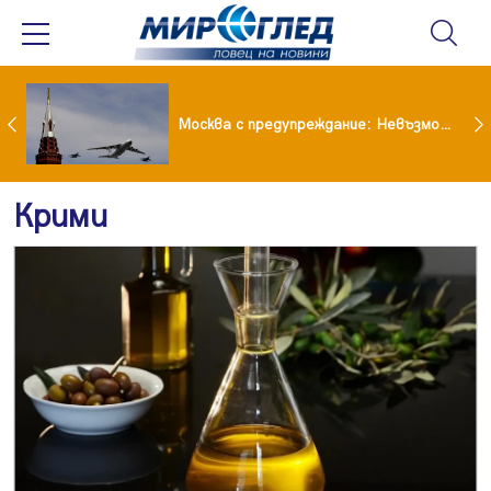
Вече не рушим само Земята: 4-тонен фрагмент на SpaceX удари луната
Москва с предупреждание: Невъзможно е да бъде победена ядрена сила като Русия
Крими