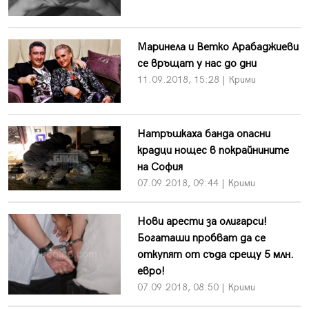
Маринела и Ветко Арабаджиеви
се връщат у нас до дни
11.09.2018, 15:28 | Крими
Натръшкаха банда опасни
крадци нощес в покрайнините
на София
07.09.2018, 09:44 | Крими
Нови арести за олигарси!
Богаташи пробват да се
откупят от съда срещу 5 млн.
евро!
07.09.2018, 08:50 | Крими