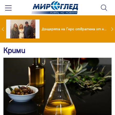
Тодор Батков омъжи дъщеря си Калина!
Дъщерята на Геро отвратена от него след развода!
Крими