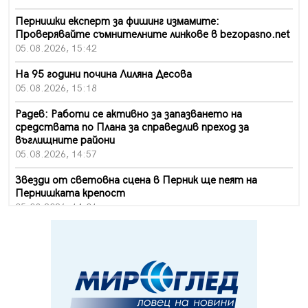
Пернишки експерт за фишинг измамите:
Проверявайте съмнителните линкове в bezopasno.net
05.08.2026, 15:42
На 95 години почина Лиляна Десова
05.08.2026, 15:18
Радев: Работи се активно за запазването на
средствата по Плана за справедлив преход за
въглищните райони
05.08.2026, 14:57
Звезди от световна сцена в Перник ще пеят на
Пернишката крепост
05.08.2026, 14:01
„Топлофикация Перник“ напредва с дигитализацията
на отчетния процес
05.08.2026, 11:48
Радев: Работи се усилено за спасяване на средствата
по Плана за справедлив преход за Стара Загора,