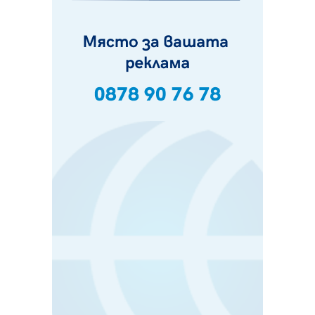
Кюстендил и Перник
05.08.2026, 11:34
Вече няма чакащи с години за присъединяване към
мрежата на „ВиК“ в Перник
05.08.2026, 11:22
След сигнали: Санкции за шумни младежи и
предупреждения заради тормоз над жена в Перник
05.08.2026, 10:03
Непълнолетни с електрически тротинетки
санкционирани при нощна проверка в Перник
05.08.2026, 10:00
По-малко тежки катастрофи в Пернишко от
началото на годината
05.08.2026, 09:30
Здравният министър Катя Ивкова и депутата от
Перник Мартин Жлябинков обходиха здравни
заведения в Перник
05.08.2026, 09:06