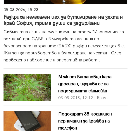
05.08.2026, 15:23
Разкриха нелегален цех за бутилиране на зехтин
край София, трима души са задържани
Съвместна акция на служители на отдел "Икономическа
полиция" при СДВР и Българската агенция по
безопасност на храните (БАБХ) разкри нелегален цех в с.
Житен за производство и бутилиране на зехтин. След
проведено наблюдение и оперативна работ...
Мъж от Батановци кара
дрогиран, изправя се на
подсъдимата скамейка
03.08.2018, 12:12 | Крими
Подозират 38-годиишен
перничанин за кражба на
телефон