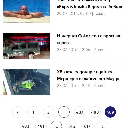
Убиецът от Благоевград
хвърлял бомба в дома на бивша
29.07.2018, 09:00 | Крими
Намериха Соколето с пръснат
череп
27.07.2018, 12:56 | Крими
Хванаха радомирец да кара
Мерцедес с табели от Мазда
27.07.2018, 12:10 | Крими
‹
1
2
...
487
488
489
490
491
...
616
617
›