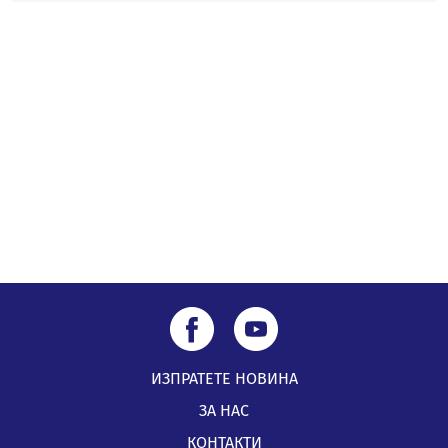
Най-чаканият ремонт в Перник започва този петък
04.08.2026, 09:11
Все по-горещо с всеки ден: Жълт код в почти цялата
страна, Перник свети в зелено
04.08.2026, 07:39
ИЗПРАТЕТЕ НОВИНА
ЗА НАС
КОНТАКТИ