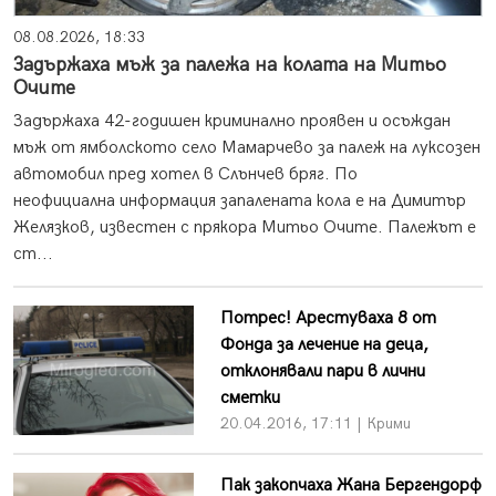
08.08.2026, 18:33
Задържаха мъж за палежа на колата на Митьо
Очите
Задържаха 42-годишен криминално проявен и осъждан
мъж от ямболското село Мамарчево за палеж на луксозен
автомобил пред хотел в Слънчев бряг. По
неофициална информация запалената кола е на Димитър
Желязков, известен с прякора Митьо Очите. Палежът е
ст...
Потрес! Арестуваха 8 от
Фонда за лечение на деца,
отклонявали пари в лични
сметки
20.04.2016, 17:11 | Крими
Пак закопчаха Жана Бергендорф