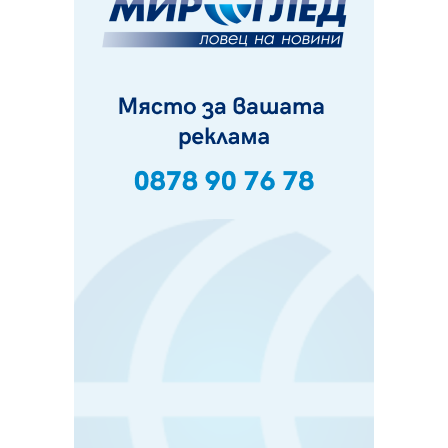
07.08.2026, 12:05
Да отговорим на жегите с филм под звездите днес и
утре
07.08.2026, 10:21
Първите крачки в помощ на пенсионерите в Перник,
вече са факт
07.08.2026, 09:18
Пак ограничават камионите по магистралите в петък
и неделя. Ето обходните маршрути
07.08.2026, 07:55
Ето какво вдъхнови Здравка Евтимова за новата ѝ
книга
07.08.2026, 00:11
Продължава изграждането на нови паркоместа в
Перник
06.08.2026, 11:22
Върви почистване на главен път от квартал „Бела