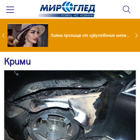
Популярен риалити герой заряза жена си заради друга
Лияна пропищя от изкуствения интелект
Крими