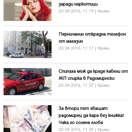
заради наркотици
20.04.2016, 11:19 | Крими
Перничанин открадна телефон
от магазин
20.04.2016, 11:11 | Крими
Спипаха мъж да краде кабели от
ЖП спирка в Радомирнско
20.04.2016, 11:07 | Крими
За втори път хващат
радомирец да кара без книжка!
Чака го солена глоба
20.04.2016, 11:05 | Крими