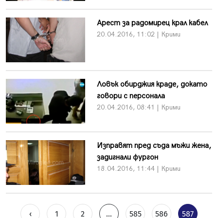
Арест за радомирец крал кабел
20.04.2016, 11:02 | Крими
Ловък обирджия краде, докато
говори с персонала
20.04.2016, 08:41 | Крими
Изправят пред съда мъжи жена,
задигнали фургон
18.04.2016, 11:44 | Крими
‹
1
2
...
585
586
587