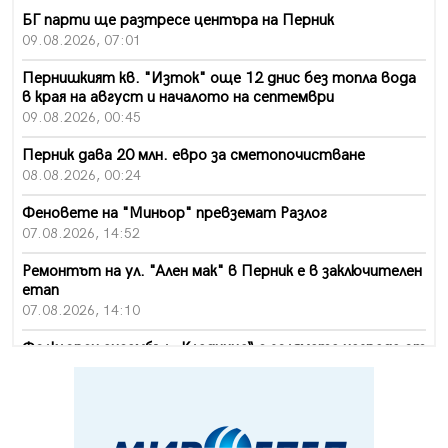
БГ парти ще разтресе центъра на Перник
09.08.2026, 07:01
Пернишкият кв. "Изток" още 12 днис без топла вода
в края на август и началото на септември
09.08.2026, 00:45
Перник дава 20 млн. евро за сметопочистване
08.08.2026, 00:24
Феновете на "Миньор" превземат Разлог
07.08.2026, 14:52
Ремонтът на ул. "Ален мак" в Перник е в заключителен
етап
07.08.2026, 14:10
Фолклорен ансамбъл „Кладница“ с голямата награда от
фестивал в Полша
07.08.2026, 13:05
Частично бедствено положение в Перник заради
пропаднал път, обслужващ важен обект