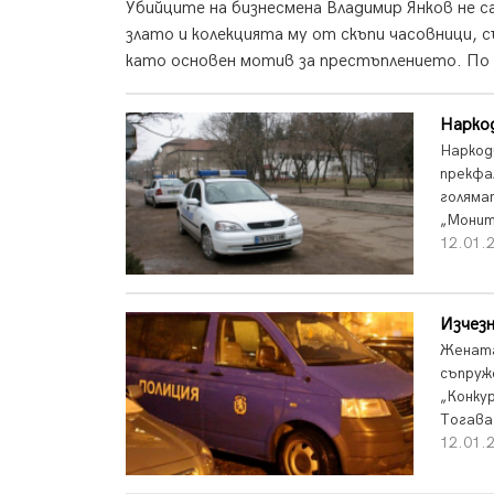
Убийците на бизнесмена Владимир Янков не с
злато и колекцията му от скъпи часовници, 
като основен мотив за престъплението. По и
Нарко
Наркод
прекфа
голяма
„Монито
12.01.2
Изчезн
Жената
съпруж
„Конку
Тогава
12.01.2