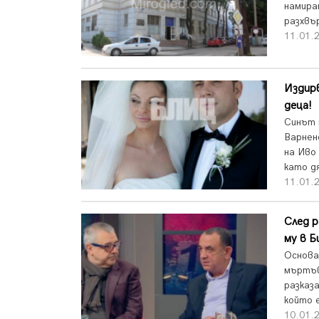
намира
разхвър
11.01.2
Издир
деца!
Синът 
Варнен
на Иво
като дя
11.01.2
След р
му в 
Основа
мъртъв
разказ
който е
10.01.2