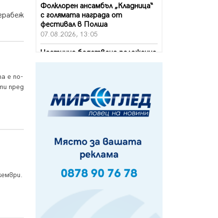
Фолклорен ансамбъл „Кладница“
с голямата награда от
 грабеж
фестивал в Полша
07.08.2026, 13:05
Частично бедствено положение
в Перник заради пропаднал път,
обслужващ важен обект
а е по-
07.08.2026, 12:05
ти пред
Да отговорим на жегите с филм
под звездите днес и утре
07.08.2026, 10:21
Първите крачки в помощ на
пенсионерите в Перник, вече са
факт
07.08.2026, 09:18
кември.
Пак ограничават камионите по
магистралите в петък и неделя.
Ето обходните маршрути
07.08.2026, 07:55