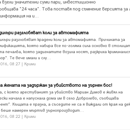
а взели значителни суми пари, инвестиционно
съобщава "24 часа". Това поставя под съмнение версията за
нформация на и...
дилъри разглобяват коли за автомафията
илъри разглобяват крадени коли за автомафията. Причината за
лификацията, която набира все по-голяма сила основно в столицат
та печалба, която задигнатите возила носят, разкриха криминалис
р“. Те вече имали и слу...
016, 08:27 | Крими
а жената на задържан за убийството на зърнен бос!
, с която арестуваният за убийство Мариан Димов е живял на
ески начала е напуснала дома им в село Добролево, съобщава
рент”. Къщата е празна, а съседите не са я виждали от края на де
 беше намерен мъртъв зърнопроизводит...
016, 08:22 | Крими