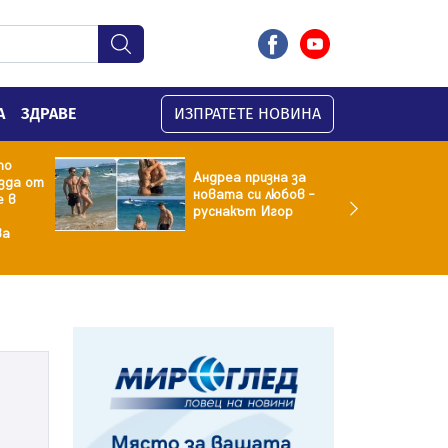
А
ЗДРАВЕ
ИЗПРАТЕТЕ НОВИНА
то
Андреа призна за
зда от
новата си любов –
е в
руснакът Игор
ва