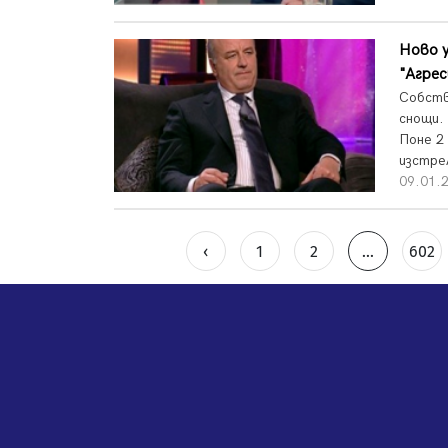
Ново у
"Агрес
Собств
снощи.
Поне 2
изстре
09.01.2
‹
1
2
...
602