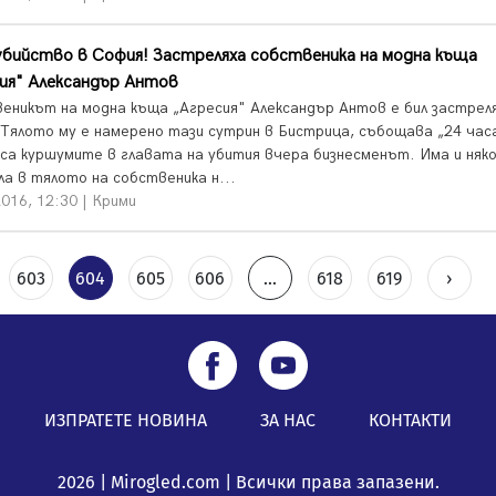
бийство в София! Застреляха собственика на модна къща
ия" Александър Антов
еникът на модна къща „Агресия" Александър Антов е бил застрел
 Тялото му е намерено тази сутрин в Бистрица, събощава „24 часа
 са куршумите в главата на убития вчера бизнесменът. Има и няко
ла в тялото на собственика н...
016, 12:30 | Крими
603
604
605
606
...
618
619
›
ИЗПРАТЕТЕ НОВИНА
ЗА НАС
КОНТАКТИ
2026 | Mirogled.com | Всички права запазени.