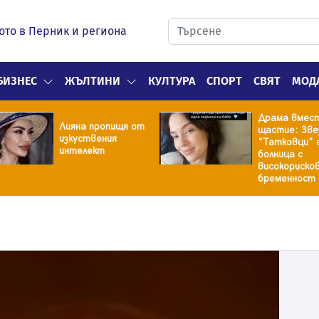
ото в Перник и региона
БИЗНЕС
ЖЪЛТИНИ
КУЛТУРА
СПОРТ
СВЯТ
МОД
Драма вмес
Лияна пропищя от
щастие: Зве
изкуствения
"Татковци" 
интелект
болница с
високориско
бременност