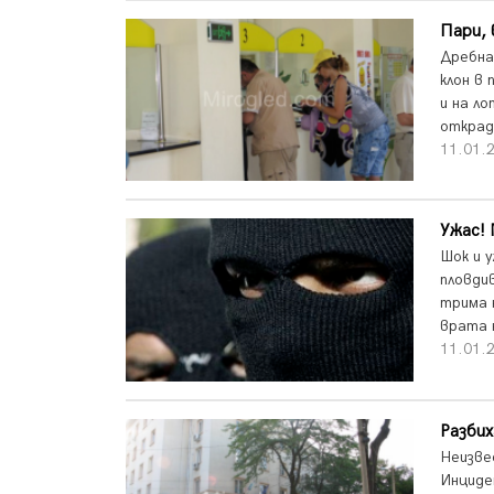
Пари,
Дребна
клон в
и на л
открад
11.01.2
Ужас! 
Шок и 
пловди
трима 
врата 
11.01.2
Разби
Неизве
Инциде