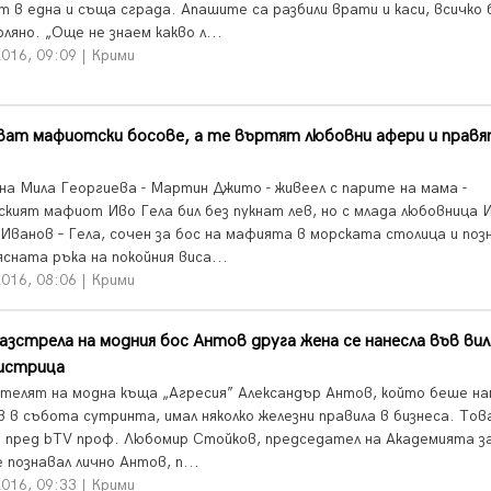
т в една и съща сграда. Апашите са разбили врати и каси, всичко 
ляно. „Още не знаем какво л...
016, 09:09 | Крими
ват мафиотски босове, а те въртят любовни афери и прав
на Мила Георгиева - Мартин Джито - живеел с парите на мама -
ският мафиот Иво Гела бил без пукнат лев, но с млада любовница
 Иванов – Гела, сочен за бос на мафията в морската столица и поз
сната ръка на покойния виса...
016, 08:06 | Крими
азстрела на модния бос Антов друга жена се нанесла във ви
Бистрица
телят на модна къща „Агресия” Александър Антов, който беше н
 в събота сутринта, имал няколко железни правила в бизнеса. Тов
а пред bTV проф. Любомир Стойков, председател на Академията з
 познавал лично Антов, п...
016, 09:33 | Крими