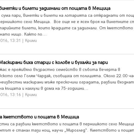
 винетки и билети задигнали от пощата в Мещица
 сума пари, винетки и билети на лотарията са откраднати от пощ
 пернишкото село Мещица. Все още не е ясен броя на винетните с
отарийните билети, които крадците са задигнали. От кметството 
нато нищо. Както по...
016, 13:31 | Крими
Маскирани биха старци с колове и бухалки за пари
ужас е преживяло възрастно семейство в събота вечерта в
вското село Голям Чардак, съобщиха от полицията. Около 22.00 ча
неизвестни маскирани мъже прескочили оградата, разбили входна
на къщата и нахлули в дома на 75-годишни...
016, 13:16 | Крими
ха кметството и пощата в Мещица
стни са разбили кметството и пощата в пернишкото село Мещица
нтът е станал тази нощ, научи „Мироглед“. Кметството и пощат