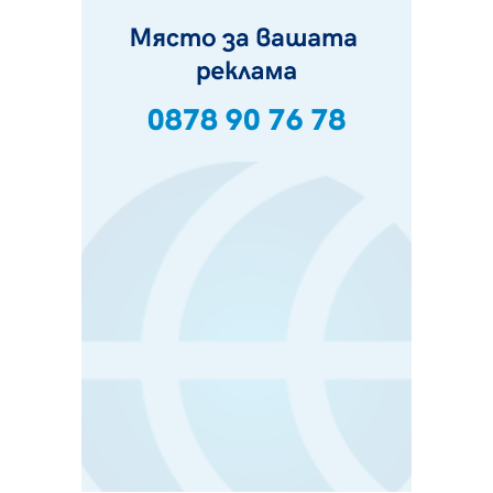
Пернишки експерт за фишинг измамите:
Проверявайте съмнителните линкове в bezopasno.net
05.08.2026, 15:42
На 95 години почина Лиляна Десова
05.08.2026, 15:18
Радев: Работи се активно за запазването на
средствата по Плана за справедлив преход за
въглищните райони
05.08.2026, 14:57
Звезди от световна сцена в Перник ще пеят на
Пернишката крепост
05.08.2026, 14:01
„Топлофикация Перник“ напредва с дигитализацията
на отчетния процес
05.08.2026, 11:48
Радев: Работи се усилено за спасяване на средствата
по Плана за справедлив преход за Стара Загора,
Кюстендил и Перник