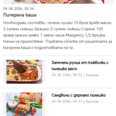
04.08.2026, 08:56
Пиперена каша
Необходими съставки: печени чушки 10 броя краве масло
2 супени лъжици Брашно 2 супени лъжици Сирене 100
грама прясно мляко 1 чаена чаша Магданоз 1/2 връзка
Начин на приготвяне: Първата стъпка от рецептата за
пиперена каша е подготовката на чу...
Запечени рулца от тиквички с
пилешко месо
04.08.2026, 08:52 | Кулинар
Сандвичи с дърпано пилешко
04.08.2026, 08:47 | Кулинар