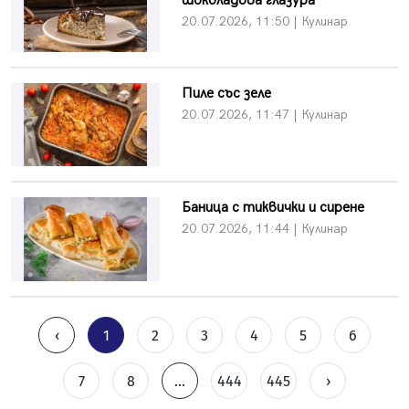
шоколадова глазура
20.07.2026, 11:50 | Кулинар
Пиле със зеле
20.07.2026, 11:47 | Кулинар
Баница с тиквички и сирене
20.07.2026, 11:44 | Кулинар
‹
1
2
3
4
5
6
7
8
...
444
445
›