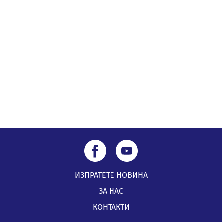
Извънредният и пълномощен посланик на Иран на
посещение в музея в Перник
05.08.2026, 09:02
Млади мъже от Перник в инициатива „Перник
подкрепя своите пенсионери“
05.08.2026, 08:57
ИЗПРАТЕТЕ НОВИНА
ЗА НАС
КОНТАКТИ