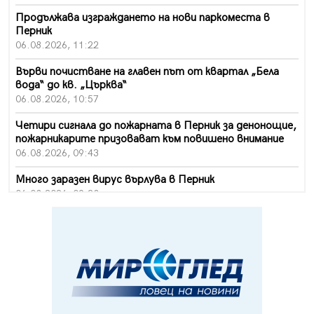
Продължава изграждането на нови паркоместа в
Перник
06.08.2026, 11:22
Върви почистване на главен път от квартал „Бела
вода“ до кв. „Църква“
06.08.2026, 10:57
Четири сигнала до пожарната в Перник за денонощие,
пожарникарите призовават към повишено внимание
06.08.2026, 09:43
Много заразен вирус върлува в Перник
06.08.2026, 09:28
Проверки за спазване правилата за пожарна
безопасност по време на жътвената кампания в
Перник
06.08.2026, 07:51
Ето какви забавления ще има през август в Перник
06.08.2026, 00:48