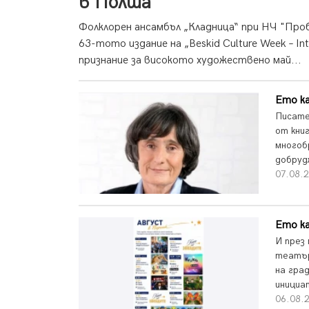
в Полша
Фолклорен ансамбъл „Кладница“ при НЧ "Пробу
63-тото издание на „Beskid Culture Week – In
признание за високото художествено май...
Ето ка
Писате
от кни
многоб
добруд
07.08.2
Ето ка
И през
театър
на гра
инициа
06.08.2