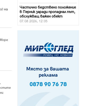
Частично бедствено положение
x) на
в Перник заради пропаднал път,
обслужващ важен обект
07.08.2026, 12:05
Да отговорим на жегите с филм
под звездите днес и утре
07.08.2026, 10:21
"Море
Първите крачки в помощ на
пенсионерите в Перник, вече са
факт
07.08.2026, 09:18
Пак ограничават камионите по
магистралите в петък и неделя.
Ето обходните маршрути
,
07.08.2026, 07:55
гостите
ни
Ето какво вдъхнови Здравка
Евтимова за новата ѝ книга
07.08.2026, 00:11