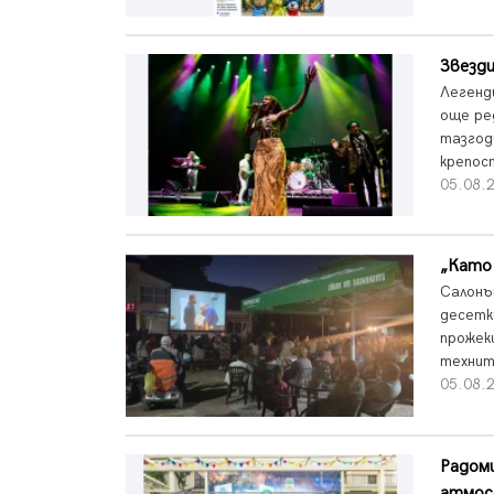
Звезд
Легенд
още ре
тазгод
крепос
05.08.2
„Като 
Салонът
десетк
прожек
технит
05.08.2
Радоми
атмос