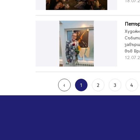
18.07.2
Петър
Художн
Събити
завърш
във Вр
12.07.2
‹
1
2
3
4