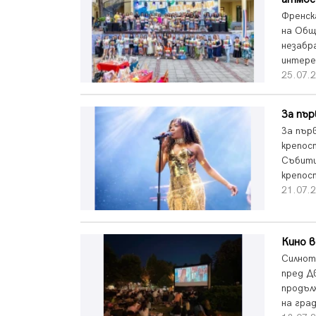
Френск
на Общ
незабр
интере
25.07.2
За пър
За пър
крепос
Събити
крепос
21.07.2
Кино в
Силнот
пред Д
продъл
на град