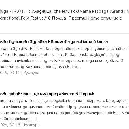
да -1937г." с.Кладница, спечели Голямата награда (Grand Pri
ternational Folk Festival“ в Полша. Престижното отличие е
кво вдъхнови Здравка Евтимова за новата ѝ книга
лката Здравка Евтимова представи на литературния фестивал 
ги" във Варна своята нова книга „Каварненски разкази“. Пред
ройната публика тя сподели как преди шест години се озовала в
жанския град Каварна и срещнала своя с...
026, 00:11 | Култура
кви забавления ще има през август в Перник
 месец август, Перник ще предложи богата програма с кино, музика
 и събития за цялото семейство. През целия месец жителите и 
да ще могат да се насладят на разнообразни културни прояви и лет
тиви на открито. П...
026, 00:48 | Култура