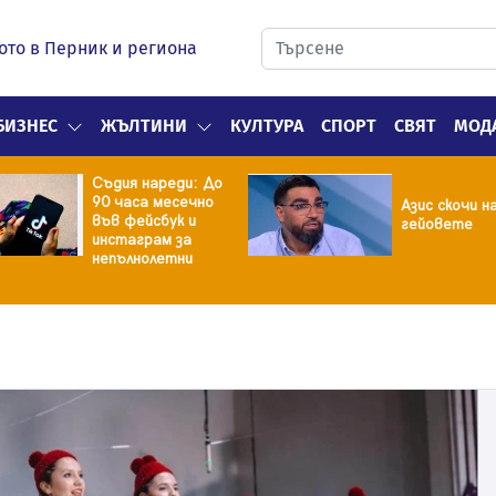
ото в Перник и региона
БИЗНЕС
ЖЪЛТИНИ
КУЛТУРА
СПОРТ
СВЯТ
МОД
Съдия нареди: До
90 часа месечно
Азис скочи н
във фейсбук и
гейовете
инстаграм за
непълнолетни