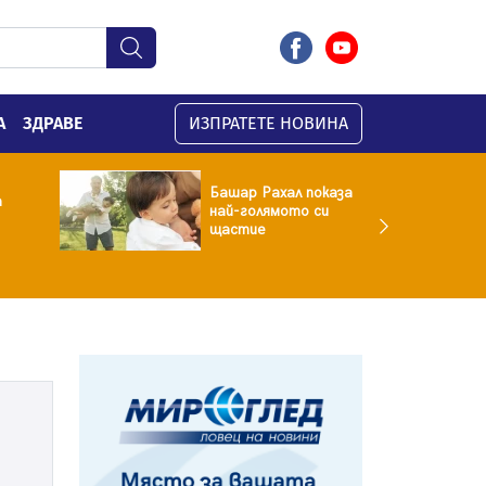
А
ЗДРАВЕ
ИЗПРАТЕТЕ НОВИНА
Башар Рахал показа
а
най-голямото си
щастие