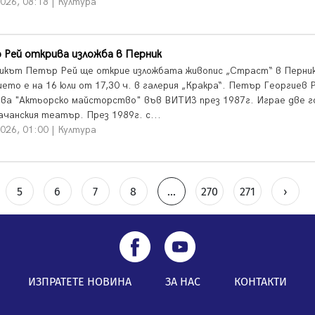
026, 08:18 | Култура
 Рей открива изложба в Перник
икът Петър Рей ще открие изложбата живопис „Страст“ в Перник
ето е на 16 юли от 17,30 ч. в галерия „Кракра“. Петър Георгиев 
ва "Актьорско майсторство" във ВИТИЗ през 1987г. Играе две г
ачанския театър. През 1989г. с...
026, 01:00 | Култура
5
6
7
8
...
270
271
›
ИЗПРАТЕТЕ НОВИНА
ЗА НАС
КОНТАКТИ