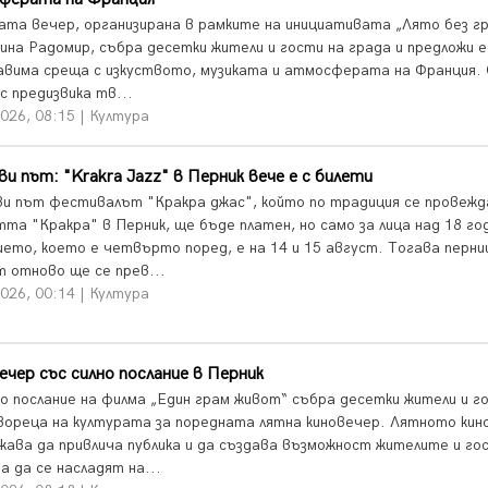
ата вечер, организирана в рамките на инициативата „Лято без г
ина Радомир, събра десетки жители и гости на града и предложи 
авима среща с изкуството, музиката и атмосферата на Франция.
с предизвика тв...
026, 08:15 | Култура
ви път: "Krakra Jazz" в Перник вече е с билети
ви път фестивалът "Кракра джас", който по традиция се провежд
тта "Кракра" в Перник, ще бъде платен, но само за лица над 18 го
ето, което е четвърто поред, е на 14 и 15 август. Тогава перн
т отново ще се прев...
026, 00:14 | Култура
ечер със силно послание в Перник
о послание на филма „Един грам живот“ събра десетки жители и г
вореца на културата за поредната лятна киновечер. Лятното кин
жава да привлича публика и да създава възможност жителите и г
а да се насладят на...