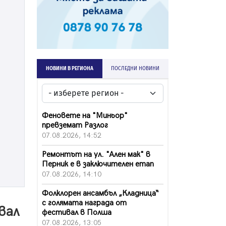
НОВИНИ В РЕГИОНА
ПОСЛЕДНИ НОВИНИ
Феновете на "Миньор"
превземат Разлог
07.08.2026, 14:52
Ремонтът на ул. "Ален мак" в
Перник е в заключителен етап
07.08.2026, 14:10
Фолклорен ансамбъл „Кладница“
с голямата награда от
вал
фестивал в Полша
07.08.2026, 13:05