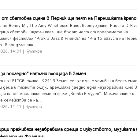
и от световна сцена в Перник ще пеят на Пернишката креп
ите Boney M., The Amy Winehouse Band, виртуозният Paquito D'Rive
дица световни изпълнители ще бъдат част от програмата на
ишния фестивал "Krakra Jazz & Friends" на 14 и 15 август на Пер
т. В продължение...
026, 14:01 | Култура
за последно“ напълни площада в Земен
 на НЧ “Свитлина 1924” в Земен се изпълни с усмивки и весел смях
и деца и техните близки преживяха заедно една незабравима кино 
ция на анимационния семеен филм „Котки в музея“. Малчуганите и
е семейства се на...
026, 11:41 | Култура
рци преживяха незабравима среща с изкуството, музиката 
ферата на Франция