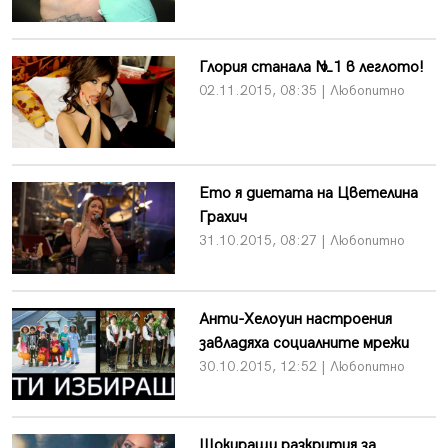
Глория станала №1 в леглото!
02.11.2015, 08:35 | Любопитно
Ето я диетата на Цветелина
Грахич
31.10.2015, 08:27 | Любопитно
Анти-Хелоуин настроения
завладяха социалните мрежи
30.10.2015, 12:52 | Любопитно
Шокиращи разкрития за