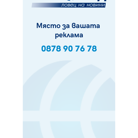
Проверявайте съмнителните линкове в bezopasno.net
05.08.2026, 15:42
На 95 години почина Лиляна Десова
05.08.2026, 15:18
Радев: Работи се активно за запазването на
средствата по Плана за справедлив преход за
въглищните райони
05.08.2026, 14:57
Звезди от световна сцена в Перник ще пеят на
Пернишката крепост
05.08.2026, 14:01
„Топлофикация Перник“ напредва с дигитализацията
на отчетния процес
05.08.2026, 11:48
Радев: Работи се усилено за спасяване на средствата
по Плана за справедлив преход за Стара Загора,
Кюстендил и Перник
05.08.2026, 11:34