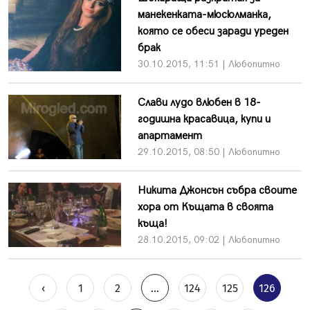
манекенката-мюсюлманка,
която се обеси заради уреден
брак
30.10.2015, 11:51 | Любопитно
Слави лудо влюбен в 18-
годишна красавица, купи и
апартамент
29.10.2015, 08:50 | Любопитно
Никита Джонсън събра своите
хора от Къщата в своята
къща!
28.10.2015, 09:02 | Любопитно
‹
1
2
...
124
125
126