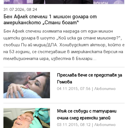
31.07.2026, 08:24
Бен Афлек спечели 1 милион долара от
американското „Стани богат“
Бен Афлек спечели голямата награда от един милион
щатски долара в шоуто „Кой иска да стане милионер?“,
съобщи Пи ай мидиа/ДПА. Холивудският актьор, който е
на 53 години, се състезаваше в американската версия на
телевизионната игра, известна в Българи...
Преслава вече се представя за
Гъмова
04.11.2015, 07:56 | Любопитно
Мъж се събуди с татуирани
очила след ергенски запой
03.11.2015, 08:12 | Любопитно