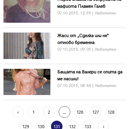
мафиота Пламен Галев
07.10.2015, 12:59 | Любопитно
Жаси от „Сделка или не“
отново бременна
07.10.2015, 09:05 | Любопитно
Бащата на Валери се опита да
ме насили!
07.10.2015, 08:44 | Любопитно
‹
1
2
...
126
127
128
129
130
131
132
133
›