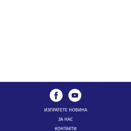
Млади мъже от Перник в инициатива „Перник
подкрепя своите пенсионери“
05.08.2026, 08:57
5 случая на хепатит от началото на юли до сега в
Перник
05.08.2026, 00:32
ИЗПРАТЕТЕ НОВИНА
ЗА НАС
КОНТАКТИ