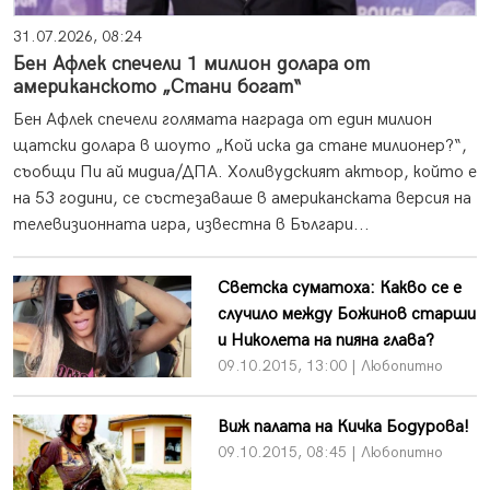
31.07.2026, 08:24
Бен Афлек спечели 1 милион долара от
американското „Стани богат“
Бен Афлек спечели голямата награда от един милион
щатски долара в шоуто „Кой иска да стане милионер?“,
съобщи Пи ай мидиа/ДПА. Холивудският актьор, който е
на 53 години, се състезаваше в американската версия на
телевизионната игра, известна в Българи...
Светска суматоха: Какво се е
случило между Божинов старши
и Николета на пияна глава?
09.10.2015, 13:00 | Любопитно
Виж палата на Кичка Бодурова!
09.10.2015, 08:45 | Любопитно