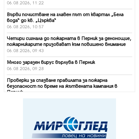
06.08.2026, 11:22
Върви почистване на главен път от квартал „Бела
вода“ до кв. „Църква“
06.08.2026, 10:57
Четири сигнала до пожарната в Перник за денонощие,
пожарникарите призовават към повишено внимание
06.08.2026, 09:43
Много заразен вирус върлува в Перник
06.08.2026, 09:28
Проверки за спазване правилата за пожарна
безопасност по време на жътвената кампания в
Перник
06.08.2026, 07:51
Ето какви забавления ще има през август в Перник
06.08.2026, 00:48
Пернишки експерт за фишинг измамите:
Проверявайте съмнителните линкове в bezopasno.net