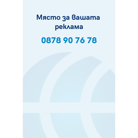
05.08.2026, 15:42
На 95 години почина Лиляна Десова
05.08.2026, 15:18
Радев: Работи се активно за запазването на
средствата по Плана за справедлив преход за
въглищните райони
05.08.2026, 14:57
Звезди от световна сцена в Перник ще пеят на
Пернишката крепост
05.08.2026, 14:01
„Топлофикация Перник“ напредва с дигитализацията
на отчетния процес
05.08.2026, 11:48
Радев: Работи се усилено за спасяване на средствата
по Плана за справедлив преход за Стара Загора,
Кюстендил и Перник
05.08.2026, 11:34
Вече няма чакащи с години за присъединяване към