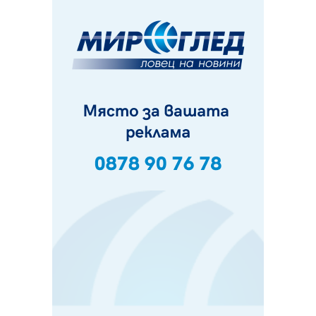
безопасност по време на жътвената кампания в
Перник
06.08.2026, 07:51
Ето какви забавления ще има през август в Перник
06.08.2026, 00:48
Пернишки експерт за фишинг измамите:
Проверявайте съмнителните линкове в bezopasno.net
05.08.2026, 15:42
На 95 години почина Лиляна Десова
05.08.2026, 15:18
Радев: Работи се активно за запазването на
средствата по Плана за справедлив преход за
въглищните райони
05.08.2026, 14:57
Звезди от световна сцена в Перник ще пеят на
Пернишката крепост
05.08.2026, 14:01