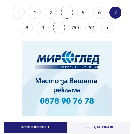
‹
1
2
...
5
6
7
8
9
...
760
761
›
НОВИНИ В РЕГИОНА
ПОСЛЕДНИ НОВИНИ