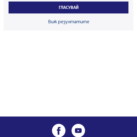
ГЛАСУВАЙ
Здравният министър Катя Ивкова и депутата от
Перник Мартин Жлябинков обходиха здравни
Виж резултатите
заведения в Перник
05.08.2026, 09:06
Извънредният и пълномощен посланик на Иран на
посещение в музея в Перник
05.08.2026, 09:02
Млади мъже от Перник в инициатива „Перник
подкрепя своите пенсионери“
05.08.2026, 08:57