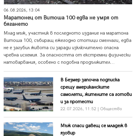
06.08.2026, 13:04
Маратонец от Витоша 100 едва не умря от
бягането
Млад мъж, участник в последното издание на маратона
Витоша 100, събиращ ежегодно стотици смелчаги, едва
не е загубил живота си заради изключително опасна
чревна исхемия. За опасността от екстремни физически
натоварвания, особено с подобна продължител...
В Безмер започна подписка
срещу американските
самолети, жителите са готови
и за протести
22.07.2026, 11:52 | Общество
Мъж спаси давещ се младеж в
язовир