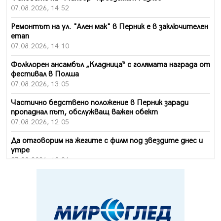
07.08.2026, 14:52
Ремонтът на ул. "Ален мак" в Перник е в заключителен
етап
07.08.2026, 14:10
Фолклорен ансамбъл „Кладница“ с голямата награда от
фестивал в Полша
07.08.2026, 13:05
Частично бедствено положение в Перник заради
пропаднал път, обслужващ важен обект
07.08.2026, 12:05
Да отговорим на жегите с филм под звездите днес и
утре
07.08.2026, 10:21
Първите крачки в помощ на пенсионерите в Перник,
вече са факт
07.08.2026, 09:18
Пак ограничават камионите по магистралите в петък