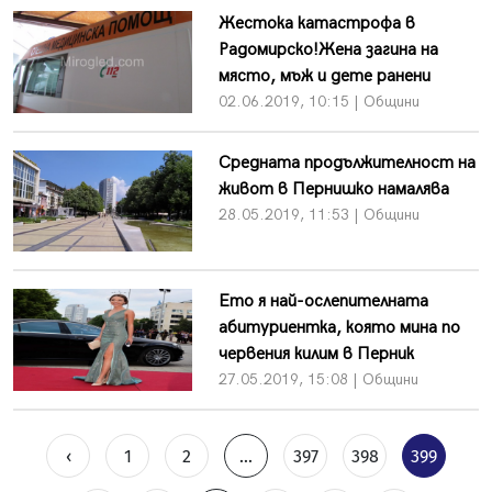
Жестока катастрофа в
Радомирско!Жена загина на
място, мъж и дете ранени
02.06.2019, 10:15 | Общини
Средната продължителност на
живот в Пернишко намалява
28.05.2019, 11:53 | Общини
Ето я най-ослепителната
абитуриентка, която мина по
червения килим в Перник
27.05.2019, 15:08 | Общини
‹
1
2
...
397
398
399