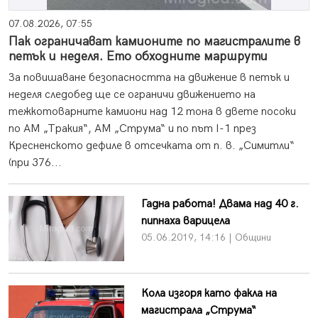
07.08.2026, 07:55
Пак ограничават камионите по магистралите в
петък и неделя. Ето обходните маршрути
За повишаване безопасността на движение в петък и
неделя следобед ще се ограничи движението на
тежкотоварните камиони над 12 тона в двете посоки
по АМ „Тракия“, АМ „Струма“ и по път I-1 през
Кресненското дефиле в отсечката от п. в. „Симитли“
(при 376...
Гадна работа! Двама над 40 г.
пипнаха варицела
05.06.2019, 14:16 | Общини
Кола изгоря като факла на
магистрала „Струма“