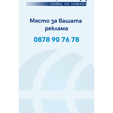
и неделя. Ето обходните маршрути
07.08.2026, 07:55
Ето какво вдъхнови Здравка Евтимова за новата ѝ
книга
07.08.2026, 00:11
Продължава изграждането на нови паркоместа в
Перник
06.08.2026, 11:22
Върви почистване на главен път от квартал „Бела
вода“ до кв. „Църква“
06.08.2026, 10:57
Четири сигнала до пожарната в Перник за денонощие,
пожарникарите призовават към повишено внимание
06.08.2026, 09:43
Много заразен вирус върлува в Перник
06.08.2026, 09:28
Проверки за спазване правилата за пожарна