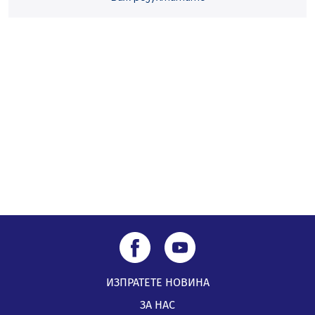
„Топлофикация Перник“ напредва с дигитализацията
на отчетния процес
05.08.2026, 11:48
Радев: Работи се усилено за спасяване на средствата
по Плана за справедлив преход за Стара Загора,
Кюстендил и Перник
05.08.2026, 11:34
ИЗПРАТЕТЕ НОВИНА
ЗА НАС