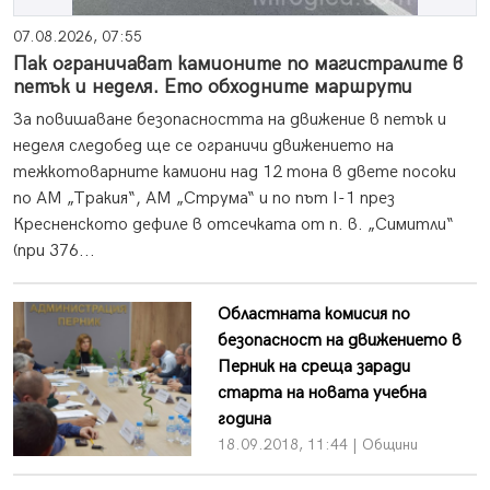
07.08.2026, 07:55
Пак ограничават камионите по магистралите в
петък и неделя. Ето обходните маршрути
За повишаване безопасността на движение в петък и
неделя следобед ще се ограничи движението на
тежкотоварните камиони над 12 тона в двете посоки
по АМ „Тракия“, АМ „Струма“ и по път I-1 през
Кресненското дефиле в отсечката от п. в. „Симитли“
(при 376...
Областната комисия по
безопасност на движението в
Перник на среща заради
старта на новата учебна
година
18.09.2018, 11:44 | Общини