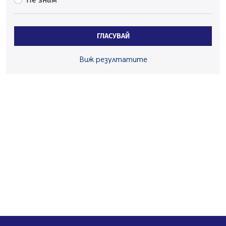
Радев: Работи се активно за запазването на
средствата по Плана за справедлив преход за
въглищните райони
05.08.2026, 14:57
ГЛАСУВАЙ
Звезди от световна сцена в Перник ще пеят на
Виж резултатите
Пернишката крепост
05.08.2026, 14:01
„Топлофикация Перник“ напредва с дигитализацията
на отчетния процес
05.08.2026, 11:48