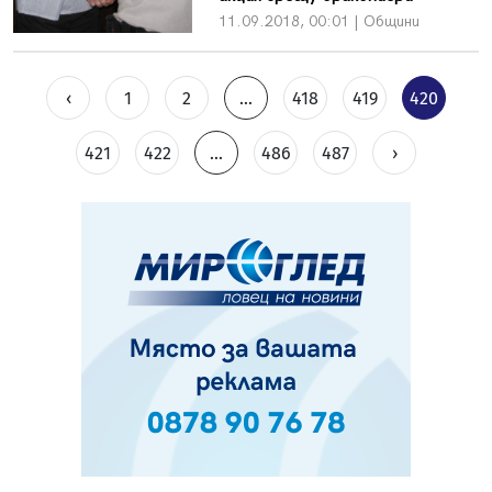
11.09.2018, 00:01 | Общини
‹
1
2
...
418
419
420
421
422
...
486
487
›