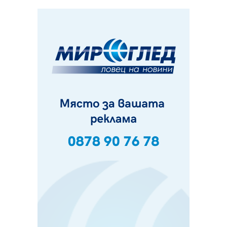
Да отговорим на жегите с филм под звездите днес и
утре
07.08.2026, 10:21
Първите крачки в помощ на пенсионерите в Перник,
вече са факт
07.08.2026, 09:18
Пак ограничават камионите по магистралите в петък
и неделя. Ето обходните маршрути
07.08.2026, 07:55
Ето какво вдъхнови Здравка Евтимова за новата ѝ
книга
07.08.2026, 00:11
Продължава изграждането на нови паркоместа в
Перник
06.08.2026, 11:22
Върви почистване на главен път от квартал „Бела
вода“ до кв. „Църква“
06.08.2026, 10:57