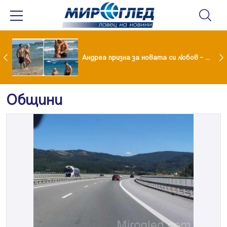
Драма вместо щастие: Звезда от "Татковци" е в болница с високорискова бременност
Андреа призна за новата си любов – руснакът Игор
Общини