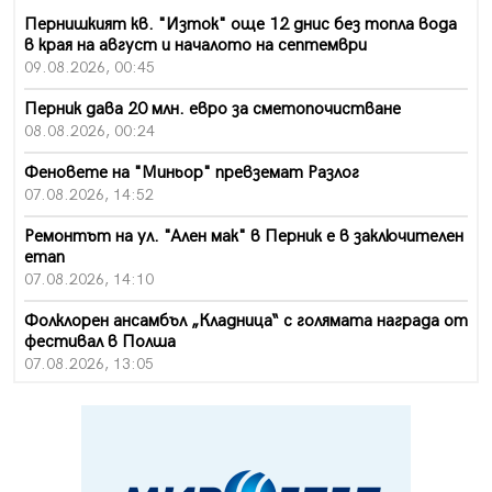
Пернишкият кв. "Изток" още 12 днис без топла вода
в края на август и началото на септември
09.08.2026, 00:45
Перник дава 20 млн. евро за сметопочистване
08.08.2026, 00:24
Феновете на "Миньор" превземат Разлог
07.08.2026, 14:52
Ремонтът на ул. "Ален мак" в Перник е в заключителен
етап
07.08.2026, 14:10
Фолклорен ансамбъл „Кладница“ с голямата награда от
фестивал в Полша
07.08.2026, 13:05
Частично бедствено положение в Перник заради
пропаднал път, обслужващ важен обект
07.08.2026, 12:05
Да отговорим на жегите с филм под звездите днес и