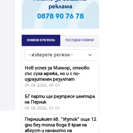
НОВИНИ В РЕГИОНА
ПОСЛЕДНИ НОВИНИ
Нов успех за Миньор, отново
със суха мрежа, но и с по-
изразителен резултат
09.08.2026, 09:01
БГ парти ще разтресе центъра
на Перник
09.08.2026, 07:01
Пернишкият кв. "Изток" още 12
дни без топла вода в края на
август и началото на