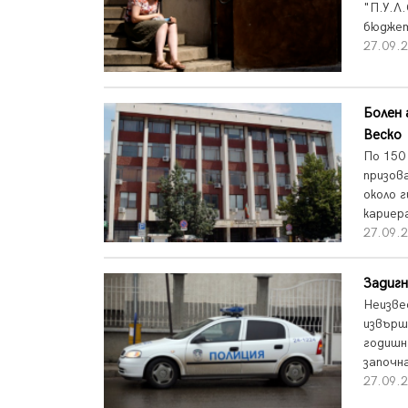
"П.У.Л
бюджет
27.09.2
Болен 
Веско
По 150
призов
около 
кариер
27.09.2
Задигн
Неизве
извърш
годишн
започна
27.09.2