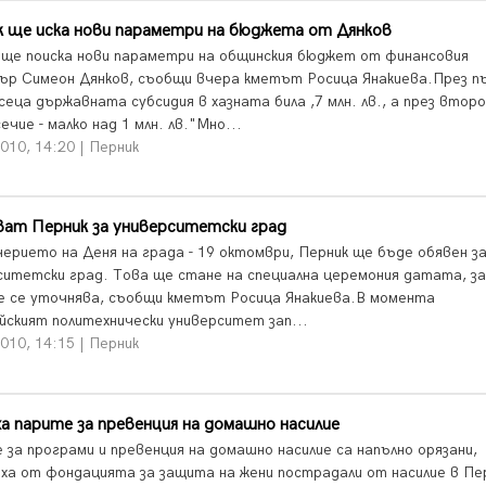
к ще иска нови параметри на бюджета от Дянков
 ще поиска нови параметри на общинския бюджет от финансовия
ър Симеон Дянков, съобщи вчера кметът Росица Янакиева.През п
сеца държавната субсидия в хазната била ,7 млн. лв., а през втор
чие - малко над 1 млн. лв."Мно...
010, 14:20 | Перник
ват Перник за университетски град
черието на Деня на града - 19 октомври, Перник ще бъде обявен з
ситетски град. Това ще стане на специална церемония датата, з
е се уточнява, съобщи кметът Росица Янакиева.В момента
йският политехнически университет зап...
010, 14:15 | Перник
а парите за превенция на домашно насилие
 за програми и превенция на домашно насилие са напълно орязани,
ха от фондацията за защита на жени пострадали от насилие в Пе