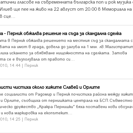
тични гласове на съвременната българска поп и рок музика 
 Илиев ще пее на живо на 22 август от 20.00 в Мемориала на
 сце...
 - Перник обжалва решение на съда за скандална сделка
та в Перник обжалва решението на местния съд за скандалната с
бата на имот в града, довела до загуба на 1 млн. лв.Магистрати
лиха искането за обявяване нищожността на сделката. Затова
та се е възползвала от правото си...
010, 14:44 | Перник
листи чистиха около хижите Славей и Орлите
е социалисти от Радомир и Перник почистиха района между хижи
 и Орлите, съобщиха от пернишката централа на БСП.Съвместно
ическо дружество „Кракра Пернишки” бяха поставени нови обозна
 и нова маркировка на екопътекит...
010, 14:25 | Перник