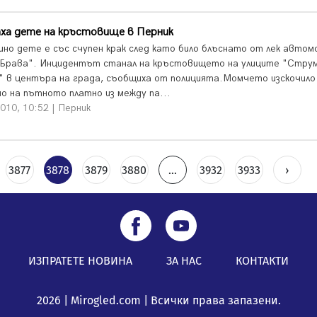
ха дете на кръстовище в Перник
шно дете е със счупен крак след като било блъснато от лек автом
Брава". Инцидентът станал на кръстовището на улиците "Струм
" в центъра на града, съобщиха от полицията.Момчето изскочило
но на пътното платно из между па...
010, 10:52 | Перник
3877
3878
3879
3880
...
3932
3933
›
ИЗПРАТЕТЕ НОВИНА
ЗА НАС
КОНТАКТИ
2026 | Mirogled.com | Всички права запазени.