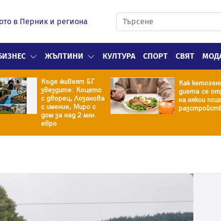
ото в Перник и региона
БИЗНЕС
ЖЪЛТИНИ
КУЛТУРА
СПОРТ
СВЯТ
МОД
Къде живеят БГ
Как кетоген
звездите: Коцето
диета се от
с дворец, Лозанова
на някои пси
с имение, Миро с
разстройст
дом за над 2 млн.
евро