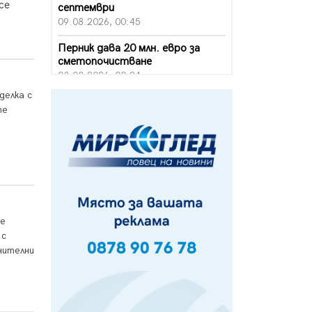
се
септември
09.08.2026, 00:45
Перник дава 20 млн. евро за
сметопочистване
08.08.2026, 00:24
делка с
Феновете на "Миньор"
те
превземат Разлог
07.08.2026, 14:52
Ремонтът на ул. "Ален мак" в
Перник е в заключителен етап
07.08.2026, 14:10
Фолклорен ансамбъл „Кладница“
те
с голямата награда от
фестивал в Полша
 с
07.08.2026, 13:05
чителни
Частично бедствено положение
в Перник заради пропаднал път,
обслужващ важен обект