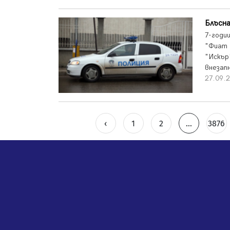
Блъсна
7-годи
"Фиат 
"Искър
внезап
27.09.2
‹
1
2
...
3876