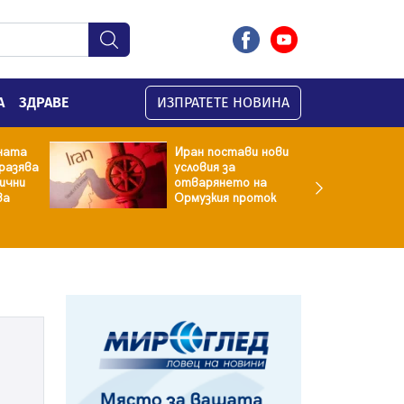
А
ЗДРАВЕ
ИЗПРАТЕТЕ НОВИНА
ната
Иран постави нови
разява
условия за
хични
отварянето на
ва
Ормузкия проток