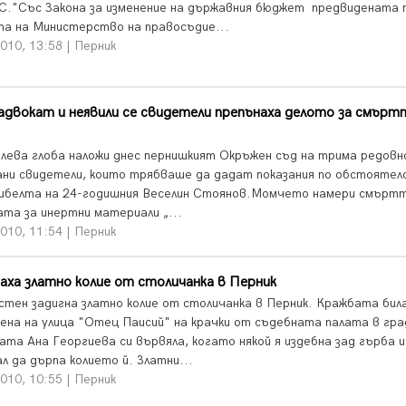
.С."Със Закона за изменение на държавния бюджет предвидената 
а на Министерство на правосъдие...
010, 13:58 | Перник
адвокат и неявили се свидетели препънаха делото за смърт
 лева глоба наложи днес пернишкият Окръжен съд на трима редовн
ани свидетели, които трябваше да дадат показания по обстояте
гибелта на 24-годишния Веселин Стоянов.Момчето намери смъртт
ата за инертни материали „...
010, 11:54 | Перник
аха златно колие от столичанка в Перник
стен задигна златно колие от столичанка в Перник. Кражбата бил
ена на улица "Отец Паисий" на крачки от съдебната палата в гра
ата Ана Георгиева си вървяла, когато някой я издебна зад гърба и
л да дърпа колието й. Златни...
010, 10:55 | Перник