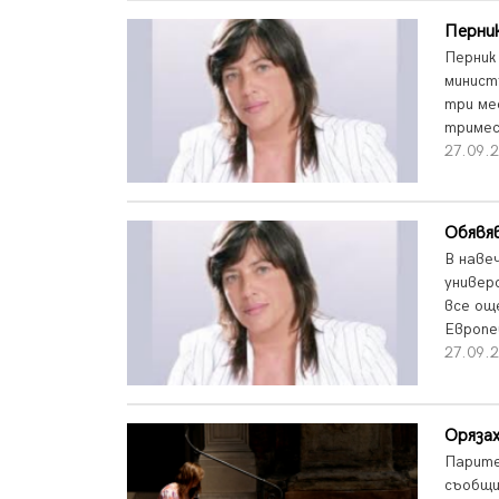
Перни
Перник
минист
три ме
тримесе
27.09.2
Обявя
В наве
универ
все ощ
Европе
27.09.2
Орязах
Парите
съобщи