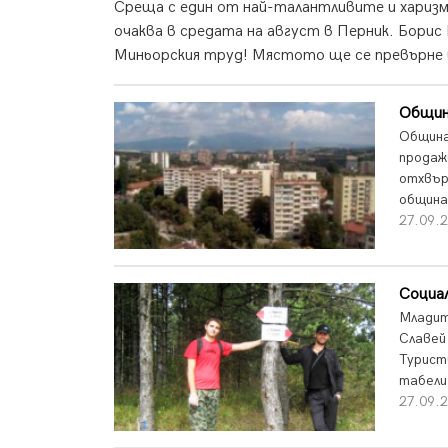
Среща с един от най-талантливите и харизма
очаква в средата на август в Перник. Борис
Миньорския труд! Мястото ще се превърне в
Община
Община
продаж
отхвър
община
27.09.2
Социа
Младит
Славей
Турист
табели
27.09.2