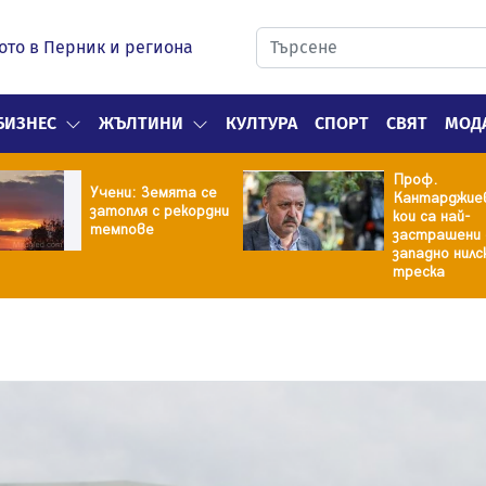
ото в Перник и региона
БИЗНЕС
ЖЪЛТИНИ
КУЛТУРА
СПОРТ
СВЯТ
МОД
Проф.
Учени: Земята се
Кантарджиев
затопля с рекордни
кои са най-
темпове
застрашени
западно нилс
треска