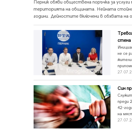
Перник обяви обществена поръчка за услуги
територията на общината. Нейната стойнос
години. Дейностите включени в обхвата на 
Тревож
стена 
Инициа
не се 
жители
припом
27.07.2
Син пр
Служит
преди 2
42-год
на мяс
27.07.2