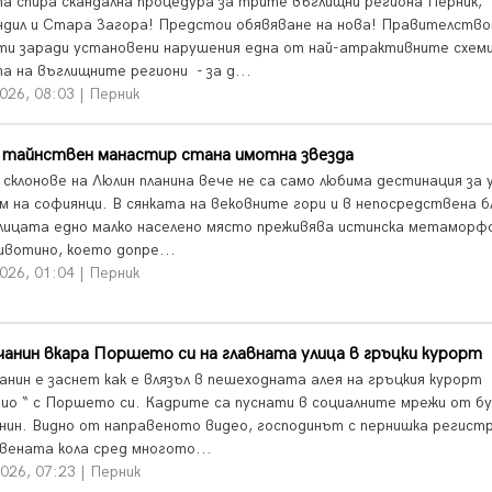
а спира скандална процедура за трите въглищни региона Перник,
дил и Стара Загора! Предстои обявяване на нова! Правителств
ти заради установени нарушения една от най-атрактивните схеми
а на въглищните региони - за д...
026, 08:03 | Перник
с тайнствен манастир стана имотна звезда
 склонове на Люлин планина вече не са само любима дестинация за 
м на софиянци. В сянката на вековните гори и в непосредствена б
лицата едно малко населено място преживява истинска метаморф
ивотино, което допре...
026, 01:04 | Перник
анин вкара Поршето си на главната улица в гръцки курорт
анин е заснет как е влязъл в пешеходната алея на гръцкия курорт
ио “ с Поршето си. Кадрите са пуснати в социалните мрежи от б
нин. Видно от направеното видео, господинът с пернишка регист
вената кола сред многото...
026, 07:23 | Перник