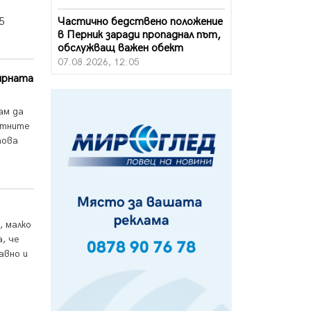
Частично бедствено положение
5
в Перник заради пропаднал път,
обслужващ важен обект
07.08.2026, 12:05
ирната
Да отговорим на жегите с филм
под звездите днес и утре
ам да
07.08.2026, 10:21
стните
това
Първите крачки в помощ на
пенсионерите в Перник, вече са
факт
07.08.2026, 09:18
Пак ограничават камионите по
магистралите в петък и неделя.
, малко
Ето обходните маршрути
а, че
07.08.2026, 07:55
авно и
Ето какво вдъхнови Здравка
Евтимова за новата ѝ книга
07.08.2026, 00:11