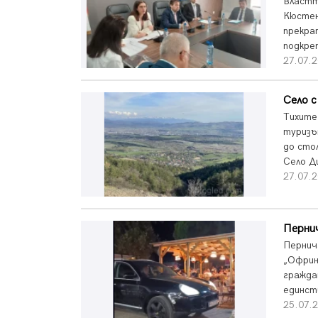
Властт
Кюстен
прекра
подкреп
27.07.2
Село 
Тихите
туризъ
до сто
Село Д
27.07.2
Пернич
Пернич
„Офрин
гражда
единст
25.07.2