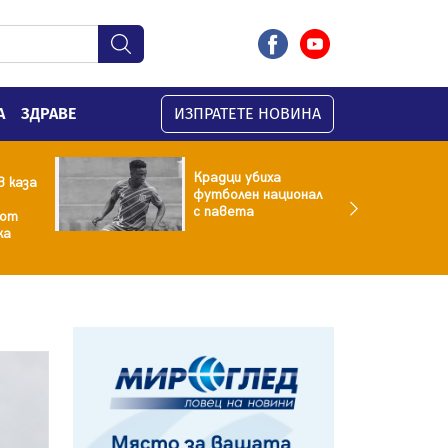
А
ЗДРАВЕ
ИЗПРАТЕТЕ НОВИНА
Крадци убиха
 каза
футболен национал
с павета
 от
ка