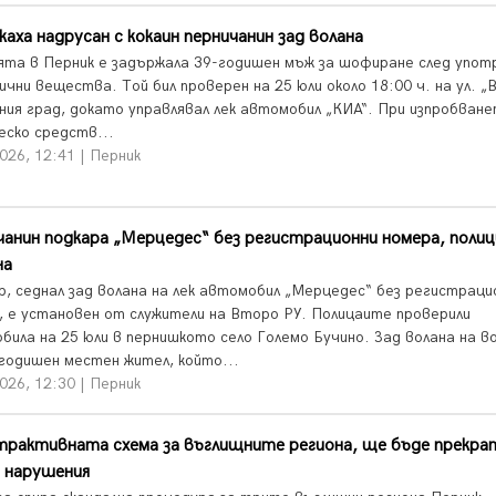
аха надрусан с кокаин перничанин зад волана
ята в Перник е задържала 39-годишен мъж за шофиране след упот
чни вещества. Той бил проверен на 25 юли около 18:00 ч. на ул. „
ния град, докато управлявал лек автомобил „КИА“. При изпробване
еско средств...
026, 12:41 | Перник
анин подкара „Мерцедес“ без регистрационни номера, поли
на
, седнал зад волана на лек автомобил „Мерцедес“ без регистраци
, е установен от служители на Второ РУ. Полицаите проверили
била на 25 юли в пернишкото село Големо Бучино. Зад волана на в
-годишен местен жител, който...
026, 12:30 | Перник
трактивната схема за въглищните региона, ще бъде прекра
 нарушения