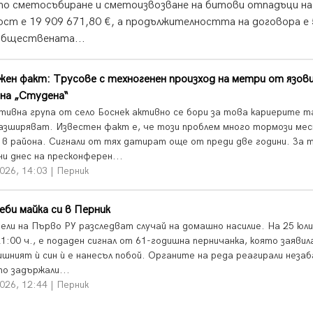
 по сметосъбиране и сметоизвозване на битови отпадъци на
т е 19 909 671,80 €, а продължителността на договора е 
обществената...
ен факт: Трусове с техногенен произход на метри от язов
на „Студена“
тивна група от село Боснек активно се бори за това кариерите т
разширяват. Известен факт е, че този проблем много тормози ме
 в района. Сигнали от тях датират още от преди две години. За 
ни днес на пресконферен...
026, 14:03 | Перник
еби майка си в Перник
ели на Първо РУ разследват случай на домашно насилие. На 25 юли
1:00 ч., е подаден сигнал от 61-годишна перничанка, която заявил
ишният ѝ син ѝ е нанесъл побой. Органите на реда реагирали незаб
то задържали...
026, 12:44 | Перник