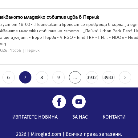
чакваното младежко събитие идва в Перник
вгуст от 18.00 ч.Пернишката крепост се превръща в сцена за едн
акваните младежки събития на лятото – „Пейка“ Urban Park Fest! Н
 ще излязат: - Боро Първи - V:RGO - Emil TRF - I.N.I. - NDOE - Hea
анд...
026, 15:56 | Перник
6
7
8
9
...
3932
3933
›
ИЗПРАТЕТЕ НОВИНА
ЗА НАС
КОНТАКТИ
2026 | Mirogled.com | Всички права запазени.