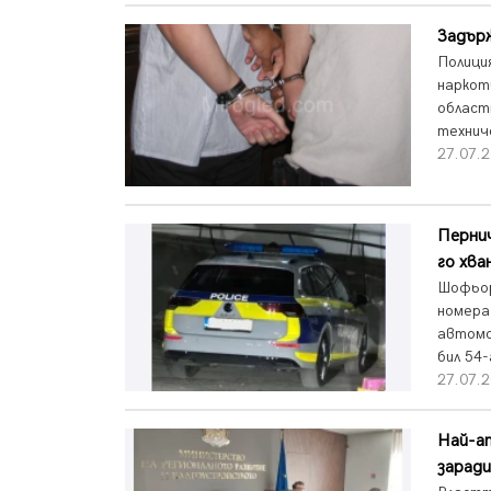
Задърж
Полици
наркоти
област
технич
27.07.2
Пернич
го хва
Шофьор
номера
автомо
бил 54
27.07.2
Най-а
заради