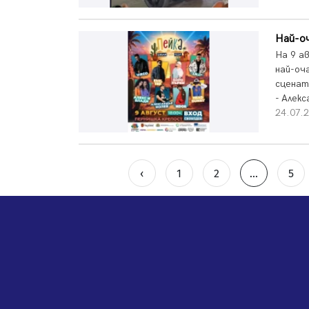
Най-о
На 9 а
най-оч
сцената
- Алекс
24.07.2
‹
1
2
...
5