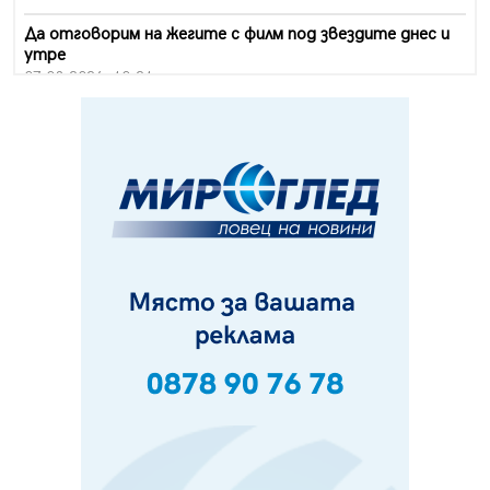
Да отговорим на жегите с филм под звездите днес и
утре
07.08.2026, 10:21
Първите крачки в помощ на пенсионерите в Перник,
вече са факт
07.08.2026, 09:18
Пак ограничават камионите по магистралите в петък
и неделя. Ето обходните маршрути
07.08.2026, 07:55
Ето какво вдъхнови Здравка Евтимова за новата ѝ
книга
07.08.2026, 00:11
Продължава изграждането на нови паркоместа в
Перник
06.08.2026, 11:22
Върви почистване на главен път от квартал „Бела
вода“ до кв. „Църква“