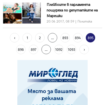
Плейбоите в парламента
пощуряха по депутатките на
Марешки
20.06.2017, 08:59 | Политика
‹
1
2
...
893
894
895
896
897
...
1092
1093
›