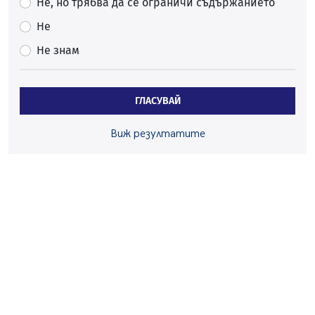
Не, но трябва да се ограничи съдържанието
Радев: Работи се активно за запазването на
Не
средствата по Плана за справедлив преход за
въглищните райони
Не знам
05.08.2026, 14:57
Звезди от световна сцена в Перник ще пеят на
Пернишката крепост
ГЛАСУВАЙ
05.08.2026, 14:01
Виж резултатите
„Топлофикация Перник“ напредва с дигитализацията
на отчетния процес
05.08.2026, 11:48
Радев: Работи се усилено за спасяване на средствата
по Плана за справедлив преход за Стара Загора,
Кюстендил и Перник
05.08.2026, 11:34