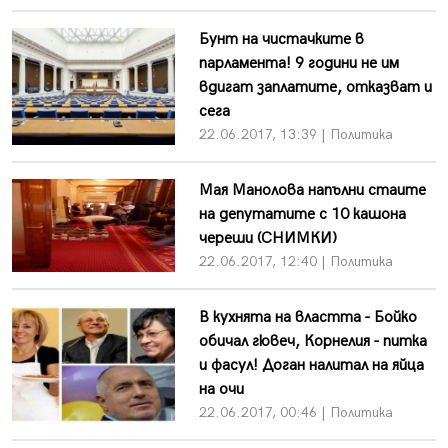
Бунт на чистачките в
парламента! 9 години не им
вдигат заплатите, отказват и
сега
22.06.2017, 13:39 | Политика
Мая Манолова напълни стаите
на депутатите с 10 кашона
череши (СНИМКИ)
22.06.2017, 12:40 | Политика
В кухнята на властта - Бойко
обичал гювеч, Корнелия - питка
и фасул! Доган налитал на яйца
на очи
22.06.2017, 00:46 | Политика