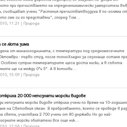
ното при пречистването на определенихимически замърсители въ
а, съобщават учени."Растения пречистватвъздуха в по-голяма ст
ото сме си го представяли", според Том...
010, 11:21 | Природа
 се люта зима
дена от миналогодишната, с температури под средномесечните
Октомври - първо студ, после топлоХладно за сезонаще остане пр
. Особено сутрин температурите щеса доста ниски, а в събота
ните ще са между 0°и 5°. А в котлови...
010, 15:09 | Природа
откриха 20 000 непознати морски видове
яди непознати морски видове откриха учени по време на 10-годишн
ане на Световния океан. В преброяването, което се проведе в раз
на света, участваха 2 700 учени от 80 държави.Но до най-
иозните морски обитатели все още ник...
010, 12:58 | Природа