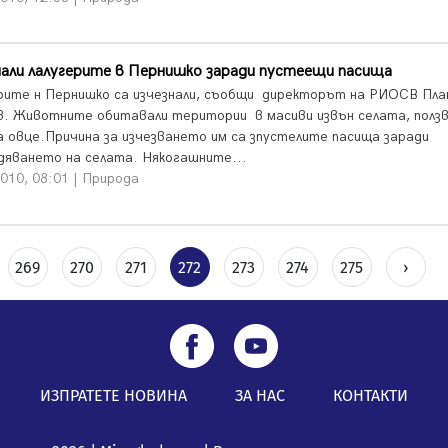
али лалугерите в Пернишко заради пустеещи пасища
рите н Пернишко са изчезнали, съобщи директорът на РИОСВ Пла
в. Животните обитавали територии в масиви извън селата, ползв
а овце.Причина за изчезването им са зпустелите пасища заради
дяването на селата. Някогашните...
010, 08:01 | Природа
269
270
271
272
273
274
275
›
ИЗПРАТЕТЕ НОВИНА
ЗА НАС
КОНТАКТИ