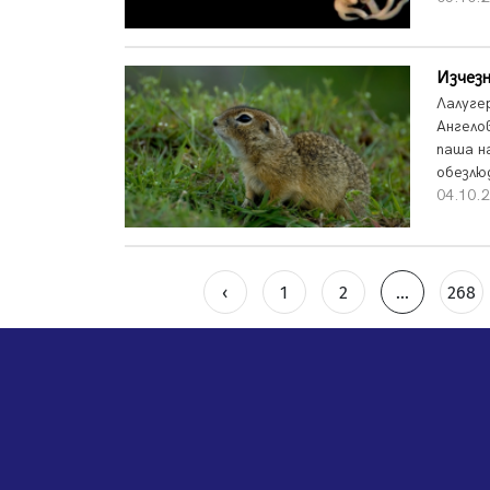
Изчезн
Лалуге
Ангело
паша н
обезлю
04.10.2
‹
1
2
...
268