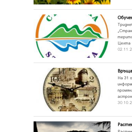
Обучен
Тридне
„Стран
терито
Целта 
02.11.2
Връща
На 31 
информ
промян
астрон
30.10.2
Расте
Растен