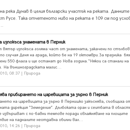
а река Дунав в целия български участък на реката. Данните
ст Русе. Така отчетеното ниво на реката е 109 см под усл
..
 изпокъса знамената в Перник
т вятър изпокъса голяма част от знамената, закачени по стълбо
 по случая Деня на града, който бе на 19 октомври.За празника бя
ени 550 флага и ще останат до Нова година.“Някои са станали на
и. На външноградската магис...
010, 08:37 | Природа
ява прибирането на царевицата за зърно в Перник
ането на царевицата за зърно в Пернишко закъснява, съобщиха о
ната дирекция “Земеделие”. Дълбоката оран и сеитбата в облас
е извършват с по-бавни темпове поради овлажняване на площите
твие на падналите неотдавна обилни вал...
010, 14:26 | Природа