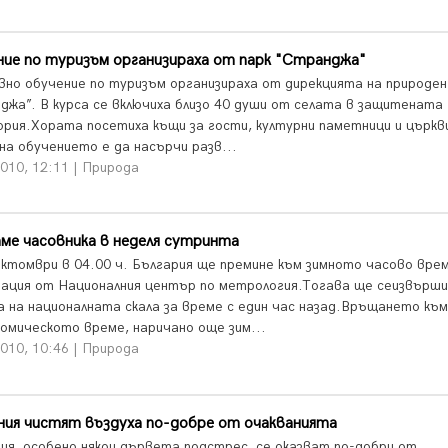
ие по туризъм организираха от парк "Странджа"
вно обучение по туризъм организираха от дирекцията на природен
джа”. В курса се включиха близо 40 души от селата в защитената
рия.Хората посетиха къщи за гости, културни паметници и църкв
на обучението е да насърчи разв...
010, 12:11 | Природа
ме часовника в неделя сутринта
октомври в 04.00 ч. България ще премине към зимното часово врем
ация от Националния център по метрология.Тогава ще сеизвърши
а на националната скала за време с един час назад.Връщането към
омическото време, наричано още зим...
010, 10:46 | Природа
ния чистят въздуха по-добре от очакванията
ия, особено някои дървета подстрес, се оказват по-добри от