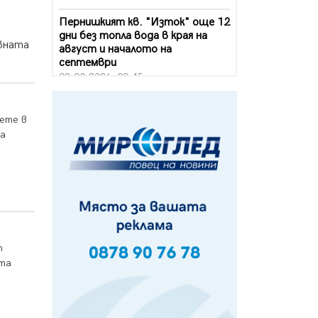
Пернишкият кв. "Изток" още 12
дни без топла вода в края на
овната
август и началото на
септември
09.08.2026, 00:45
Перник дава 20 млн. евро за
сметопочистване
вете в
08.08.2026, 00:24
ха
Феновете на "Миньор"
превземат Разлог
07.08.2026, 14:52
Ремонтът на ул. "Ален мак" в
Перник е в заключителен етап
07.08.2026, 14:10
т
тта
Фолклорен ансамбъл „Кладница“
с голямата награда от
фестивал в Полша
07.08.2026, 13:05