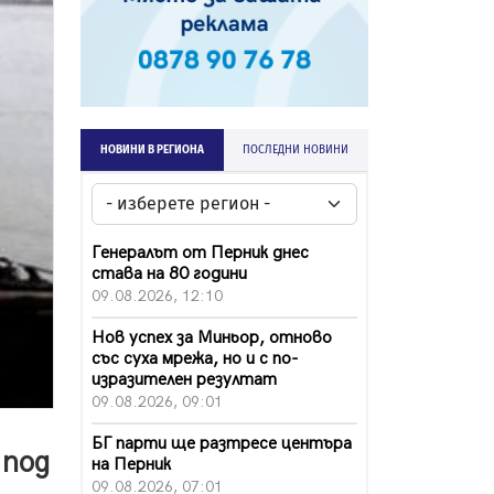
НОВИНИ В РЕГИОНА
ПОСЛЕДНИ НОВИНИ
Генералът от Перник днес
става на 80 години
09.08.2026, 12:10
Нов успех за Миньор, отново
със суха мрежа, но и с по-
изразителен резултат
09.08.2026, 09:01
БГ парти ще разтресе центъра
 под
на Перник
09.08.2026, 07:01