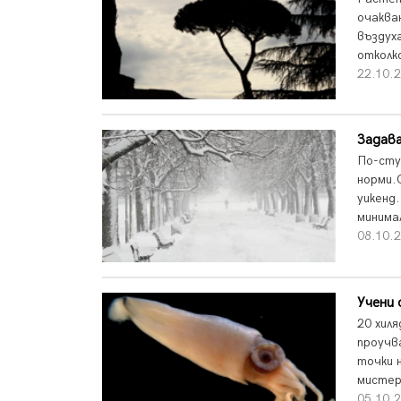
очаква
въздух
отколк
22.10.2
Задава
По-сту
норми.
уикенд
минимал
08.10.2
Учени 
20 хил
проучв
точки 
мистер
05.10.2