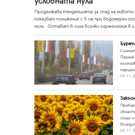
условната нула
Продължава тенденцията за спад на нивото н
показват понижение с 5 см при водомерен по
нула. Остават в сила всички ограничения в г.
Бурята
Силния
Перник
постав
парцал
09.11.2
Закъсн
Прибир
област
също с
вследс
05.11.2