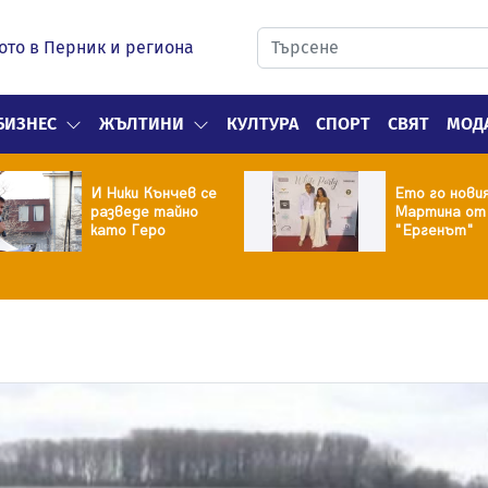
ото в Перник и региона
БИЗНЕС
ЖЪЛТИНИ
КУЛТУРА
СПОРТ
СВЯТ
МОД
И Ники Кънчев се
Ето го нови
разведе тайно
Мартина от
като Геро
"Ергенът"