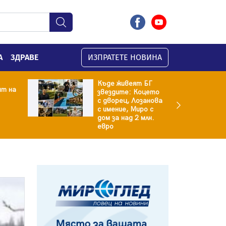
А
ЗДРАВЕ
ИЗПРАТЕТЕ НОВИНА
Къде живеят БГ
ят на
звездите: Коцето
с дворец, Лозанова
с имение, Миро с
дом за над 2 млн.
евро