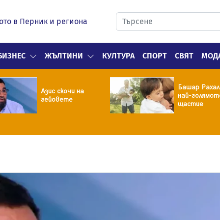
ото в Перник и региона
БИЗНЕС
ЖЪЛТИНИ
КУЛТУРА
СПОРТ
СВЯТ
МОД
Башар Рахал
Азис скочи на
най-голямот
гейовете
щастие