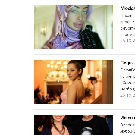
Мюсюлм
Пълен 
профил 
смъртн
огромн
25.10.2
Съдия
Софийс
на акт
двамат
молба 
25.10.2
Истина
Въпрек
любов 