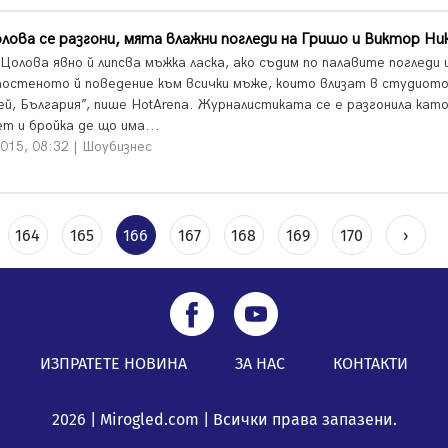
лова се разгони, мята влажни погледи на Гришо и Виктор Ни
Цолова явно й липсва мъжка ласка, ако съдим по палавите погледи 
постеното й поведение към всички мъже, които влизат в студиото
ей, България”, пише HotArena. Журналистиката се е разгонила кат
т и бройка де що има...
015, 08:32 | Шоубизнес
164
165
166
167
168
169
170
›
ИЗПРАТЕТЕ НОВИНА
ЗА НАС
КОНТАКТИ
2026 | Mirogled.com | Всички права запазени.