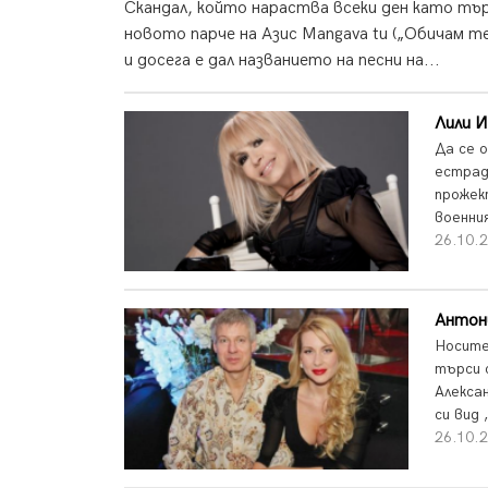
Скандал, който нараства всеки ден като търк
новото парче на Азис Mangava tu („Обичам т
и досега е дал названието на песни на...
Лили И
Да се 
естрад
прожек
военни
26.10.2
Антон
Носите
търси 
Алекса
си вид 
26.10.2