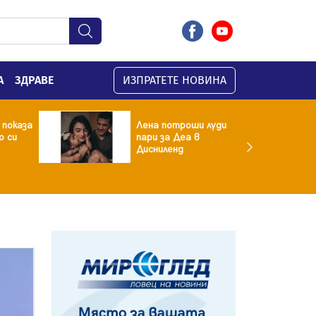
А
ЗДРАВЕ
ИЗПРАТЕТЕ НОВИНА
 показа
Лена потроши луди
о си
пари за Деа в
Дисниленд