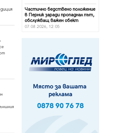
Частично бедствено положение
адиция
в Перник заради пропаднал път,
обслужващ важен обект
07.08.2026, 12:05
Да отговорим на жегите с филм
а
под звездите днес и утре
се
07.08.2026, 10:21
 от
Първите крачки в помощ на
пенсионерите в Перник, вече са
факт
07.08.2026, 09:18
Пак ограничават камионите по
ин
магистралите в петък и неделя.
Ето обходните маршрути
07.08.2026, 07:55
външния
Ето какво вдъхнови Здравка
Евтимова за новата ѝ книга
07.08.2026, 00:11