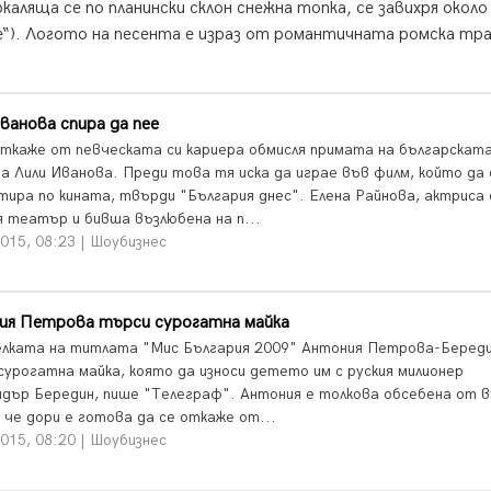
аляща се по планински склон снежна топка, се завихря около
е“). Логото на песента е израз от романтичната ромска тр
ванова спира да пее
откаже от певческата си кариера обмисля примата на българскат
а Лили Иванова. Преди това тя иска да играе във филм, който да 
тира по кината, твърди "България днес". Елена Райнова, актриса
я театър и бивша възлюбена на п...
015, 08:23 | Шоубизнес
ия Петрова търси сурогатна майка
лката на титлата "Мис България 2009" Антония Петрова-Беред
сурогатна майка, която да износи детето им с руския милионер
ндър Бередин, пише "Телеграф". Антония е толкова обсебена от 
, че дори е готова да се откаже от...
015, 08:20 | Шоубизнес