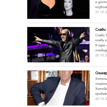
е дост
позволя
21.10.2
Слави 
Слави 
появи 
в един
очевидц
20.10.2
Олигар
Хотели
спорте
Хитови
провеж
20.10.2