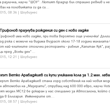
а различна, научи "ШОУ". Лютият брадър бил страшно ревнив и не
вал на половинката си да си...
015, 08:36 | Шоубизнес
Трифонов празнува рождения си ден с ново гадже
Трифонов има ново гадже, при това вероятно още ученичка! Дълги
под ръка с момиче на видима възраст около 17-18 години миналата
 от най-елитните столични ресторанти - рибния „Капитан Кук", ра
и пред „Всеки ден"...
015, 12:21 | Шоубизнес
хът Ветко Арабаджиев си купи уникална кола за 1.2 млн. лева
ерът Ветко Арабаджиев стана горд собственик на най-новия мод
н автомобил на „Мазерати”, струващ над 600 000 евро, научи Hot
ят модел МС12 бе докаран у нас специално за Автосалона, който 
да в България. Инженерите от...
015, 08:57 | Шоубизнес