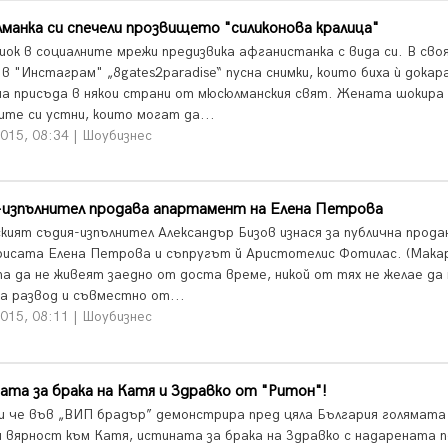
анка си спечели прозвището "силиконова кралица"
шок в социалните мрежи предизвика афганистанка с вида си. В сво
в "Инстаграм" „8gates2paradise“ пусна снимки, които биха ѝ докар
а присъда в някои страни от мюсюлманския свят. Жената шокира 
ите си устни, които могат да...
015, 08:34 | Шоубизнес
-изпълнител продава апартамент на Елена Петрова
кият съдия-изпълнител Александър Бизов изнася за публична прода
рисата Елена Петрова и съпругът й Аристотелис Фотилас. (Мака
а да не живеят заедно от доста време, никой от тях не желае да
за развод и съвместно от...
015, 08:11 | Шоубизнес
та за брака на Катя и Здравко от "Ритон"!
и че във „ВИП брадър” демонстрира пред цяла България голямата
и вярност към Катя, истината за брака на Здравко с надарената 