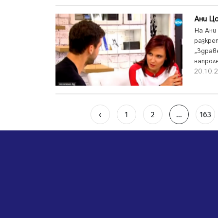
Ани Цо
На Ани 
разкре
„Здрав
напроле
20.10.2
‹
1
2
...
163