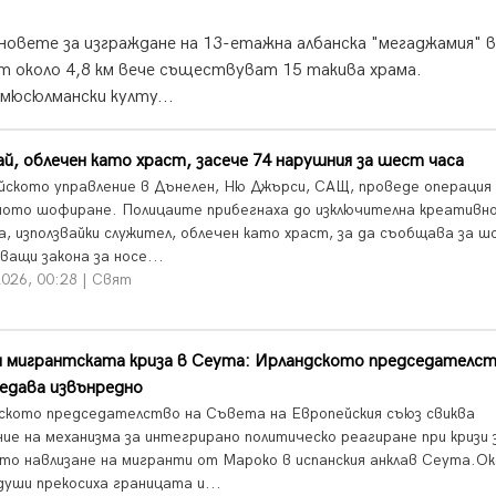
овете за изграждане на 13-етажна албанска "мегаджамия" в
от около 4,8 км вече съществуват 15 такива храма.
мюсюлмански култу...
й, облечен като храст, засече 74 нарушния за шест часа
йското управление в Дънелен, Ню Джърси, САЩ, проведе операция
ното шофиране. Полицаите прибегнаха до изключителна креативн
а, използвайки служител, облечен като храст, за да съобщава за ш
ващи закона за носе...
026, 00:28 | Свят
и мигрантската криза в Сеута: Ирландското председателст
едава извънредно
ското председателство на Съвета на Европейския съюз свиква
ние на механизма за интегрирано политическо реагиране при кризи 
то навлизане на мигранти от Мароко в испанския анклав Сеута.Ок
души прекосиха границата и...