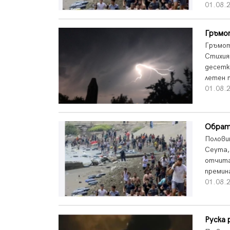
01.08.2
Гръмот
Гръмот
Стихия
десетк
летен 
01.08.2
Обрат 
Полови
Сеута,
отчита
премин
01.08.2
Руска 