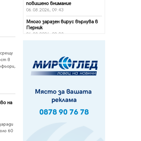
повишено внимание
06.08.2026, 09:43
Много заразен вирус върлува в
Перник
06.08.2026, 09:28
Проверки за спазване правилата
за пожарна безопасност по
 срещу
време на жътвената кампания в
ост в
Перник
офьори,
06.08.2026, 07:51
Ето какви забавления ще има
през август в Перник
06.08.2026, 00:48
во на
Пернишки експерт за фишинг
измамите: Проверявайте
съмнителните линкове в
bezopasno.net
заради
05.08.2026, 15:42
оло 60