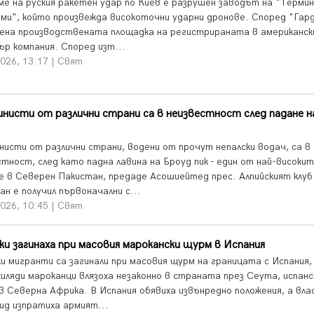
ме на руския ракетен удар по Киев е разрушен заводът на "Термин
ми", който произвежда високоточни ударни дронове. Според "Гар
ена производствената площадка на регистрираната в американс
ър компания. Според изт...
026, 13:17 | Свят
инисти от различни страни са в неизвестност след падане н
инисти от различни страни, водени от прочут непалски водач, са в
стност, след като падна лавина на Броуд пик - един от най-високи
е в Северен Пакистан, предаде Асошиейтед прес. Алпийският клуб
н е получил първоначални с...
026, 10:45 | Свят
и загинаха при масовия марокански щурм в Испания
и мигранти са загинали при масовия щурм на границата с Испания,
хиляди мароканци влязоха незаконно в страната през Сеута, испанс
 в Северна Африка. В Испания обявиха извънредно положения, а вл
ид изпратиха армият...