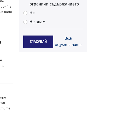
ал
ограничи съдържанието
Перник
диън" е
05.08.2026, 11:34
кия щат
Не
Вече няма чакащи с години за
Не знам
присъединяване към мрежата на
„ВиК“ в Перник
05.08.2026, 11:22
Виж
ГЛАСУВАЙ
а
След сигнали: Санкции за шумни
резултатите
младежи и предупреждения
заради тормоз над жена в
Перник
те
05.08.2026, 10:03
 на
Непълнолетни с електрически
тротинетки санкционирани при
нощна проверка в Перник
05.08.2026, 10:00
 при
По-малко тежки катастрофи в
кия
Пернишко от началото на
астите
годината
05.08.2026, 09:30