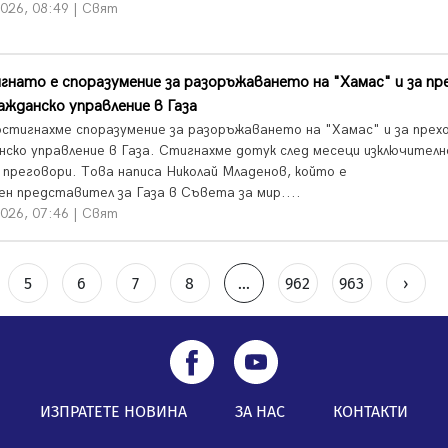
026, 08:49 | Свят
нато е споразумение за разоръжаването на "Хамас" и за пр
ажданско управление в Газа
остигнахме споразумение за разоръжаването на "Хамас" и за прех
нско управление в Газа. Стигнахме дотук след месеци изключителн
 преговори. Това написа Николай Младенов, който е
ен представител за Газа в Съвета за мир....
026, 07:46 | Свят
5
6
7
8
...
962
963
›
ИЗПРАТЕТЕ НОВИНА
ЗА НАС
КОНТАКТИ