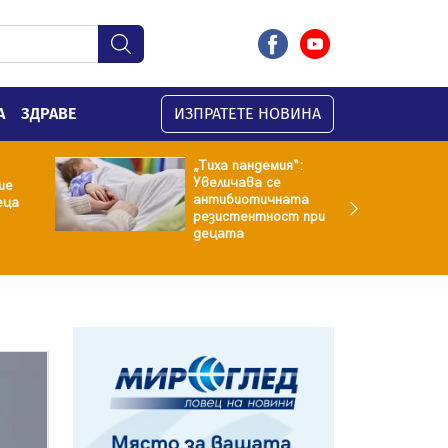
А
ЗДРАВЕ
ИЗПРАТЕТЕ НОВИНА
„Тиха пандемия“:
Увеличава се
ие
антибиотичната
еца
резистентност при
децата