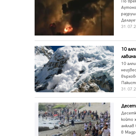
По вре
Аутоно
разруш
Делауе
31.07.2
10 алп
лавина
10 алп
неизве
върхов
Пакиста
31.07.2
Десетк
Десетк
който 
анклав
в Мадр