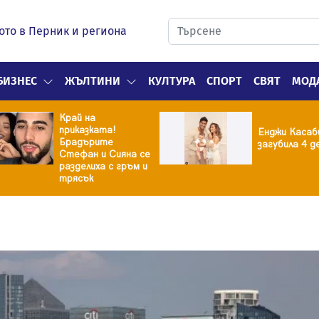
ото в Перник и региона
БИЗНЕС
ЖЪЛТИНИ
КУЛТУРА
СПОРТ
СВЯТ
МОД
Край на
приказката!
Енджи Касаб
Брадърите
загубила 4 д
Стефан и Сияна се
разделиха с гръм и
трясък