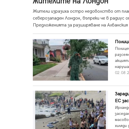
жителите на Лондон
Жители изразиха остро недоволство от план
северозападен Лондон, въпреки че в радиус 
Предложенията за разширяване на Албанския 
Полица
Полице
разсея
акцият
наруша
02.08.2
Зарад
ЕС зас
Ирланд
заседа
масово
хиляди 