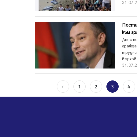
31.07.2
Постиг
към гр
Днес п
гражда
трудни
върхов
31.07.2
‹
1
2
3
4