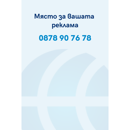
06.08.2026, 00:48
Пернишки експерт за фишинг измамите:
Проверявайте съмнителните линкове в bezopasno.net
05.08.2026, 15:42
На 95 години почина Лиляна Десова
05.08.2026, 15:18
Радев: Работи се активно за запазването на
средствата по Плана за справедлив преход за
въглищните райони
05.08.2026, 14:57
Звезди от световна сцена в Перник ще пеят на
Пернишката крепост
05.08.2026, 14:01
„Топлофикация Перник“ напредва с дигитализацията
на отчетния процес
05.08.2026, 11:48
Радев: Работи се усилено за спасяване на средствата
по Плана за справедлив преход за Стара Загора,