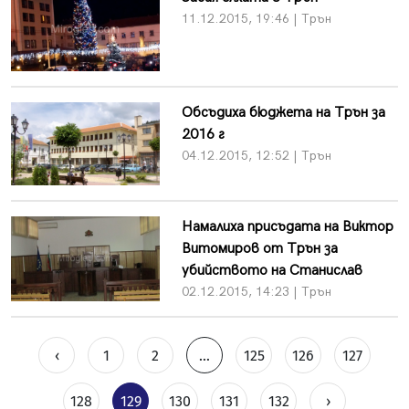
11.12.2015, 19:46 | Трън
Обсъдиха бюджета на Трън за
2016 г
04.12.2015, 12:52 | Трън
Намалиха присъдата на Виктор
Витомиров от Трън за
убийството на Станислав
02.12.2015, 14:23 | Трън
‹
1
2
...
125
126
127
128
129
130
131
132
›