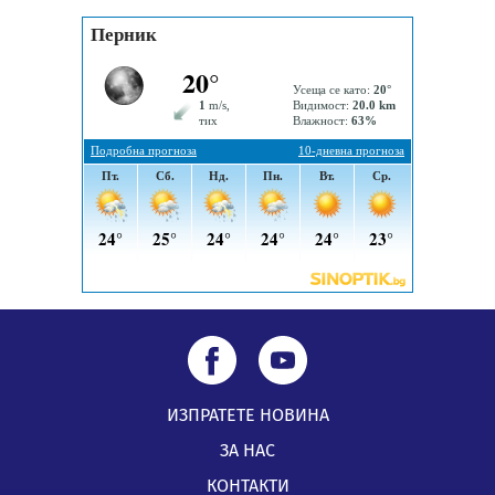
Извънредният и пълномощен посланик на Иран на
посещение в музея в Перник
05.08.2026, 09:02
Млади мъже от Перник в инициатива „Перник
подкрепя своите пенсионери“
05.08.2026, 08:57
ИЗПРАТЕТЕ НОВИНА
ЗА НАС
КОНТАКТИ