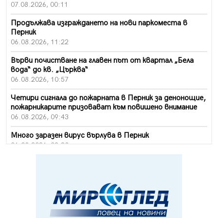
07.08.2026, 00:11
Продължава изграждането на нови паркоместа в
Перник
06.08.2026, 11:22
Върви почистване на главен път от квартал „Бела
вода“ до кв. „Църква“
06.08.2026, 10:57
Четири сигнала до пожарната в Перник за денонощие,
пожарникарите призовават към повишено внимание
06.08.2026, 09:43
Много заразен вирус върлува в Перник
06.08.2026, 09:28
Проверки за спазване правилата за пожарна
безопасност по време на жътвената кампания в
Перник
06.08.2026, 07:51
Ето какви забавления ще има през август в Перник