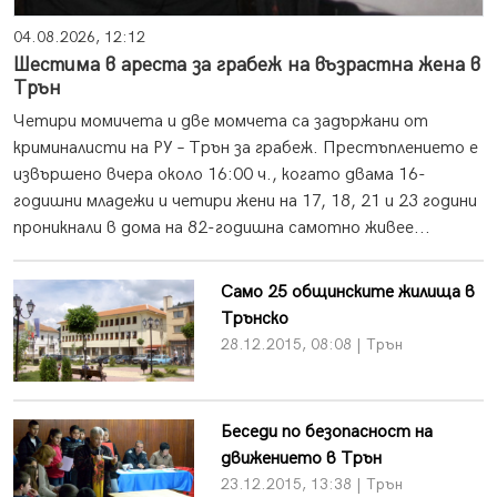
04.08.2026, 12:12
Шестима в ареста за грабеж на възрастна жена в
Трън
Четири момичета и две момчета са задържани от
криминалисти на РУ – Трън за грабеж. Престъплението е
извършено вчера около 16:00 ч., когато двама 16-
годишни младежи и четири жени на 17, 18, 21 и 23 години
проникнали в дома на 82-годишна самотно живее...
Само 25 общинските жилища в
Трънско
28.12.2015, 08:08 | Трън
Беседи по безопасност на
движението в Трън
23.12.2015, 13:38 | Трън