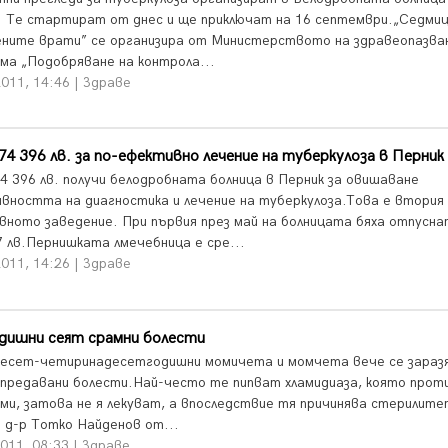
. Те стартират от днес и ще приключат на 16 септември.„Седми
ните врати” се организира от Министерството на здравеопазва
ма „Подобряване на контрола...
011, 14:46 | Здраве
4 396 лв. за по-ефективно лечение на туберкулоза в Перник
4 396 лв. получи белодробната болница в Перник за овишаване
вността на диагностика и лечение на туберкулоза.Това е втори
авното заведение. При първия през май на болницата бяха отпусна
7 лв.Пернишката лмечебница е сре...
011, 14:26 | Здраве
одишни сеят срамни болести
есет-четиринадесетгодишни момичета и момчета вече се зараз
 предавани болести.Най-често те пипват хламидиаза, която прот
ми, затова не я лекуват, а впоследствие тя причинява стерилите
 д-р Тотко Найденов от...
011, 08:33 | Здраве