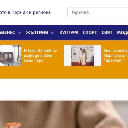
ото в Перник и региона
БИЗНЕС
ЖЪЛТИНИ
КУЛТУРА
СПОРТ
СВЯТ
МОД
И Ники Кънчев се
Ето го нови
разведе тайно
Мартина от
като Геро
"Ергенът"