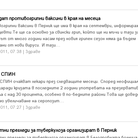
ат противогрипни ваксини в края на месеца
огрипни ваксини в Перник ще има в края на септември, информира
евти.Те ще са основно за свински грип, който ще ни мъчи и тази з
път от много години насам през новия грипен сезон няма да бъдем
ни от нови вируси. И тази...
011, 07:38 | Здраве
а СПИН
 СПИН очакват лекари през следващите месеци. Според неофициа
 заради кризата в последните 2 години употребата на презерватив
ла с над 30 процента, особено в по-бедните райони.Това ще довед
мо увеличаване на серопозит...
011, 07:27 | Здраве
тни прегледи за туберкулоза организират в Перник
тни прегледи за туберкулоза организират в Белодробната болница