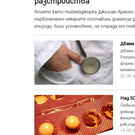
разстройства
Когато като тийнейджърка Джулиан Армихо 
първоначално лекарите поставили диагноза д
епизоди, било установено, че страда от теж
Двама 
Двама 
Регион
форма 
хепати
20.09.2
Над 5
Повече
доклад
жените
рак,съ
19.09.2