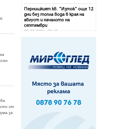
Пернишкият кв. "Изток" още 12
дни без топла вода в края на
ни
август и началото на
септември
09.08.2026, 00:45
Перник дава 20 млн. евро за
сметопочистване
08.08.2026, 00:24
на
усен
Феновете на "Миньор"
превземат Разлог
07.08.2026, 14:52
Ремонтът на ул. "Ален мак" в
Перник е в заключителен етап
07.08.2026, 14:10
зва
 сто от
Фолклорен ансамбъл „Кладница“
дума за
с голямата награда от
фестивал в Полша
07.08.2026, 13:05