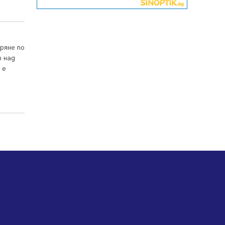
06.08.2026, 07:51
Ето какви забавления ще има
през август в Перник
06.08.2026, 00:48
ряне по
т над
Пернишки експерт за фишинг
 е
измамите: Проверявайте
съмнителните линкове в
bezopasno.net
05.08.2026, 15:42