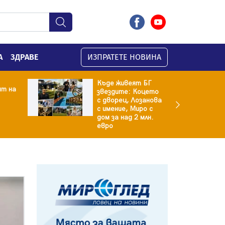
А
ЗДРАВЕ
ИЗПРАТЕТЕ НОВИНА
Къде живеят БГ
ят на
звездите: Коцето
с дворец, Лозанова
с имение, Миро с
дом за над 2 млн.
евро