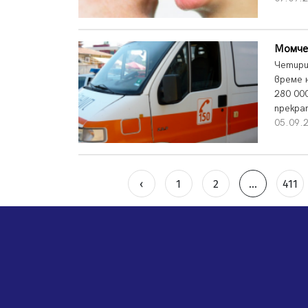
Момче 
Четири
време 
280 00
прекра
05.09.2
‹
1
2
...
411