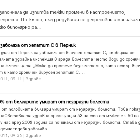
започнала да изпитва тежки промени в настроението,
епресия. По-късно, след редуващи се депресивни и маниакал
ко биполярно ра...
заболяха от хепатит С в Перник
души от Перник са заболели от вирусен хепатит С, съобщиха от
алната здравна инспекция в града.Болестта често води до хронич
на жлтеницата.„Може да протече безсимптомно, като остър вир
т и като хроничен вирусен хепатит С....
011, 09:11 | Здраве
0% от българите умират от незаразни болести
 от половината българи умират от незаразни болести. Това пока
 наСветовната здравна организация.53 на сто от мъжете и 50 на
у нас през 2008 година са починали от незаразни болести. Става 
рдечносъдови заболява...
011, 09:36 | Здраве