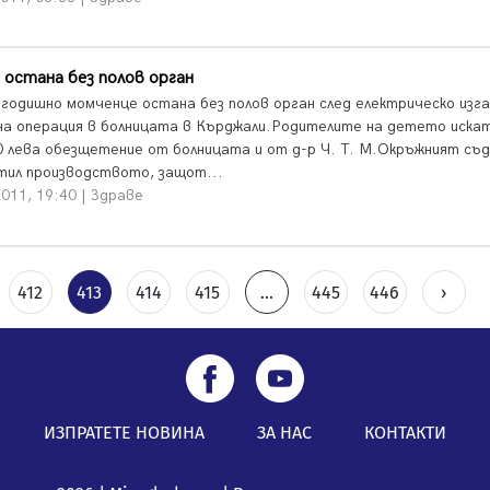
остана без полов орган
годишно момченце остана без полов орган след електрическо изга
на операция в болницата в Кърджали.Родителите на детето иска
0 лева обезщетение от болницата и от д-р Ч. Т. М.Окръжният съд
тил производството, защот...
011, 19:40 | Здраве
412
413
414
415
...
445
446
›
ИЗПРАТЕТЕ НОВИНА
ЗА НАС
КОНТАКТИ