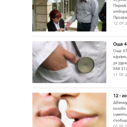
Перник
отворе
Програ
12.09.2
Още 47
Още 47
ефекти
за здр
548 31
11.09.2
12 - г
Дванад
полово
симпто
съобщи
07.09.2