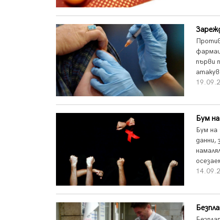
Зарежд
Против
фармац
първи 
атакува
19.09.2
Бум н
Бум на
данни,
намаля
осезае
14.09.2
Безпла
Безпла