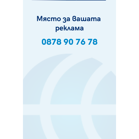
Феновете на "Миньор" превземат Разлог
07.08.2026, 14:52
Ремонтът на ул. "Ален мак" в Перник е в заключителен
етап
07.08.2026, 14:10
Фолклорен ансамбъл „Кладница“ с голямата награда от
фестивал в Полша
07.08.2026, 13:05
Частично бедствено положение в Перник заради
пропаднал път, обслужващ важен обект
07.08.2026, 12:05
Да отговорим на жегите с филм под звездите днес и
утре
07.08.2026, 10:21
Първите крачки в помощ на пенсионерите в Перник,
вече са факт
07.08.2026, 09:18