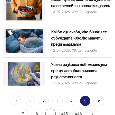
на естествени антиоксиданти
13.07.2026, 09:02 | Здраве
Какво означава, ако винаги се
събуждате няколко минути
преди алармата
12.07.2026, 08:52 | Здраве
Учени разкриха нов механизъм
срещу антибиотичната
резистентност
11.07.2026, 09:05 | Здраве
‹
1
2
3
4
5
6
7
8
...
445
446
›