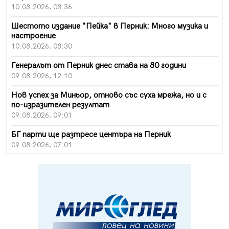
10.08.2026, 08:36
Шестото издание "Пейка" в Перник: Много музика и
настроение
10.08.2026, 08:30
Генералът от Перник днес става на 80 години
09.08.2026, 12:10
Нов успех за Миньор, отново със суха мрежа, но и с
по-изразителен резултат
09.08.2026, 09:01
БГ парти ще разтресе центъра на Перник
09.08.2026, 07:01
Пернишкият кв. "Изток" още 12 дни без топла вода в
края на август и началото на септември
09.08.2026, 00:45
Перник дава 20 млн. евро за сметопочистване
08.08.2026, 00:24