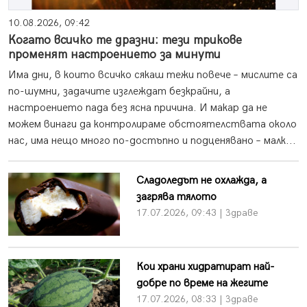
10.08.2026, 09:42
Когато всичко те дразни: тези трикове
променят настроението за минути
Има дни, в които всичко сякаш тежи повече – мислите са
по-шумни, задачите изглеждат безкрайни, а
настроението пада без ясна причина. И макар да не
можем винаги да контролираме обстоятелствата около
нас, има нещо много по-достъпно и подценявано – малк...
Сладоледът не охлажда, а
загрява тялото
17.07.2026, 09:43 | Здраве
Кои храни хидратират най-
добре по време на жегите
17.07.2026, 08:33 | Здраве