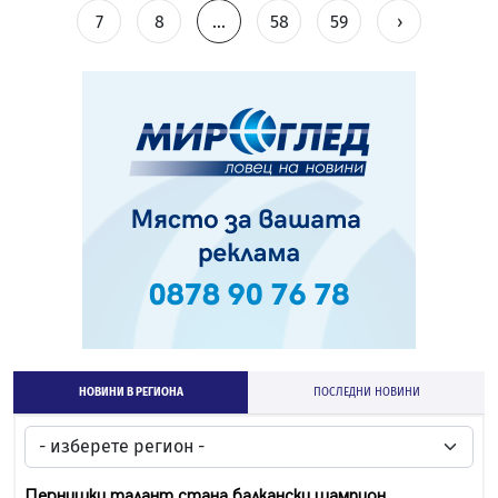
7
8
...
58
59
›
НОВИНИ В РЕГИОНА
ПОСЛЕДНИ НОВИНИ
Пернишки талант стана балкански шампион