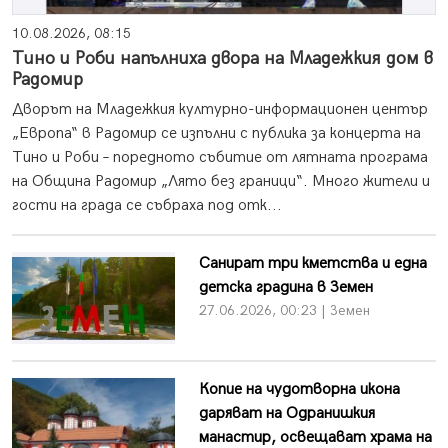
10.08.2026, 08:15
Тино и Роби напълниха двора на Младежкия дом в
Радомир
Дворът на Младежкия културно-информационен център
„Европа“ в Радомир се изпълни с публика за концерта на
Тино и Роби – поредното събитие от лятната програма
на Община Радомир „Лято без граници“. Много жители и
гости на града се събраха под отк...
Санират три кметства и една
детска градина в Земен
27.06.2026, 00:23 | Земен
Копие на чудотворна икона
даряват на Одранишкия
манастир, освещават храма на