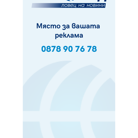
Шестото издание "Пейка" в Перник: Много музика и
настроение
10.08.2026, 08:30
Генералът от Перник днес става на 80 години
09.08.2026, 12:10
Нов успех за Миньор, отново със суха мрежа, но и с
по-изразителен резултат
09.08.2026, 09:01
БГ парти ще разтресе центъра на Перник
09.08.2026, 07:01
Пернишкият кв. "Изток" още 12 дни без топла вода в
края на август и началото на септември
09.08.2026, 00:45
Перник дава 20 млн. евро за сметопочистване
08.08.2026, 00:24
Феновете на "Миньор" превземат Разлог