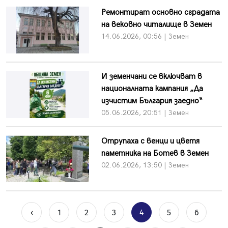
Ремонтират основно сградата
на вековно читалище в Земен
14.06.2026, 00:56 | Земен
И земенчани се включват в
националната кампания „Да
изчистим България заедно“
05.06.2026, 20:51 | Земен
Отрупаха с венци и цветя
паметника на Ботев в Земен
02.06.2026, 13:50 | Земен
‹
1
2
3
4
5
6