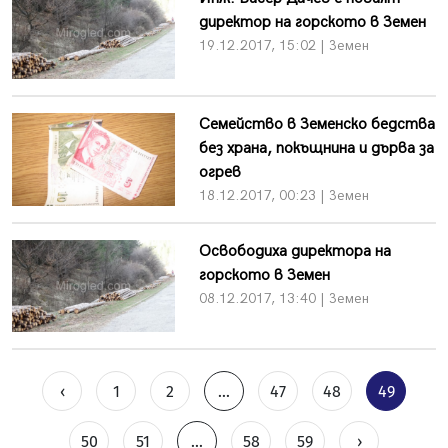
директор на горското в Земен
19.12.2017, 15:02 | Земен
Семейство в Земенско бедства
без храна, покъщнина и дърва за
огрев
18.12.2017, 00:23 | Земен
Освободиха директора на
горското в Земен
08.12.2017, 13:40 | Земен
‹
1
2
...
47
48
49
50
51
...
58
59
›