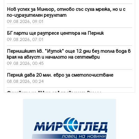
Нов успех за Миньор, отново със суха мрежа, но и с
по-изразителен резултат
09.08.2026, 09:01
БГ парти ще разтресе центъра на Перник
09.08.2026, 07:01
Пернишкият кв. "Изток" още 12 дни без топла вода в
края на август и началото на септември
09.08.2026, 00:45
Перник дава 20 млн. евро за сметопочистване
08.08.2026, 00:24
Феновете на "Миньор" превземат Разлог
07.08.2026, 14:52
Ремонтът на ул. "Ален мак" в Перник е в заключителен
етап
07.08.2026, 14:10
Фолклорен ансамбъл „Кладница“ с голямата награда от