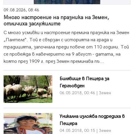
09.08.2026, 08:46
Много настроение на празника на Земен,
отличиха заслужилите
С много усмивки и настроение премина празника на Земен
„Пантеле“. Той е свързан с историята на града и
традицията, започнала преди повече от 110 години. Той
се провежда в навечерието на 9 август - датата, на
която през 1909 г. през Земен преминава пъ...
Билявище в Пещера за
Гергьовден
06.05.2018, 00:46 | Земен
Уникална изложба подредиха в
Пещера
04.05.2018, 00:15 | Земен