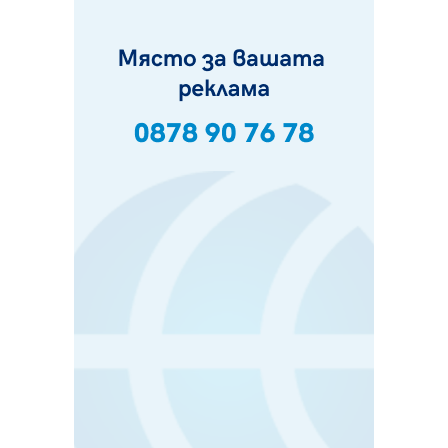
фестивал в Полша
07.08.2026, 13:05
Частично бедствено положение в Перник заради
пропаднал път, обслужващ важен обект
07.08.2026, 12:05
Да отговорим на жегите с филм под звездите днес и
утре
07.08.2026, 10:21
Първите крачки в помощ на пенсионерите в Перник,
вече са факт
07.08.2026, 09:18
Пак ограничават камионите по магистралите в петък
и неделя. Ето обходните маршрути
07.08.2026, 07:55
Ето какво вдъхнови Здравка Евтимова за новата ѝ
книга
07.08.2026, 00:11