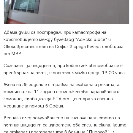
Двама души са пострадали при катастрофа на
кръстовището между булевард "Ломско шосе" и
Околовръстния път на София в сряда вечер, съобщиха
от МВР.
Сигналът за инцидента, при който лек автомобил се е
преобърнал на пътя, е постъпил малко преди 19:00 часа.
Жена на 38 години е с травма на главата и ръката, а
момиченце на 11 години е с множество наранявания и
комоцио, съобщиха за БТА от Центъра за спешна
медицинска помощ в София.
Веднага след получаването на сигнала на мястото на
пътния инцидент са изпратени два спешни екипа, които
са откарали пострадалите в болница "Пирогов". /