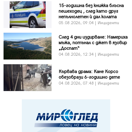
15-годишна без книжка блъсна
пешеходец , след като друг
непълнолетен ѝ дал колата
05.08.2026, 09:04 | Инциденти
След 4 дни издирване: Намериха
мъжа, потънал с джет в язовир
„Доспат“
04.08.2026, 12:34 | Инциденти
Кървава драма: Кане Корсо
обезобрази 6-годишно дете
04.08.2026, 07:48 | Инциденти