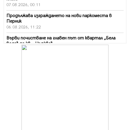
07.08.2026, 00:11
Продължава изграждането на нови паркоместа в
Перник
06.08.2026, 11:22
Върви почистване на главен път от квартал „Бела
вода“ до кв. „Църква“
06.08.2026, 10:57
Четири сигнала до пожарната в Перник за денонощие,
пожарникарите призовават към повишено внимание
06.08.2026, 09:43
Много заразен вирус върлува в Перник
06.08.2026, 09:28
Проверки за спазване правилата за пожарна
безопасност по време на жътвената кампания в
Перник
06.08.2026, 07:51
Ето какви забавления ще има през август в Перник