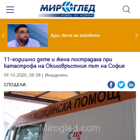
 До 90 часа месечно във фейсбук и инстаграм за непълнолетни
Азис скочи на гейовете
11-годишно дете и жена пострадаха при
катастрофа на Околовръстния път на София
09.10.2025, 08:08 | Инциденти
СПОДЕЛИ: