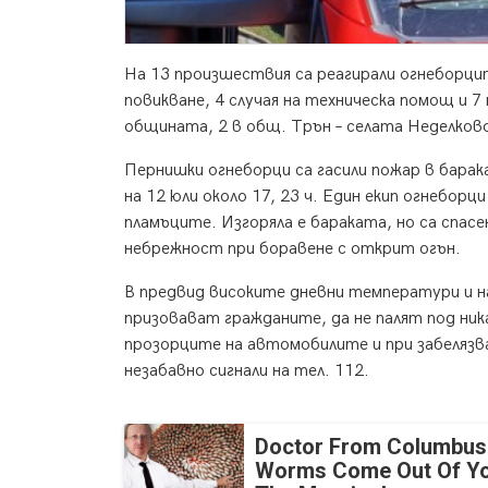
На 13 произшествия са реагирали огнеборци
повикване, 4 случая на техническа помощ и 7
общината, 2 в общ. Трън – селата Неделково
Пернишки огнеборци са гасили пожар в барака
на 12 юли около 17, 23 ч. Един екип огнебор
пламъците. Изгоряла е бараката, но са спас
небрежност при боравене с открит огън.
В предвид високите дневни температури и 
призовават гражданите, да не палят под ника
прозорците на автомобилите и при забелязва
незабавно сигнали на тел. 112.
Doctor From Columbus
Worms Come Out Of Yo