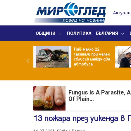
Актуалн
ОБЩИНИ
ПОЛИТИКА
БЪЛГАРИЯ
нският
Най-малко 22
зидент: Искаме
загинали при челен
разумение със
сблъсък между два
 , но без
автобуса
промиси
Fungus Is A Parasite, 
Of Plain...
13 пожара през уикенда в 