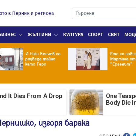
ото в Перник и региона
БИЗНЕС
ЖЪЛТИНИ
КУЛТУРА
СПОРТ
СВЯТ
МОД
И Ники Кънчев се
Ето го нови
разведе тайно
Мартина от
като Геро
"Ергенът"
And It Dies From A Drop
One Teasp
Body Die I
Пернишко, изгоря барака