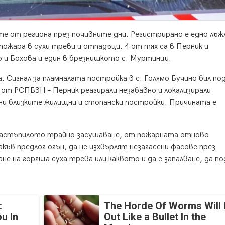
те от региона през почивните дни. Регистрирано е едно лъж
 пожара в сухи треви и отпадъци. 4 от тях са в Перник и
 и Бохова и един в брезнишкото с. Муртинци.
. Сигнал за пламналата постройка в с. Голямо Бучино бил по
ци от РСПБЗН – Перник реагирали незабавно и локализирали
ени близките жилищни и стопански постройки. Причината е
настъпилото трайно засушаване, от пожарната отново
къв предлог огън, да не изхвърлят незагасени фасове през
не на горяща суха трева или каквото и да е запалване, да п
:
The Horde Of Worms Will 
u In
Out Like a Bullet In the