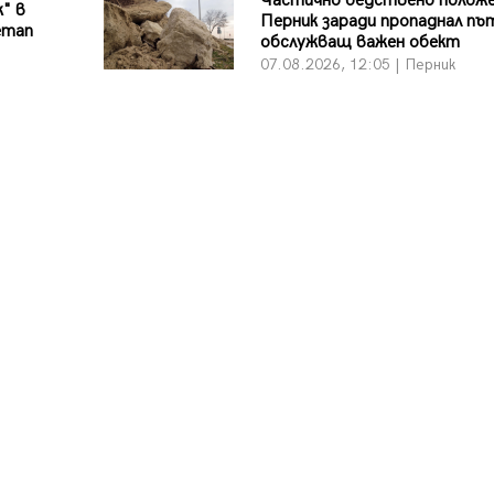
Частично бедствено положе
к" в
Перник заради пропаднал пъ
етап
обслужващ важен обект
07.08.2026, 12:05 | Перник