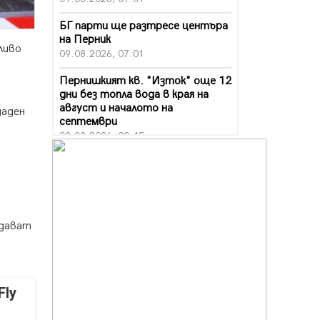
БГ парти ще разтресе центъра
на Перник
ливо
09.08.2026, 07:01
Пернишкият кв. "Изток" още 12
дни без топла вода в края на
август и началото на
даден
септември
09.08.2026, 00:45
Перник дава 20 млн. евро за
сметопочистване
08.08.2026, 00:24
Феновете на "Миньор"
одават
превземат Разлог
07.08.2026, 14:52
Ремонтът на ул. "Ален мак" в
Перник е в заключителен етап
Fly
07.08.2026, 14:10