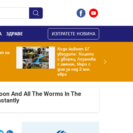
А
ЗДРАВЕ
ИЗПРАТЕТЕ НОВИНА
Къде живеят БГ
ят на
звездите: Коцето
с дворец, Лозанова
с имение, Миро с
дом за над 2 млн.
евро
oon And All The Worms In The
nstantly