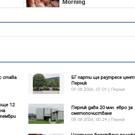
Morning
с става
БГ парти ще разтресе цент
Перник
09.08.2026, 07:01 | Перник
още 12
Перник дава 20 млн. евро за
 на
сметопочистване
птември
08.08.2026, 00:24 | Перник