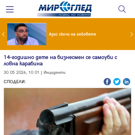
 До 90 часа месечно във фейсбук и инстаграм за непълнолетни
Азис скочи на гейовете
14-годишно дете на бизнесмен се самоуби с
ловна карабина
30.05.2026, 10:01 | Инциденти
СПОДЕЛИ: