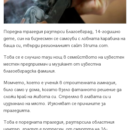
Поредна трагедия разтърси Благоевград, 14-годишно
дете, син на бизнесмен се самоуби с ловната карабина на
баща си, твърди регионалният сайт Struma.com.
Това се е случило тази нощ в семейството на известен
местен предприемач и музикант от известна
благоевградска фамилия.
Момчето, което е ученик в строителната гимназия,
било само у дома, когато взело фаталното решение да
сложи край на живота си. Стреляло в главата си и
издъхнало на място. Изясняват се причините за
трагедията.
Това е поредната трагедия, разтърсила областния
център, градът е потресен от смъртта на 16-