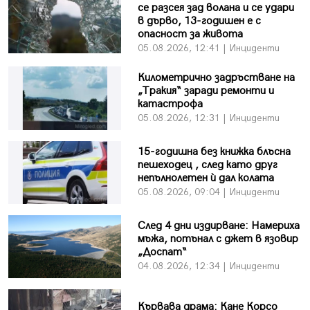
се разсея зад волана и се удари
в дърво, 13-годишен е с
опасност за живота
05.08.2026, 12:41 | Инциденти
Километрично задръстване на
„Тракия“ заради ремонти и
катастрофа
05.08.2026, 12:31 | Инциденти
15-годишна без книжка блъсна
пешеходец , след като друг
непълнолетен ѝ дал колата
05.08.2026, 09:04 | Инциденти
След 4 дни издирване: Намериха
мъжа, потънал с джет в язовир
„Доспат“
04.08.2026, 12:34 | Инциденти
Кървава драма: Кане Корсо