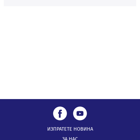
мрежата на „ВиК“ в Перник
05.08.2026, 11:22
След сигнали: Санкции за шумни младежи и
предупреждения заради тормоз над жена в Перник
05.08.2026, 10:03
Непълнолетни с електрически тротинетки
санкционирани при нощна проверка в Перник
05.08.2026, 10:00
ИЗПРАТЕТЕ НОВИНА
ЗА НАС