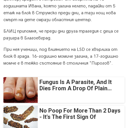
годишната Ивана, която загина нелепо, падайки от 5
етаж на блок в Струмско преди дни, а тази нощ нова
смърт на дете смрази областния център.
БЛИЦ припомня, че преди дни друга трагедия с деца се
разигра в Благоевград.
При нея ученици, под влиянието на LSD се хвърлиха от
блок в града. 16-годишно момиче загина, а 17-годишно
момче е в тежко състояние в столичния "Пирогов".
Fungus Is A Parasite, And It
Dies From A Drop Of Plain...
No Poop For More Than 2 Days
- It's The First Sign Of