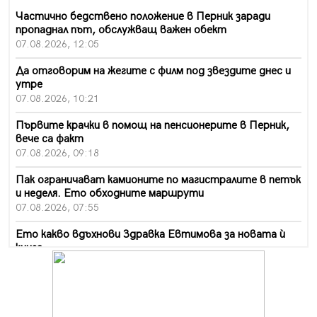
Частично бедствено положение в Перник заради
пропаднал път, обслужващ важен обект
07.08.2026, 12:05
Да отговорим на жегите с филм под звездите днес и
утре
07.08.2026, 10:21
Първите крачки в помощ на пенсионерите в Перник,
вече са факт
07.08.2026, 09:18
Пак ограничават камионите по магистралите в петък
и неделя. Ето обходните маршрути
07.08.2026, 07:55
Ето какво вдъхнови Здравка Евтимова за новата ѝ
книга
07.08.2026, 00:11
Продължава изграждането на нови паркоместа в
Перник
06.08.2026, 11:22