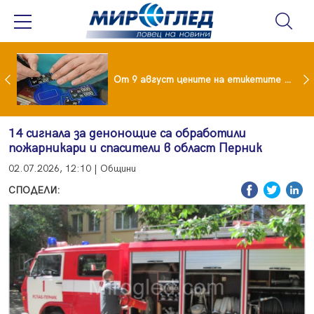
 за изграждане на 13-етажна "мегаджамия" разгневи жителите на Лондон
От 9 август цените на етикетите само в евро
14 сигнала за денонощие са обработили
пожарникари и спасители в област Перник
02.07.2026, 12:10 | Общини
СПОДЕЛИ: