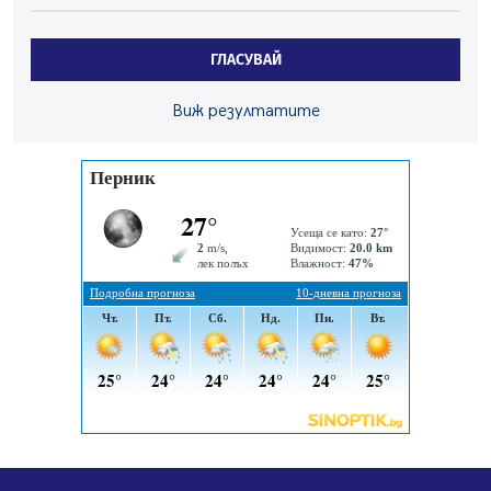
Здравният министър Катя Ивкова и депутата от
Перник Мартин Жлябинков обходиха здравни
ГЛАСУВАЙ
заведения в Перник
05.08.2026, 09:06
Виж резултатите
Извънредният и пълномощен посланик на Иран на
посещение в музея в Перник
05.08.2026, 09:02
Млади мъже от Перник в инициатива „Перник
подкрепя своите пенсионери“
05.08.2026, 08:57
5 случая на хепатит от началото на юли до сега в
Перник
05.08.2026, 00:32