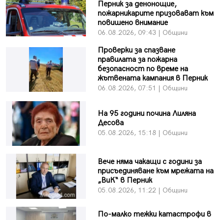
Перник за денонощие,
пожарникарите призовават към
повишено внимание
06.08.2026, 09:43 | Общини
Проверки за спазване
правилата за пожарна
безопасност по време на
жътвената кампания в Перник
06.08.2026, 07:51 | Общини
На 95 години почина Лиляна
Десова
05.08.2026, 15:18 | Общини
Вече няма чакащи с години за
присъединяване към мрежата на
„ВиК“ в Перник
05.08.2026, 11:22 | Общини
По-малко тежки катастрофи в