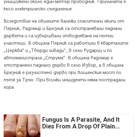
унищожени около един метър проводник. Причината е
късо електрическо съединение.
Вследствие на обилните валежи спасителни екипи от
Перник, Радомир и Брезник са отстранявали паднали
дървета и са извършвали отводняване на пътни
участъци. В община Перник са работили в кварталите
„Църква“ и „Твърди ливади“, в село Рударци и по
автомагистрала „Струма“. В община Радомир е
отстранено паднало дърво в село Извор, а в община
Брезник е разчистено дърво при Кощенския мост по
пътя за Трън. При всички инциденти няма пострадали
хора.
Fungus Is A Parasite, And It
Dies From A Drop Of Plain...