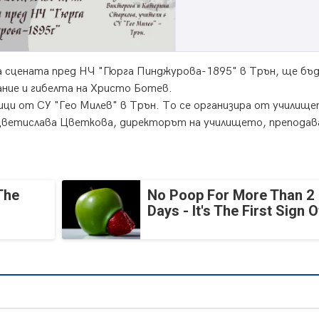
 на сцената пред НЧ "Гюрга Пинджурова-1895" в Трън, ще бъ
ние и гибелта на Христо Ботев.
ци от СУ "Гео Милев" в Трън. То се организира от училище
ветислава Цветкова, директорът на училището, преподав
The
No Poop For More Than 2
Days - It's The First Sign O