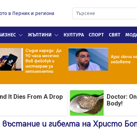
ото в Перник и региона
БИЗНЕС
ЖЪЛТИНИ
КУЛТУРА
СПОРТ
СВЯТ
МОД
Съдия нареди: До
90 часа месечно
Азис скочи н
във фейсбук и
гейовете
инстаграм за
непълнолетни
And It Dies From A Drop
Doctor: On
Body!
о въстание и гибелта на Христо Бо