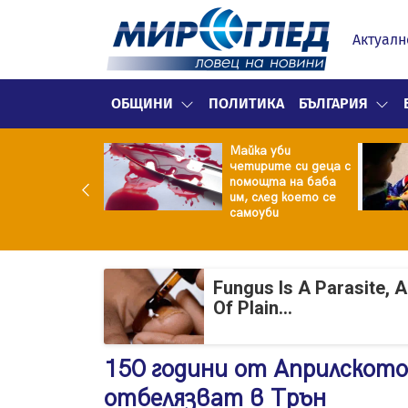
Актуалн
ОБЩИНИ
ПОЛИТИКА
БЪЛГАРИЯ
ф.Кантарджиев:
Майка уби
ете се от
четирите си деца с
арите и полово
помощта на баба
даваните
им, след което се
екции
самоуби
Fungus Is A Parasite, 
Of Plain...
150 години от Априлскот
отбелязват в Трън