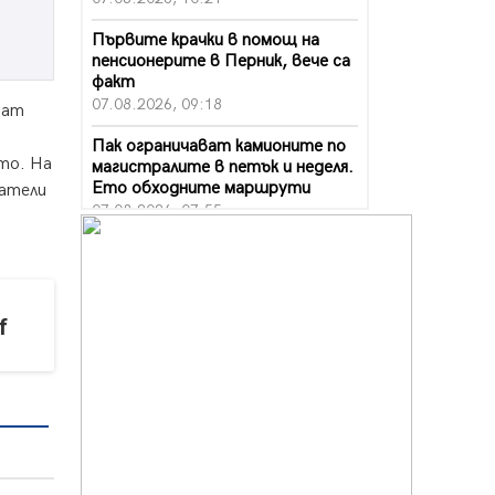
Първите крачки в помощ на
пенсионерите в Перник, вече са
факт
07.08.2026, 09:18
дат
Пак ограничават камионите по
то. На
магистралите в петък и неделя.
Ето обходните маршрути
атели
07.08.2026, 07:55
Ето какво вдъхнови Здравка
Евтимова за новата ѝ книга
07.08.2026, 00:11
f
Продължава изграждането на
нови паркоместа в Перник
06.08.2026, 11:22
Върви почистване на главен път
от квартал „Бела вода“ до кв.
„Църква“
06.08.2026, 10:57