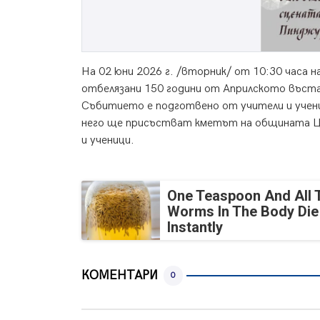
На 02 юни 2026 г. /вторник/ от 10:30 часа
отбелязани 150 години от Априлското въста
Събитието е подготвено от учители и учени
него ще присъстват кметът на общината Ц
и ученици.
One Teaspoon And All 
Worms In The Body Die
Instantly
КОМЕНТАРИ
0