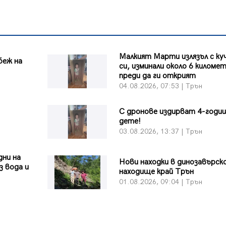
Малкият Марти излязъл с к
беж на
си, изминали около 6 киломе
преди да ги открият
04.08.2026, 07:53 | Трън
С дронове издирват 4-годи
дете!
03.08.2026, 13:37 | Трън
дни на
Нови находки в динозавърс
з вода и
находище край Трън
01.08.2026, 09:04 | Трън