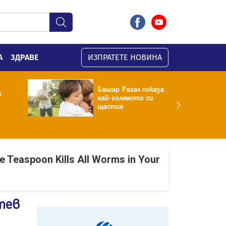
А
ЗДРАВЕ
ИЗПРАТЕТЕ НОВИНА
Башар Рахал показа
а
най-голямото си
щастие
e Teaspoon Kills All Worms in Your
тев