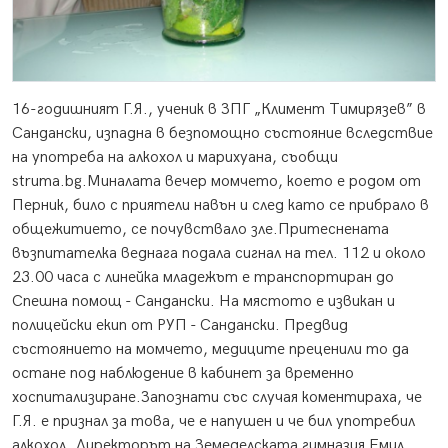
16-годишният Г.Я., ученик в ЗПГ „Климент Тимирязев” в
Сандански, изпадна в безпомощно състояние вследствие
на употреба на алкохол и марихуана, съобщи
struma.bg.
Миналата вечер момчето, което е родом от
Перник, било с приятели навън и след като се прибрало в
общежитието, се почувствало зле.Притеснената
възпитателка веднага подала сигнал на тел. 112 и около
23.00 часа с линейка младежът е транспортиран до
Спешна помощ - Сандански. На мястото е извикан и
полицейски екип от РУП - Сандански. Предвид
състоянието на момчето, медиците преценили то да
остане под наблюдение в кабинет за временно
хоспитализиране.Запознати със случая коментираха, че
Г.Я. е признал за това, че е напушен и че бил употребил
алкохол. Директорът на Земеделската гимназия Емил