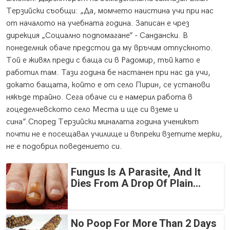
Терзийски съобщи: „Да, момчето наистина учи при нас
от началото на учебната година. Записан е чрез
дирекция „Социално подпомагане” - Сандански. В
понеделник обаче предстои да му връчим отпускното.
Той е живял преди с баща си в Радомир, тъй като е
работил там. Тази година бе настанен при нас да учи,
докато бащата, който е от село Пирин, се установи
някъде трайно. Сега обаче си е намерил работа в
гоцеделчевското село Места и ще си вземе и
сина”.Според Терзийски миналата година ученикът
почти не е посещавал училище и въпреки взетите мерки,
не е подобрил поведението си.
Fungus Is A Parasite, And It
Dies From A Drop Of Plain...
No Poop For More Than 2 Days