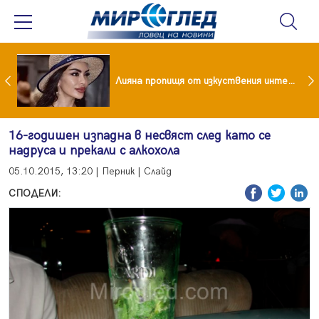
Популярен риалити герой заряза жена си заради друга
Лияна пропищя от изкуствения интелект
16-годишен изпадна в несвяст след като се
надруса и прекали с алкохола
05.10.2015, 13:20 | Перник | Слайд
СПОДЕЛИ: