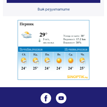
05.08.2026, 14:57
Виж резултатите
Звезди от световна сцена в Перник ще пеят на
Пернишката крепост
05.08.2026, 14:01
„Топлофикация Перник“ напредва с дигитализацията
на отчетния процес
05.08.2026, 11:48