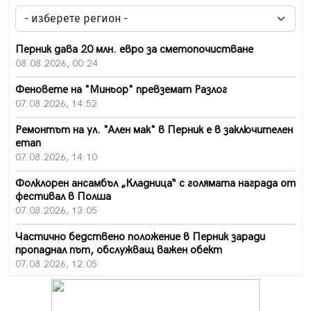
Перник дава 20 млн. евро за сметопочистване
08.08.2026, 00:24
Феновете на "Миньор" превземат Разлог
07.08.2026, 14:52
Ремонтът на ул. "Ален мак" в Перник е в заключителен
етап
07.08.2026, 14:10
Фолклорен ансамбъл „Кладница“ с голямата награда от
фестивал в Полша
07.08.2026, 13:05
Частично бедствено положение в Перник заради
пропаднал път, обслужващ важен обект
07.08.2026, 12:05
Да отговорим на жегите с филм под звездите днес и
утре