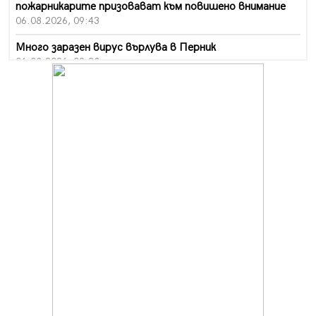
пожарникарите призовават към повишено внимание
06.08.2026, 09:43
Много заразен вирус върлува в Перник
06.08.2026, 09:28
Проверки за спазване правилата за пожарна
безопасност по време на жътвената кампания в
Перник
06.08.2026, 07:51
Ето какви забавления ще има през август в Перник
06.08.2026, 00:48
Пернишки експерт за фишинг измамите:
Проверявайте съмнителните линкове в bezopasno.net
05.08.2026, 15:42
На 95 години почина Лиляна Десова
05.08.2026, 15:18
Радев: Работи се активно за запазването на
средствата по Плана за справедлив преход за