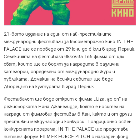
21-вото издание на един от най-престижните
международни фестивали за късометражно кино IN THE
PALACE ще се проведе от 29 юни до 6 юли в град Перник.
Селекцията на фестивала включва 165 филма от цял
свят, които ще се борят за наградите в различни
категории, определени от международно жури и
публиката. Домакин на всички събития ще бъде
Дворецът на културата в град Перник.
Фестивалът ще бъде открит с филма „Liza, go on” на
режисьорката Нана Джанелидзе, която е носител на
награди от филмовия фестивал в Кан, както и от други
престижни международни конкурси. Традиционно освен
конкурсната програма, IN THE PALACE ще представи
питчинг форум FILMER FORCE PITCH с награден фонд