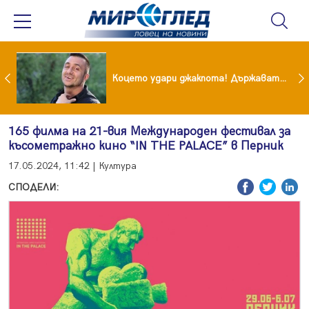
преди бурята! Защо Саня Армутлиева продължава да мълчи за раздялата с Дара?
Коцето удари джакпота! Държавата му плаща 95 000 евро
165 филма на 21-вия Международен фестивал за
късометражно кино “IN THE PALACE” в Перник
17.05.2024, 11:42 | Култура
СПОДЕЛИ: