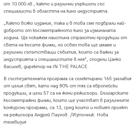
от 10 000 лв., както и различни уъркшопи със
специалисти в областта на кино индустрията.
„Както всяко издание, така и в това сме подбрали най-
доброто от късометражното кино за изминалата
година. Ще покажем наистина страхотни продукции от
света на късите филми, но освен това ще имаме и
различни съпътстващи събития, които са важни за
индустрията и специалистите в нея“, сподели Цанко
Василев, директор на IN THE PALACE.
В състезателната програма са селектирани 165 заглавия
от целия свят, като над 80% от тях са европейски
продукции, а цели 57 са на жени режисьори. Българските
късометражни филми, които ще участват в различните
конкурсни програми, са 13, сред които и новият проект
на режисьора Андрей Паунов. /Източник: Нова
телевизия