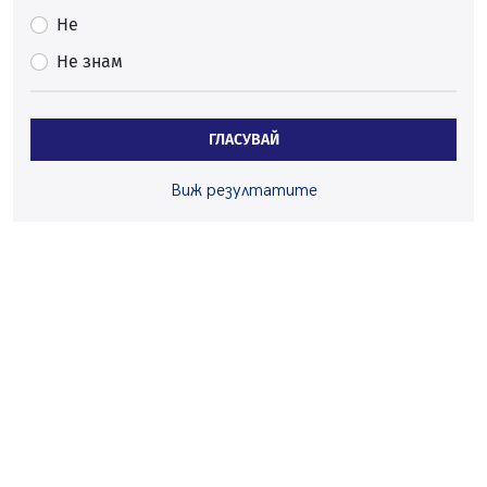
Непълнолетни с електрически тротинетки
Не
санкционирани при нощна проверка в Перник
Не знам
05.08.2026, 10:00
По-малко тежки катастрофи в Пернишко от
началото на годината
ГЛАСУВАЙ
05.08.2026, 09:30
Здравният министър Катя Ивкова и депутата от
Виж резултатите
Перник Мартин Жлябинков обходиха здравни
заведения в Перник
05.08.2026, 09:06
Извънредният и пълномощен посланик на Иран на
посещение в музея в Перник
05.08.2026, 09:02
Млади мъже от Перник в инициатива „Перник
подкрепя своите пенсионери“
05.08.2026, 08:57