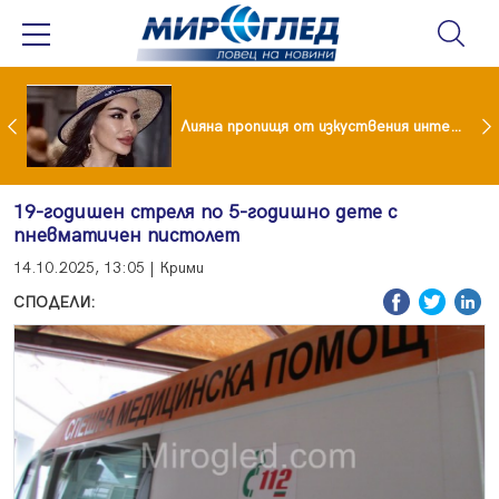
Популярен риалити герой заряза жена си заради друга
Лияна пропищя от изкуствения интелект
19-годишен стреля по 5-годишно дете с
пневматичен пистолет
14.10.2025, 13:05 | Крими
СПОДЕЛИ: