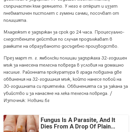
съпричастен към деянието. У него е открит и иззет
пневматичен пистолет с гумени сачми, посочват от
полицията.
Младежът е задържан за срок до 24 часа. Процесуално-
следствените действия по случая продължават в
рамките на образуваното досъдебно производство.
През март т. г. ямболски полицаи задържаха 32-годишен
мъж за нанесена телесна повреда в условия на домашно
насилие. Районната прокуратура в града повдигна две
обвинения на 32-годишния мъж, който нанесе побой на
30-годишната си приятелка. Обвиненията са за закана за
убийство и за нанасяне на лека телесна повреда. /
Източник: Новини.бг
Fungus Is A Parasite, And It
Dies From A Drop Of Plain...