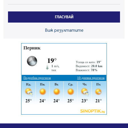
05.08.2026, 15:42
На 95 години почина Лиляна Десова
ГЛАСУВАЙ
05.08.2026, 15:18
Радев: Работи се активно за запазването на
Виж резултатите
средствата по Плана за справедлив преход за
въглищните райони
05.08.2026, 14:57
Звезди от световна сцена в Перник ще пеят на
Пернишката крепост
05.08.2026, 14:01