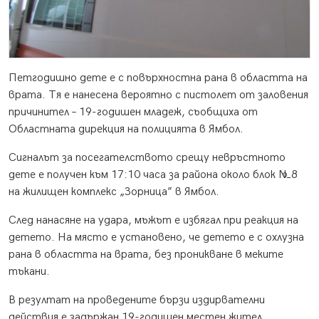
Петгодишно дете е с повърхностна рана в областта на
врата. Тя е нанесена вероятно с пистолет от заловения
причинител – 19-годишен младеж, съобщиха от
Областната дирекция на полицията в Ямбол.
Сигналът за посегателството срещу невръстното
дете е получен към 17:10 часа за района около блок №8
на жилищен комплекс „Зорница” в Ямбол.
След нанасяне на удара, мъжът е избягал при реакция на
детето. На място е установено, че детето е с охлузна
рана в областта на врата, без проникване в меките
тъкани.
В резултат на проведените бързи издирвателни
действия е задържан 19-годишен местен жител,