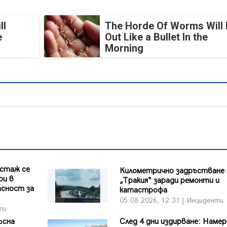
ll
The Horde Of Worms Will 
e
Out Like a Bullet In the
Morning
 стаж се
Километрично задръстване 
ри в
„Тракия“ заради ремонти и
асност за
катастрофа
05.08.2026, 12:31 | Инциденти
ти
ъсна
След 4 дни издирване: Намер