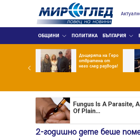
Актуалн
ОБЩИНИ
ПОЛИТИКА
БЪЛГАРИЯ
ор Батков
Дъщерята на Геро
жи дъщеря си
отвратена от
ина!
него след развода!
Fungus Is A Parasite, 
Of Plain...
2-годишно дете беше поме