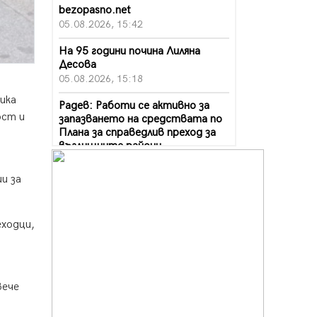
bezopasno.net
05.08.2026, 15:42
На 95 години почина Лиляна
Десова
05.08.2026, 15:18
ика
Радев: Работи се активно за
ост и
запазването на средствата по
Плана за справедлив преход за
въглищните райони
05.08.2026, 14:57
и за
Звезди от световна сцена в
Перник ще пеят на Пернишката
крепост
еходци,
05.08.2026, 14:01
„Топлофикация Перник“
напредва с дигитализацията на
отчетния процес
вече
05.08.2026, 11:48