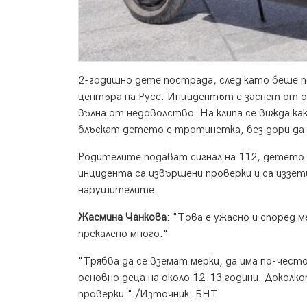
2-годишно дете пострада, след като беше 
центъра на Русе. Инцидентът е заснет от о
вълна от недоволство. На клипа се вижда к
блъскат детето с тротинетка, без дори да
Родителите подават сигнал на 112, детето 
инцидента са извършени проверки и са иззе
нарушителите.
Жасмина Чанкова
: "Това е ужасно и според
прекалено много."
"Трябва да се вземат мерки, да има по-често
основно деца на около 12-13 години. Докол
проверки." /Източник: БНТ