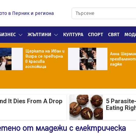
ото в Перник и региона
БИЗНЕС
ЖЪЛТИНИ
КУЛТУРА
СПОРТ
СВЯТ
МОД
Щерката на Иван и
Анна Шермин
Вихра се превърна
прехваленот
в красива
гадже
госпожица
And It Dies From A Drop
5 Parasite
Eating Rig
тено от младежи с електрическа