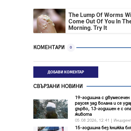
The Lump Of Worms Wi
Come Out Of You In Th
Morning. Try It
КОМЕНТАРИ
0
ДОБАВИ КОМЕНТАР
СВЪРЗАНИ НОВИНИ
19-годишна с двумесечен
разсея зад волана и се уда
дърво, 13-годишен е с оп
живота
05.08.2026, 12:41 | Инциден
15-годишна без книжка бл