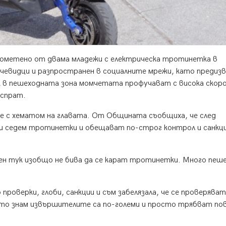
пометено от двама младежи с електрическа тротинетка в
чевидци и разпространен в социалните мрежи, като предизв
ак в пешеходната зона момчетата профучават с висока скор
 спрат.
е с хематом на главата. От Общината съобщиха, че след
ти седем тротинетки и обещават по-строг контрол и санкци
 мен тук изобщо не бива да се карат тротинетки. Много пеш
 проверки, глоби, санкции и съм забелязала, че се проверяват
кото знам извършителите са по-големи и просто трябват по