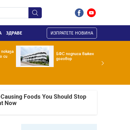
А
ЗДРАВЕ
ИЗПРАТЕТЕ НОВИНА
 показа
БФC подписа важен
о си
договор
-Causing Foods You Should Stop
ht Now