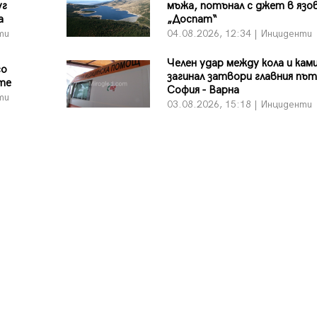
уг
мъжа, потънал с джет в язо
а
„Доспат“
ти
04.08.2026, 12:34 | Инциденти
Челен удар между кола и кам
со
загинал затвори главния път
те
София - Варна
ти
03.08.2026, 15:18 | Инциденти