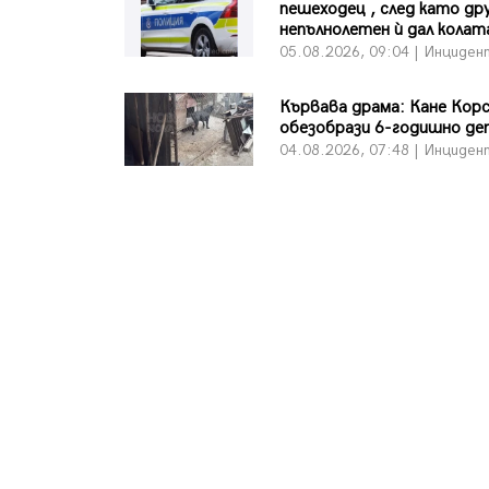
пешеходец , след като др
непълнолетен ѝ дал колат
05.08.2026, 09:04 | Инциден
Кървава драма: Кане Кор
обезобрази 6-годишно де
04.08.2026, 07:48 | Инциден