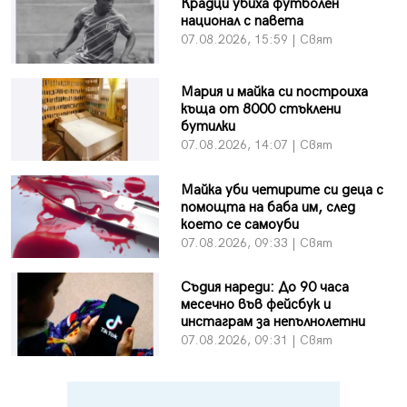
Крадци убиха футболен
национал с павета
07.08.2026, 15:59 | Свят
Мария и майка си построиха
къща от 8000 стъклени
бутилки
07.08.2026, 14:07 | Свят
Майка уби четирите си деца с
помощта на баба им, след
което се самоуби
07.08.2026, 09:33 | Свят
Съдия нареди: До 90 часа
месечно във фейсбук и
инстаграм за непълнолетни
07.08.2026, 09:31 | Свят