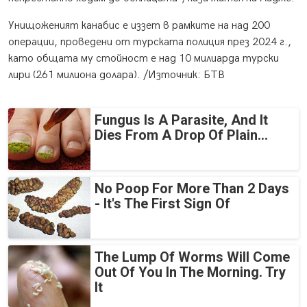
Унищоженият канабис е иззет в рамките на над 200
операции, проведени от турската полиция през 2024 г.,
като общата му стойност е над 10 милиарда турски
лири (261 милиона долара). /Източник: БТВ
Fungus Is A Parasite, And It
Dies From A Drop Of Plain...
No Poop For More Than 2 Days
- It's The First Sign Of
The Lump Of Worms Will Come
Out Of You In The Morning. Try
It