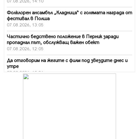
07.08.2026, 14:10
Фолклорен ансамбъл „Кладница“ с голямата награда от
фестивал в Полша
07.08.2026, 13:05
Частично бедствено положение в Перник заради
пропаднал път, обслужващ важен обект
07.08.2026, 12:05
Да отговорим на жегите с филм под звездите днес и
утре
07.08.2026, 10:21
Първите крачки в помощ на пенсионерите в Перник,
вече са факт
07.08.2026, 09:18
Пак ограничават камионите по магистралите в петък
и неделя. Ето обходните маршрути
07.08.2026, 07:55
Ето какво вдъхнови Здравка Евтимова за новата ѝ
книга