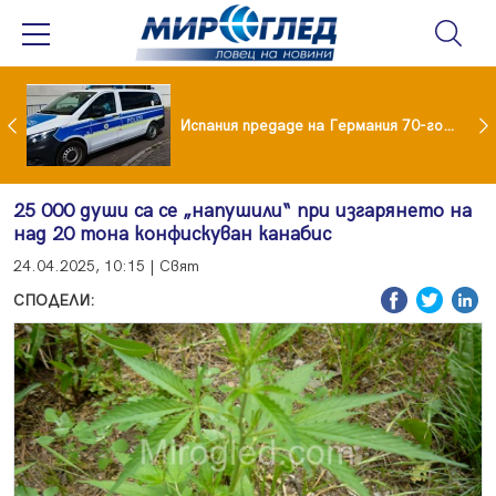
Нови пътни такси в Румъния от 31 август: Колко ще плащат камионите и колите
Испания предаде на Германия 70-годишен заподозрян за банков обир
25 000 души са се „напушили“ при изгарянето на
над 20 тона конфискуван канабис
24.04.2025, 10:15 | Свят
СПОДЕЛИ: