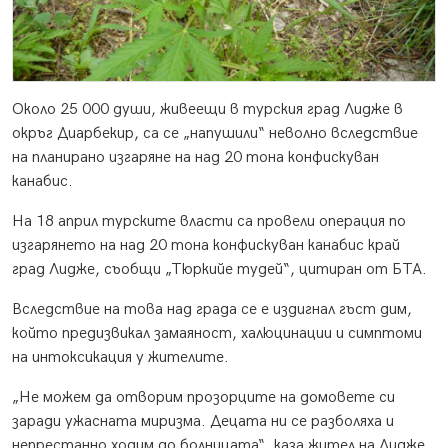
Около 25 000 души, живеещи в турския град Лидже в
окръг Диарбекир, са се „напушили“ неволно вследствие
на планирано изгаряне на над 20 тона конфискуван
канабис.
На 18 април турските власти са провели операция по
изгарянето на над 20 тона конфискуван канабис край
град Лидже, съобщи „Тюркийе тудей“, цитиран от БТА.
Вследствие на това над града се е издигнал гъст дим,
който предизвикал замаяност, халюцинации и симптоми
на интоксикация у жителите.
„Не можем да отворим прозорците на домовете си
заради ужасната миризма. Децата ни се разболяха и
непрестанно ходим до болницата“, каза жител на Лидже.