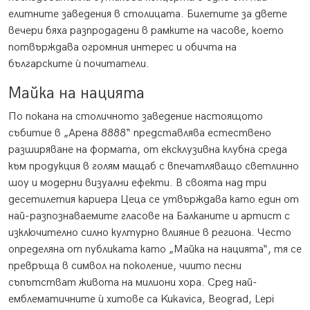
елитните заведения в столицата. Билетите за двете
вечери бяха разпродадени в рамките на часове, което
потвърждава огромния интерес и обичта на
българските ѝ почитатели.
Майка на нацията
По покана на столичното заведение настоящото
събитие в „Арена 8888“ представлява естествено
разширяване на формата, от ексклузивна клубна среда
към продукция в голям мащаб с впечатляващо светлинно
шоу и модерни визуални ефекти. В своята над три
десетилетия кариера Цеца се утвърждава като един от
най-разпознаваемите гласове на Балканите и артист с
изключително силно културно влияние в региона. Често
определяна от публиката като „Майка на нацията“, тя се
превръща в символ на поколение, чиито песни
съпътстват живота на милиони хора. Сред най-
емблематичните ѝ хитове са Kukavica, Beograd, Lepi