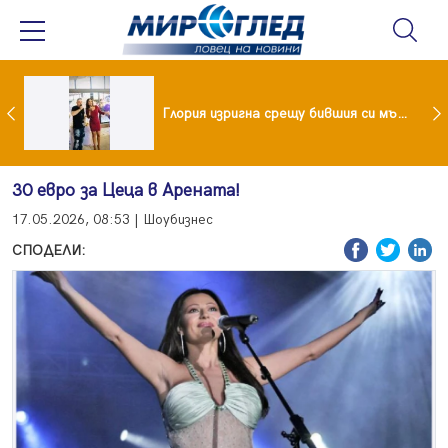
 и майка си построиха къща от 8000 стъклени бутилки
Глория изригна срещу бившия си мъж: Беше със 120-килограмова жена! Искаше бърза печалба...
30 евро за Цеца в Арената!
17.05.2026, 08:53 | Шоубизнес
СПОДЕЛИ: