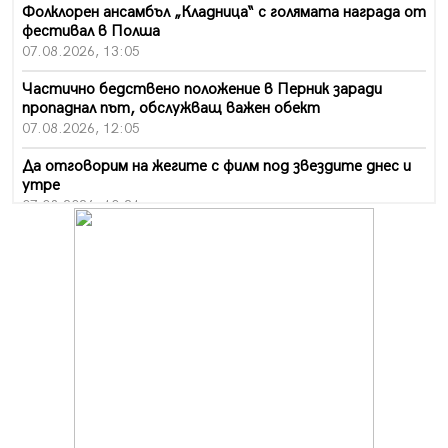
Фолклорен ансамбъл „Кладница“ с голямата награда от
фестивал в Полша
07.08.2026, 13:05
Частично бедствено положение в Перник заради
пропаднал път, обслужващ важен обект
07.08.2026, 12:05
Да отговорим на жегите с филм под звездите днес и
утре
07.08.2026, 10:21
Първите крачки в помощ на пенсионерите в Перник,
вече са факт
07.08.2026, 09:18
Пак ограничават камионите по магистралите в петък
и неделя. Ето обходните маршрути
07.08.2026, 07:55
Ето какво вдъхнови Здравка Евтимова за новата ѝ
книга
07.08.2026, 00:11