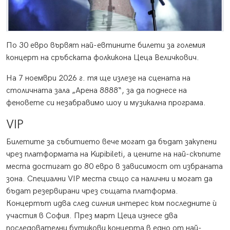
По 30 евро вървят най-евтините билети за големия
концерт на сръбската фолкикона Цеца Величкович.
На 7 ноември 2026 г. тя ще излезе на сцената на
столичната зала „Арена 8888“, за да поднесе на
феновете си незабравимо шоу и музикална програма.
VIP
Билетите за събитието вече могат да бъдат закупени
чрез платформата на Kupibileti, а цените на най-скъпите
места достигат до 80 евро в зависимост от избраната
зона. Специални VIP места също са налични и могат да
бъдат резервирани чрез същата платформа.
Концертът идва след силния интерес към последните ѝ
участия в София. През март Цеца изнесе два
последователни бутикови концерта в едно от най-