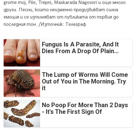
grome moj, Pile, Trepni, Maskarada Nagovori и още много
други. Песни, които неизменно предизвикват силна
емоция и се изпълняват от публиката от първия до
последния тон. /Източник: Телеграф
Fungus Is A Parasite, And It
Dies From A Drop Of Plain...
The Lump of Worms Will Come
Out of You in The Morning. Try
it
No Poop For More Than 2 Days
- It's The First Sign Of