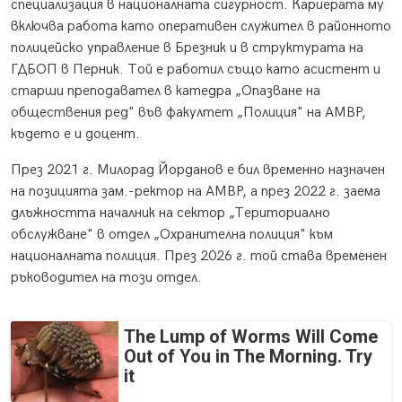
специализация в националната сигурност. Кариерата му
включва работа като оперативен служител в районното
полицейско управление в Брезник и в структурата на
ГДБОП в Перник. Той е работил също като асистент и
старши преподавател в катедра „Опазване на
обществения ред" във факултет „Полиция" на АМВР,
където е и доцент.
През 2021 г. Милорад Йорданов е бил временно назначен
на позицията зам.-ректор на АМВР, а през 2022 г. заема
длъжността началник на сектор „Териториално
обслужване" в отдел „Охранителна полиция" към
националната полиция. През 2026 г. той става временен
ръководител на този отдел.
The Lump of Worms Will Come
Out of You in The Morning. Try
it