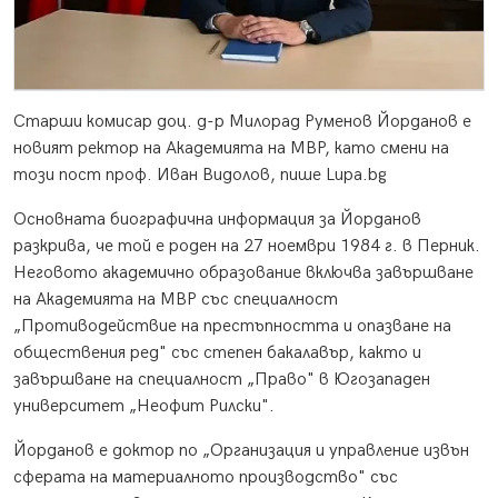
Старши комисар доц. д-р Милорад Руменов Йорданов е
новият ректор на Академията на МВР, като смени на
този пост проф. Иван Видолов, пише Lupa.bg
Основната биографична информация за Йорданов
разкрива, че той е роден на 27 ноември 1984 г. в Перник.
Неговото академично образование включва завършване
на Академията на МВР със специалност
„Противодействие на престъпността и опазване на
обществения ред" със степен бакалавър, както и
завършване на специалност „Право" в Югозападен
университет „Неофит Рилски".
Йорданов е доктор по „Организация и управление извън
сферата на материалното производство" със