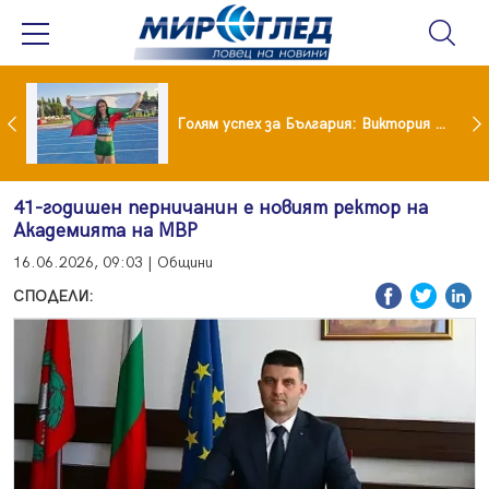
Когато всичко те дразни: тези трикове променят настроението за минути
Голям успех за България: Виктория Ангелова грабна световна титла в тройния скок
41-годишен перничанин е новият ректор на
Академията на МВР
16.06.2026, 09:03 | Общини
СПОДЕЛИ: