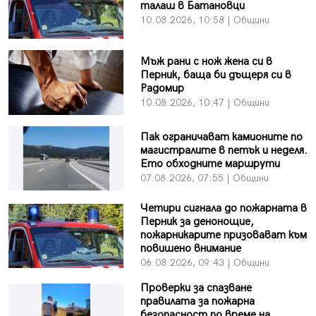
талаш в Батановци
10.08.2026, 10:58 | Общини
Мъж рани с нож жена си в
Перник, баща би дъщеря си в
Радомир
10.08.2026, 10:47 | Общини
Пак ограничават камионите по
магистралите в петък и неделя.
Ето обходните маршрути
07.08.2026, 07:55 | Общини
Четири сигнала до пожарната в
Перник за денонощие,
пожарникарите призовават към
повишено внимание
06.08.2026, 09:43 | Общини
Проверки за спазване
правилата за пожарна
безопасност по време на